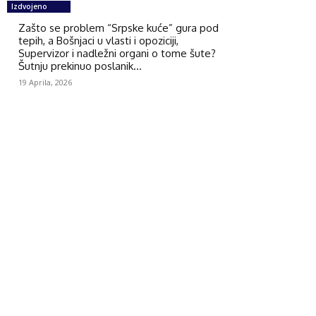
Izdvojeno
Zašto se problem “Srpske kuće” gura pod
tepih, a Bošnjaci u vlasti i opoziciji,
Supervizor i nadležni organi o tome šute?
Šutnju prekinuo poslanik...
19 Aprila, 2026