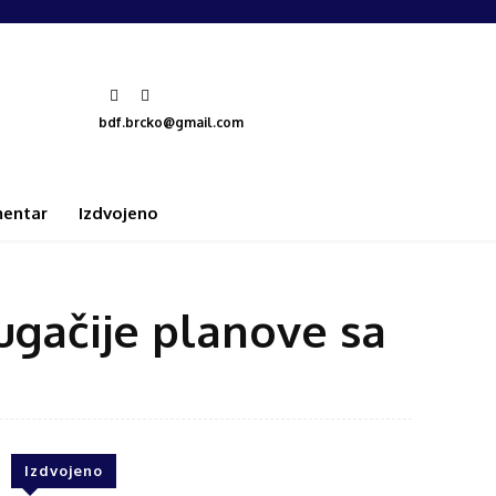
bdf.brcko@gmail.com
entar
Izdvojeno
rugačije planove sa
Izdvojeno