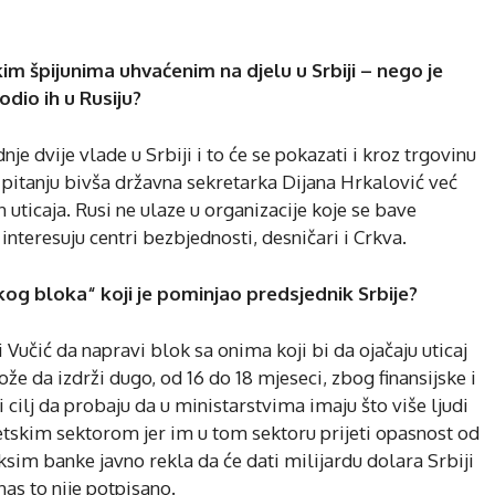
kim špijunima uhvaćenim na djelu u Srbiji – nego je
odio ih u Rusiju?
je dvije vlade u Srbiji i to će se pokazati i kroz trgovinu
 pitanju bivša državna sekretarka Dijana Hrkalović već
on uticaja. Rusi ne ulaze u organizacije koje se bave
interesuju centri bezbjednosti, desničari i Crkva.
pskog bloka“ koji je pominjao predsjednik Srbije?
i Vučić da napravi blok sa onima koji bi da ojačaju uticaj
e da izdrži dugo, od 16 do 18 mjeseci, zbog finansijske i
 cilj da probaju da u ministarstvima imaju što više ljudi
etskim sektorom jer im u tom sektoru prijeti opasnost od
sim banke javno rekla da će dati milijardu dolara Srbiji
as to nije potpisano.