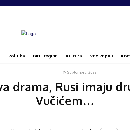
i
Politika
BiH i region
Kultura
Vox Populi
Kom
19 Septembra, 2022
BIH I REGION
rava drama, Rusi imaju d
Vučićem…