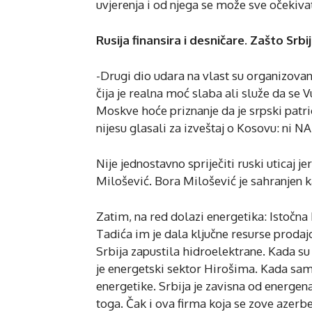
uvjerenja i od njega se može sve očekivat
Rusija finansira i desničare. Zašto Srbija
-Drugi dio udara na vlast su organizovan
čija je realna moć slaba ali služe da se
Moskve hoće priznanje da je srpski patrio
nijesu glasali za izveštaj o Kosovu: ni NA
Nije jednostavno spriječiti ruski uticaj j
Milošević. Bora Milošević je sahranjen 
Zatim, na red dolazi energetika: Istočna 
Tadića im je dala ključne resurse prodajo
Srbija zapustila hidroelektrane. Kada su 
je energetski sektor Hirošima. Kada sam
energetike. Srbija je zavisna od energena
toga. Čak i ova firma koja se zove azerbe