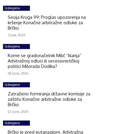
Izdvojeno
Sesija Kruga 99: Proglas upozorenja na
kršenje Konačne arbitražne odluke za
Brčko
5 Jula, 2026
Izdvojeno
Kome se gradonačelnik Milić “klanja”
Arbitražnoj odluci ili secesionističkoj
politici Milorada Dodika?
28 Juna, 2026
Izdvojeno
Zatraženo formiranja državne komisije za
zaštitu Konačne arbitražne odluke za
Brčko
22 Juna, 2026
Izdvojeno
Brčko je pred eutanazijom. Arbitražna