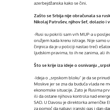
azerbejdžanska kako se čini.
Zašto se Srbija nije obračunala sa rus
Nikolaj Patrušev, njihov šef, dolazio i v
-Rusi su pokrili sam vrh MUP-a u posljedn
oružjem kada krenu istrage. Nije samo u
činjnica da je u policiji nastao treći ešal
ljudskim pravima, to ih ne zanima, ali ih 
Što se krije iza ideje o osnivanju ,,sr
-Ideja o ,,srpskom bloku“ je da se prinud
Moskve jer se zna da buduća vlada ne mož
ekonomske situacije. Zato je Rusima prvi
ili da ostane njihova kontrola nad energ
SAD. U Davosu je direktorka američke Ek
za pomoć da nabavi iranski gas i dan-dan