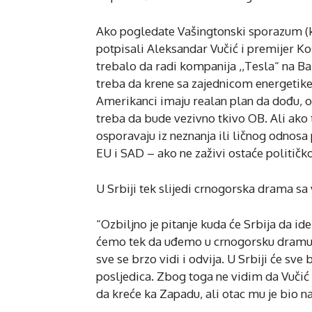
Ako pogledate Vašingtonski sporazum (k
potpisali Aleksandar Vučić i premijer Kos
trebalo da radi kompanija ,,Tesla“ na Bal
treba da krene sa zajednicom energetike, 
Amerikanci imaju realan plan da dođu, on
treba da bude vezivno tkivo OB. Ali ako to
osporavaju iz neznanja ili ličnog odno
EU i SAD – ako ne zaživi ostaće političk
U Srbiji tek slijedi crnogorska drama s
“Ozbiljno je pitanje kuda će Srbija da id
ćemo tek da uđemo u crnogorsku dramu ok
sve se brzo vidi i odvija. U Srbiji će sv
posljedica. Zbog toga ne vidim da Vuči
da kreće ka Zapadu, ali otac mu je bio na