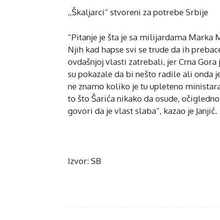
,,Škaljarci“ stvoreni za potrebe Srbije
“Pitanje je šta je sa milijardama Marka M
Njih kad hapse svi se trude da ih prebace
ovdašnjoj vlasti zatrebali, jer Crna Gora 
su pokazale da bi nešto radile ali onda
ne znamo koliko je tu upleteno ministara 
to što Šarića nikako da osude, očigledno 
govori da je vlast slaba”, kazao je Janjić.
Izvor: SB