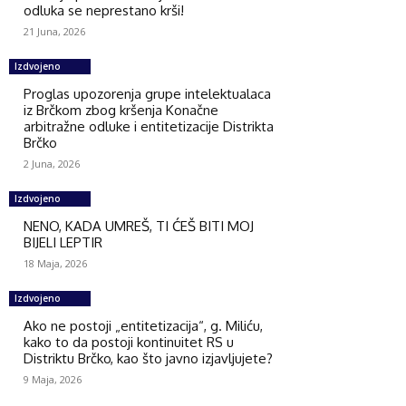
odluka se neprestano krši!
21 Juna, 2026
Izdvojeno
Proglas upozorenja grupe intelektualaca
iz Brčkom zbog kršenja Konačne
arbitražne odluke i entitetizacije Distrikta
Brčko
2 Juna, 2026
Izdvojeno
NENO, KADA UMREŠ, TI ĆEŠ BITI MOJ
BIJELI LEPTIR
18 Maja, 2026
Izdvojeno
Ako ne postoji „entitetizacija“, g. Miliću,
kako to da postoji kontinuitet RS u
Distriktu Brčko, kao što javno izjavljujete?
9 Maja, 2026