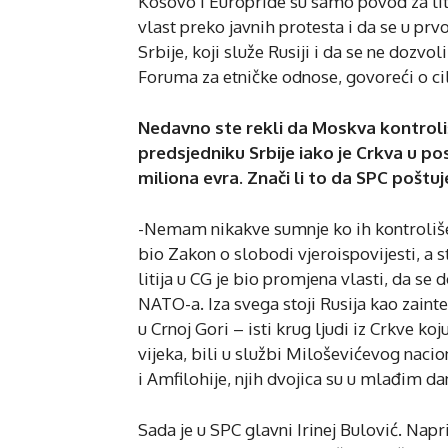
Kosovo i Europride su samo povod za liti
vlast preko javnih protesta i da se u prv
Srbije, koji služe Rusiji i da se ne dozv
Foruma za etničke odnose, govoreći o cilju
Nedavno ste rekli da Moskva kontroliše
predsjedniku Srbije iako je Crkva u po
miliona evra. Znači li to da SPC poštu
-Nemam nikakve sumnje ko ih kontroliše, 
bio Zakon o slobodi vjeroispovijesti, a st
litija u CG je bio promjena vlasti, da se
NATO-a. Iza svega stoji Rusija kao zainter
u Crnoj Gori – isti krug ljudi iz Crkve ko
vijeka, bili u službi Miloševićevog naci
i Amfilohije, njih dvojica su u mlađim d
Sada je u SPC glavni Irinej Bulović. Naprije