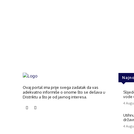
Fac
Share
Najno
Ovaj portal ima prije svega zadatak da vas
adekvatno informiše o onome što se dešava u
Slije
vode u
Distriktu a što je od javnog interesa.
4 Augu
Utihnu
državn
4 Augu