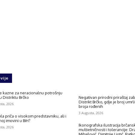
ebook
Twitter
WhatsApp
vije
de kazne za neracionalnu potrošnju
 Distriktu Brčko
Negativan prirodni priraštaj zabi
Distrikt Brčko, gdje je broj umrl
sta, 2026
broja rođenih
3 Augusta, 2026
la priča o visokom predstavniku, ali i
oj imovini u BiH?
Ikonografska ilustracija brčans
sta, 2026
multietničnosti i tolerancije: Dr
Mihailović, Dimitrije Ljotić, Rat