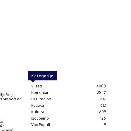
Kategorije
Vijesti
4008
Komentar
2847
lježio je i
ih bio veći od
BiH i region
617
Politika
612
Kultura
609
Izdvojeno
126
ke
Vox Populi
9
aža
ko Mladić