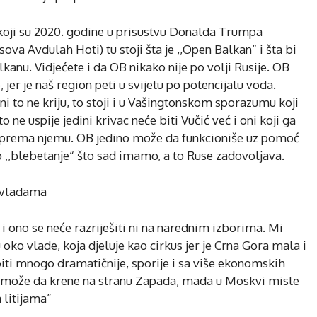
oji su 2020. godine u prisustvu Donalda Trumpa
ova Avdulah Hoti) tu stoji šta je ,,Open Balkan“ i šta bi
kanu. Vidjećete i da OB nikako nije po volji Rusije. OB
jer je naš region peti u svijetu po potencijalu voda.
i to ne kriju, to stoji i u Vašingtonskom sporazumu koji
 ne uspije jedini krivac neće biti Vučić već i oni koji ga
sa prema njemu. OB jedino može da funkcioniše uz pomoć
o ,,blebetanje“ što sad imamo, a to Ruse zadovoljava.
a vladama
e i ono se neće razriješiti ni na narednim izborima. Mi
o vlade, koja djeluje kao cirkus jer je Crna Gora mala i
e biti mnogo dramatičnije, sporije i sa više ekonomskih
ć može da krene na stranu Zapada, mada u Moskvi misle
 litijama”