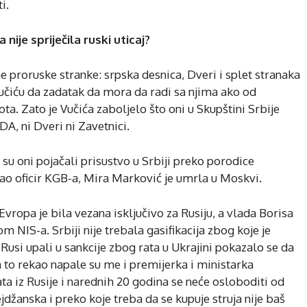
i.
 nije spriječila ruski uticaj?
e proruske stranke: srpska desnica, Dveri i splet stranaka
 Vučiću da zadatak da mora da radi sa njima ako od
ta. Zato je Vučića zaboljelo što oni u Skupštini Srbije
DA, ni Dveri ni Zavetnici.
er su oni pojačali prisustvo u Srbiji preko porodice
kao oficir KGB-a, Mira Marković je umrla u Moskvi.
Evropa je bila vezana isključivo za Rusiju, a vlada Borisa
m NIS-a. Srbiji nije trebala gasifikacija zbog koje je
Rusi upali u sankcije zbog rata u Ukrajini pokazalo se da
 to rekao napale su me i premijerka i ministarka
ta iz Rusije i narednih 20 godina se neće osloboditi od
jdžanska i preko koje treba da se kupuje struja nije baš