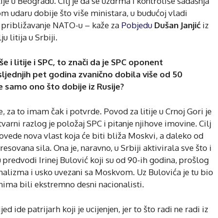
je u Beogradu. Cilj je da se uzdrma i kontroliše sadašnja
om udaru dobije što više ministara, u budućoj vladi
oli približavanje NATO-u – kaže za
Pobjedu
Dušan Janjić
iz
 litija u Srbiji.
 i litije i SPC, to znači da je SPC oponent
sljednjih pet godina zvanično dobila više od 50
je samo ono što dobije iz Rusije?
za to imam čak i potvrde. Povod za litije u Crnoj Gori je
varni razlog je položaj SPC i pitanje njihove imovine. Cilj
 dovede nova vlast koja će biti bliža Moskvi, a daleko od
esovana sila. Ona je, naravno, u Srbiji aktivirala sve što i
ju predvodi Irinej Bulović koji su od 90-ih godina, prošlog
onalizma i usko uvezani sa Moskvom. Uz Bulovića je tu bio
anima bili ekstremno desni nacionalisti.
d ide patrijarh koji je ucijenjen, jer to što radi ne radi iz