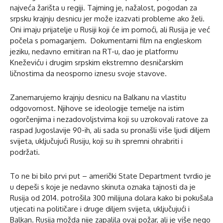
najveća žarišta u regiji. Tajming je, nažalost, pogodan za
srpsku krajnju desnicu jer može izazvati probleme ako želi.
Oni imaju prijatelje u Rusiji koji će im pomoći, ali Rusija je već
počela s pomaganjem. Dokumentarni film na engleskom
jeziku, nedavno emitiran na RT-u, dao je platformu
Kneževiću i drugim srpskim ekstremno desničarskim
ličnostima da neosporno iznesu svoje stavove.
Zanemarujemo krajnju desnicu na Balkanu na vlastitu
odgovornost. Njihove se ideologije temelje na istim
ogorčenjima i nezadovoljstvima koji su uzrokovali ratove za
raspad Jugoslavije 90-ih, ali sada su pronašli više ljudi diljem
svijeta, uključujući Rusiju, koji su ih spremni ohrabriti i
podržati.
To ne bi bilo prvi put – američki State Department tvrdio je
u depeši s koje je nedavno skinuta oznaka tajnosti da je
Rusija od 2014. potrošila 300 milijuna dolara kako bi pokušala
utjecati na političare i druge diljem svijeta, uključujući i
Balkan. Rusija možda nije zapalila ovaj požar, ali je više nego