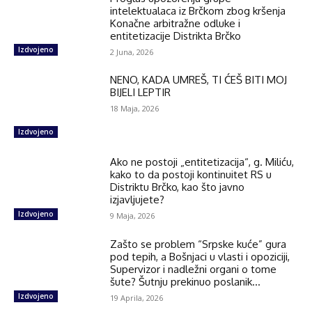
intelektualaca iz Brčkom zbog kršenja
Konačne arbitražne odluke i
entitetizacije Distrikta Brčko
Izdvojeno
2 Juna, 2026
NENO, KADA UMREŠ, TI ĆEŠ BITI MOJ
BIJELI LEPTIR
18 Maja, 2026
Izdvojeno
Ako ne postoji „entitetizacija“, g. Miliću,
kako to da postoji kontinuitet RS u
Distriktu Brčko, kao što javno
izjavljujete?
Izdvojeno
9 Maja, 2026
Zašto se problem “Srpske kuće” gura
pod tepih, a Bošnjaci u vlasti i opoziciji,
Supervizor i nadležni organi o tome
šute? Šutnju prekinuo poslanik...
Izdvojeno
19 Aprila, 2026