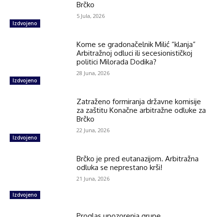
Brčko
5 Jula, 2026
Izdvojeno
Kome se gradonačelnik Milić “klanja”
Arbitražnoj odluci ili secesionističkoj
politici Milorada Dodika?
28 Juna, 2026
Izdvojeno
Zatraženo formiranja državne komisije
za zaštitu Konačne arbitražne odluke za
Brčko
22 Juna, 2026
Izdvojeno
Brčko je pred eutanazijom. Arbitražna
odluka se neprestano krši!
21 Juna, 2026
Izdvojeno
Proglas upozorenja grupe