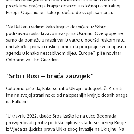
projektima praćenja krajnje desnice u istočnoj i centralnoj
Europi. Objasnio je i kako je došao do svojih saznanja.
“Na Balkanu vidimo kako krajnje desničare iz Srbije
podržavaju rusku krvavu invaziju na Ukrajinu. Ove grupe ne
samo da pomažu u raspirivanju vatre u podršci ruskom ratu,
oni također primaju rusku pomoć da proguraju svoju opasnu
agendu u ionako nestabilnom dijelu Europe”, piše novinar
Colborne za The Guardian.
“Srbi i Rusi – braća zauvijek”
Colborne piše da, kako se rat u Ukrajini odugovlači, Kremlj
ima na svojoj strani neke od najopasnijih krajnje desnih snaga
na Balkanu.
“U travnju 2022. tisuće Srba izašlo je na ulice Beograda
prosvjedovati protiv podrške njihove vlade suspenziji Rusije
iz Vijeća za ljudska prava UN-a zbog invazije na Ukrajinu. Na