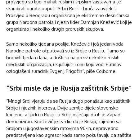
prosvjedu su ljudi mahali ruskim i srpskim zastavama te
skandirali parole poput: ‘Srbi i Rusi – braća zauvijek!’.
Prosvjed u Beogradu organizirala je ekstremno desničarska
grupa Narodna patrola i njezin lider Damnjan Knežević koji je
organizirao i nekoliko drugih proruskih skupova.
Samo nekoliko tjedana poslije, Knežević i još jedan vođa
Narodne patrole otputovali su iz Srbije u Rusiju. Tamo su
boravili tjedan dana, a došli su na poziv nekoliko ruskih
medijskih organizacija, uključujući i onu koju vodi Putinov
ozloglašeni suradnik Evgenij Prigožin”, piše Colborne.
“Srbi misle da je Rusija zaštitnik Srbije”
“Mnogi Srbi vjeruju da se Rusija dugo ponašala kao zaštitnik
Srbije i njezinih interesa. Dvije zemlje dijele slovenske
korijene, a ljudi i u Rusiji i u Srbiji osjećaju da ih je Zapad
demonizirao. Knežević je tvrdio da je Rusija, zajedno sa
Srbijom u jugoslavenskim ratovima 90-ih, nepravedno
predstavljena kao agresor kada samo pokušavaju da zaštite