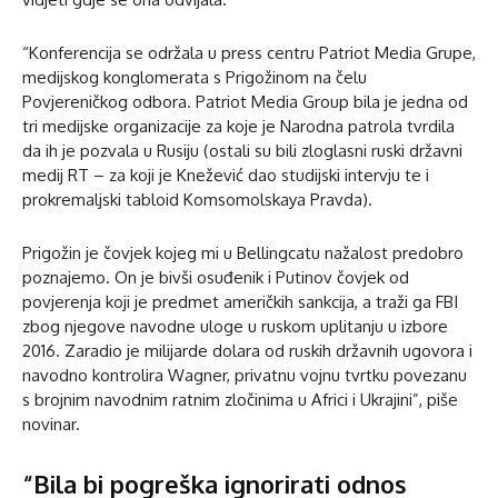
“Konferencija se održala u press centru Patriot Media Grupe,
medijskog konglomerata s Prigožinom na čelu
Povjereničkog odbora. Patriot Media Group bila je jedna od
tri medijske organizacije za koje je Narodna patrola tvrdila
da ih je pozvala u Rusiju (ostali su bili zloglasni ruski državni
medij RT – za koji je Knežević dao studijski intervju te i
prokremaljski tabloid Komsomolskaya Pravda).
Prigožin je čovjek kojeg mi u Bellingcatu nažalost predobro
poznajemo. On je bivši osuđenik i Putinov čovjek od
povjerenja koji je predmet američkih sankcija, a traži ga FBI
zbog njegove navodne uloge u ruskom uplitanju u izbore
2016. Zaradio je milijarde dolara od ruskih državnih ugovora i
navodno kontrolira Wagner, privatnu vojnu tvrtku povezanu
s brojnim navodnim ratnim zločinima u Africi i Ukrajini”, piše
novinar.
“Bila bi pogreška ignorirati odnos