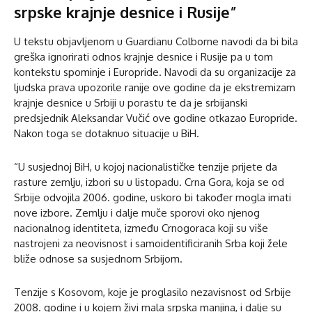
srpske krajnje desnice i Rusije”
U tekstu objavljenom u Guardianu Colborne navodi da bi bila
greška ignorirati odnos krajnje desnice i Rusije pa u tom
kontekstu spominje i Europride. Navodi da su organizacije za
ljudska prava upozorile ranije ove godine da je ekstremizam
krajnje desnice u Srbiji u porastu te da je srbijanski
predsjednik Aleksandar Vučić ove godine otkazao Europride.
Nakon toga se dotaknuo situacije u BiH.
“U susjednoj BiH, u kojoj nacionalističke tenzije prijete da
rasture zemlju, izbori su u listopadu. Crna Gora, koja se od
Srbije odvojila 2006. godine, uskoro bi također mogla imati
nove izbore. Zemlju i dalje muče sporovi oko njenog
nacionalnog identiteta, između Crnogoraca koji su više
nastrojeni za neovisnost i samoidentificiranih Srba koji žele
bliže odnose sa susjednom Srbijom.
Tenzije s Kosovom, koje je proglasilo nezavisnost od Srbije
2008. godine i u kojem živi mala srpska manjina, i dalje su