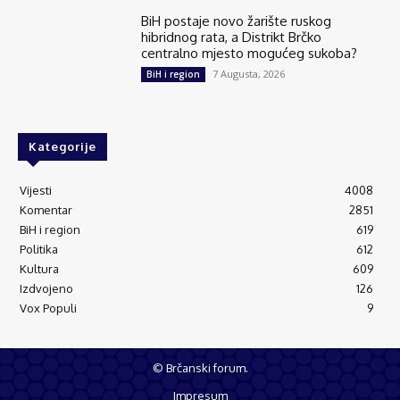
BiH postaje novo žarište ruskog
hibridnog rata, a Distrikt Brčko
centralno mjesto mogućeg sukoba?
7 Augusta, 2026
BiH i region
Kategorije
Vijesti
4008
Komentar
2851
BiH i region
619
Politika
612
Kultura
609
Izdvojeno
126
Vox Populi
9
© Brčanski forum.
Impresum