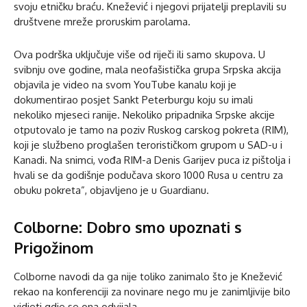
svoju etničku braću. Knežević i njegovi prijatelji preplavili su
društvene mreže proruskim parolama.
Ova podrška uključuje više od riječi ili samo skupova. U
svibnju ove godine, mala neofašistička grupa Srpska akcija
objavila je video na svom YouTube kanalu koji je
dokumentirao posjet Sankt Peterburgu koju su imali
nekoliko mjeseci ranije. Nekoliko pripadnika Srpske akcije
otputovalo je tamo na poziv Ruskog carskog pokreta (RIM),
koji je službeno proglašen terorističkom grupom u SAD-u i
Kanadi. Na snimci, vođa RIM-a Denis Garijev puca iz pištolja i
hvali se da godišnje podučava skoro 1000 Rusa u centru za
obuku pokreta”, objavljeno je u Guardianu.
Colborne: Dobro smo upoznati s
Prigožinom
Colborne navodi da ga nije toliko zanimalo što je Knežević
rekao na konferenciji za novinare nego mu je zanimljivije bilo
vidjeti gdje se ona odvijala.