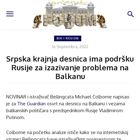
BIH I REGION
16 Septembra, 2022
Srpska krajnja desnica ima podršku
Rusije za izazivanje problema na
Balkanu
NOVINAR i istraživač Bellingcata Michael Colborne napisao
je za
The Guardian
osvrt na desnicu na Balkanu i vezama
balkanskih političara s predsjednikom Rusije Vladimirom
Putinom.
Colborne na početku analize ističe kako se na internetskoj
stranici Bellingcata bave istraživačkim novinarstvom te