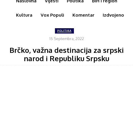
Naslovna
Vijesti
Politika
BiH i region
Kultura
Vox Populi
Komentar
Izdvojeno
POLITIKA
15 Septembra, 2022
Brčko, važna destinacija za srpski
narod i Republiku Srpsku