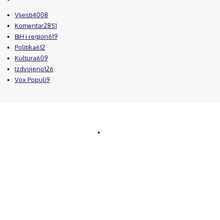
Vijesti
4008
Komentar
2851
BiH i region
619
Politika
612
Kultura
609
Izdvojeno
126
Vox Populi
9
© Brčanski forum.
Impresum