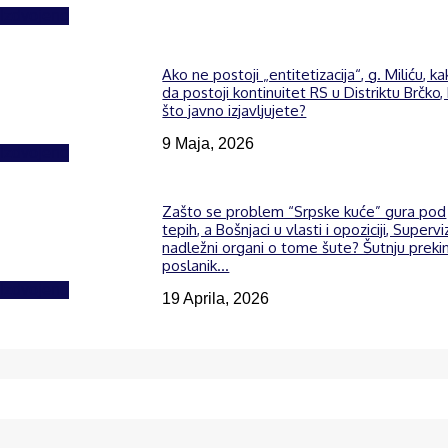
Izdvojeno
Ako ne postoji „entitetizacija“, g. Miliću, k
da postoji kontinuitet RS u Distriktu Brčko,
što javno izjavljujete?
9 Maja, 2026
Izdvojeno
Zašto se problem “Srpske kuće” gura pod
tepih, a Bošnjaci u vlasti i opoziciji, Supervi
nadležni organi o tome šute? Šutnju preki
poslanik...
Izdvojeno
19 Aprila, 2026