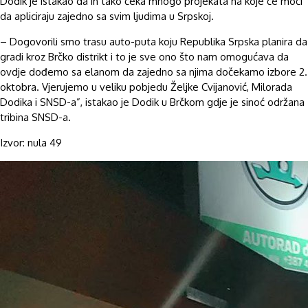
Dodik je istakao da ih tako čeka mnogo projekata na koje će moći
da apliciraju zajedno sa svim ljudima u Srpskoj.
– Dogovorili smo trasu auto-puta koju Republika Srpska planira da
gradi kroz Brčko distrikt i to je sve ono što nam omogućava da
ovdje dođemo sa elanom da zajedno sa njima dočekamo izbore 2.
oktobra. Vjerujemo u veliku pobjedu Željke Cvijanović, Milorada
Dodika i SNSD-a”, istakao je Dodik u Brčkom gdje je sinoć održana
tribina SNSD-a.
Izvor: nula 49