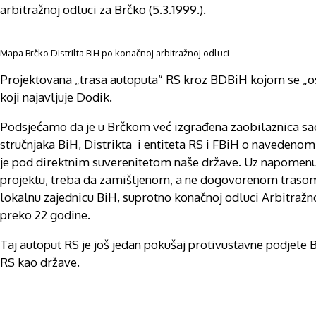
arbitražnoj odluci za Brčko (5.3.1999.).
Mapa Brčko Distrilta BiH po konačnoj arbitražnoj odluci
Projektovana „trasa autoputa“ RS kroz BDBiH kojom se „os
koji najavljuje Dodik.
Podsjećamo da je u Brčkom već izgrađena zaobilaznica saob
stručnjaka BiH, Distrikta i entiteta RS i FBiH o navedenom 
je pod direktnim suverenitetom naše države. Uz napomen
projektu, treba da zamišljenom, a ne dogovorenom trasom, p
lokalnu zajednicu BiH, suprotno konačnoj odluci Arbitražno
preko 22 godine.
Taj autoput RS je još jedan pokušaj protivustavne podjele 
RS kao države.