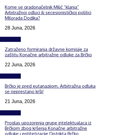
Kome se gradonačelnik Milić “klanja”
Arbitražnoj odluci ili secesionističkoj politici
Milorada Dodika?
28 Juna, 2026
Izdvojeno
Zatraženo formiranja državne komisije za
zaštitu Konačne arbitražne odluke za Brčko
22 Juna, 2026
Izdvojeno
Brčko je pred eutanazijom. Arbitražna odluka
se neprestano krši!
21 Juna, 2026
Izdvojeno
Proglas upozorenja grupe intelektualaca iz
Brčkom zbog kršenja Konačne arbitražne
odluke i entitetizacije Distrikta Brčko