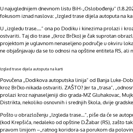
U najuglednijem dnevnom listu BiH-„Oslobođenju“ (1.8.2022
fokusom iznad naslova: „Izgled trase dijela autoputa na kar
U „izgledu trase….“ ona po Dodiku i kinezima prolazi i kro
ostvariti. Taj dio trase „(kroz Brčko) je čak suprotan obra
projektom je uglavnom nenaseljeno područje u okviru loka
ne objašnjavaju da se to odnosi na opštine entiteta RS, ali 
Izgled trase dijela autoputa na karti
Povučena „Dodikova autoputska linija“ od Banja Luke-Doboj
kroz Brčko-nikada ostvariti. ZAŠTO? Jer ta „trasa“, „odnos
prolazi kroz najnaseljeniji dio grada-MZ Gluhakovac, Mujk
Distrikta, nekoliko osnovnih i srednjih škola, dvije gradske
Pošto u obrazloženju „Izgleda trase…“, piše da će se autop
(kod Krepšića, nedaleko od opštine D.Žabar (RS), zašto tak
pravom linijom –„ratnog koridora-sa porukom da polovina t