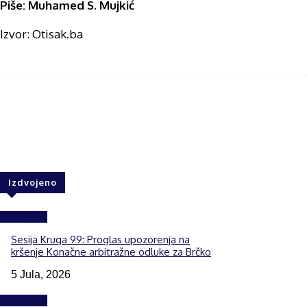
Piše: Muhamed S. Mujkić
Izvor: Otisak.ba
Share
F
Izdvojeno
Izdvojeno
Sesija Kruga 99: Proglas upozorenja na
kršenje Konačne arbitražne odluke za Brčko
5 Jula, 2026
Izdvojeno