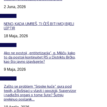
2 Juna, 2026
Izdvojeno
NENO, KADA UMREŠ, TI ĆEŠ BITI MOJ BIJELI
LEPTIR
18 Maja, 2026
Izdvojeno
Ako ne postoji „entitetizacija“, g. Miliću, kako
to da postoji kontinuitet RS u Distriktu Brčko,
kao što javno izjavljujete?
9 Maja, 2026
Izdvojeno
Zašto se problem “Srpske kuće” gura pod
tepih, a Bošnjaci u vlasti i opoziciji, Supervizor
i nadležni organi o tome šute? Šutnju
prekinuo poslanik...