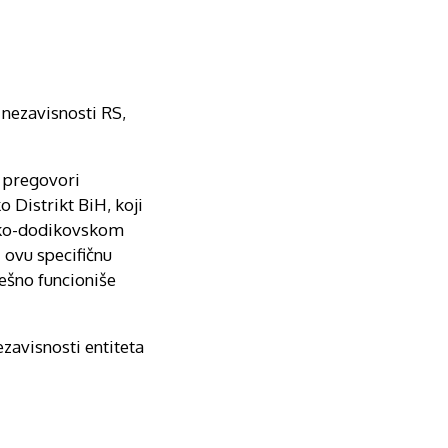
nezavisnosti RS,
i pregovori
 Distrikt BiH, koji
seko-dodikovskom
 ovu specifičnu
ješno funcioniše
zavisnosti entiteta