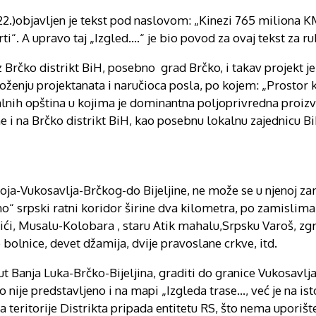
.)objavljen je tekst pod naslovom: „Kinezi 765 miliona KM
ti“. A upravo taj „Izgled….“ je bio povod za ovaj tekst za r
z Brčko distrikt BiH, posebno grad Brčko, i takav projekt 
zloženju projektanata i naručioca posla, po kojem: „Prostor 
lnih opština u kojima je dominantna poljoprivredna proizv
ne i na Brčko distrikt BiH, kao posebnu lokalnu zajednicu Bi
a-Vukosavlja-Brčkog-do Bijeljine, ne može se u njenoj zam
no“ srpski ratni koridor širine dva kilometra, po zamislima
ići, Musalu-Kolobara , staru Atik mahalu,Srpsku Varoš, zg
 bolnice, devet džamija, dvije pravoslane crkve, itd.
ut Banja Luka-Brčko-Bijeljina, graditi do granice Vukosavlj
o nije predstavljeno i na mapi „Izgleda trase…, već je na i
eritorije Distrikta pripada entitetu RS, što nema uporišt