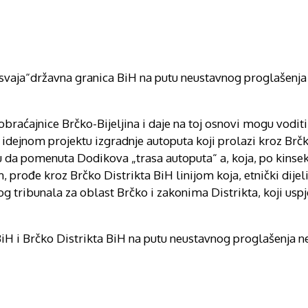
vaja“državna granica BiH na putu neustavnog proglašenja 
raćajnice Brčko-Bijeljina i daje na toj osnovi mogu vodit
idejnom projektu izgradnje autoputa koji prolazi kroz Brčko
u da pomenuta Dodikova „trasa autoputa“ a, koja, po kin
rođe kroz Brčko Distrikta BiH linijom koja, etnički dijeli
g tribunala za oblast Brčko i zakonima Distrikta, koji usp
BiH i Brčko Distrikta BiH na putu neustavnog proglašenja ne