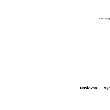
bdf.br
Naslovna
Vij