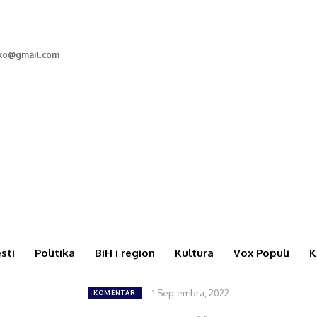
cko@gmail.com
esti
Politika
BiH i region
Kultura
Vox Populi
K
1 Septembra, 2022
KOMENTAR