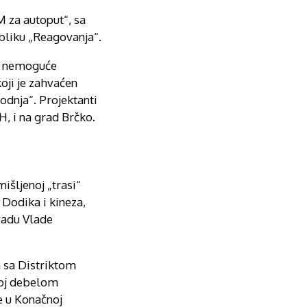
 za autoput“, sa
ubliku „Reagovanja“.
je nemoguće
koji je zahvaćen
odnja“. Projektanti
H, i na grad Brčko.
išljenoj „trasi“
 Dodika i kineza,
radu Vlade
a sa Distriktom
stoj debelom
e u Konačnoj