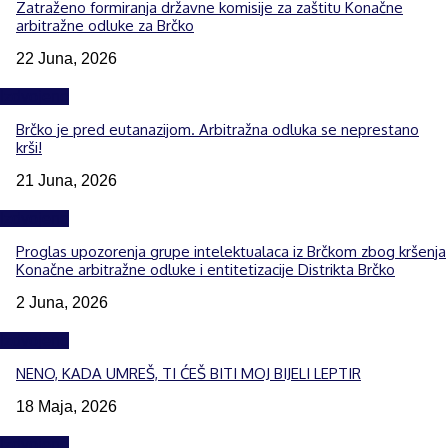
Zatraženo formiranja državne komisije za zaštitu Konačne
arbitražne odluke za Brčko
22 Juna, 2026
Izdvojeno
Brčko je pred eutanazijom. Arbitražna odluka se neprestano
krši!
21 Juna, 2026
Izdvojeno
Proglas upozorenja grupe intelektualaca iz Brčkom zbog kršenja
Konačne arbitražne odluke i entitetizacije Distrikta Brčko
2 Juna, 2026
Izdvojeno
NENO, KADA UMREŠ, TI ĆEŠ BITI MOJ BIJELI LEPTIR
18 Maja, 2026
Izdvojeno