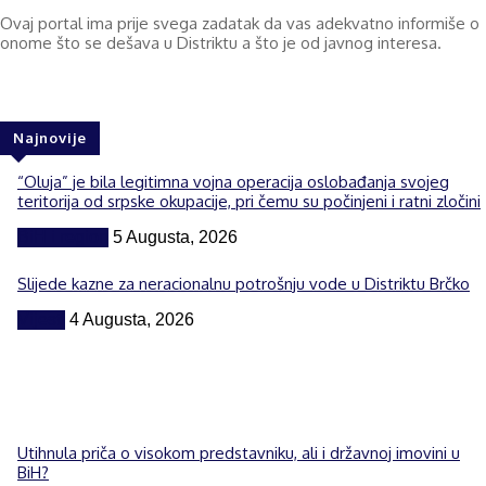
Ovaj portal ima prije svega zadatak da vas adekvatno informiše o
onome što se dešava u Distriktu a što je od javnog interesa.
Najnovije
“Oluja” je bila legitimna vojna operacija oslobađanja svojeg
teritorija od srpske okupacije, pri čemu su počinjeni i ratni zločini
BiH i region
5 Augusta, 2026
Slijede kazne za neracionalnu potrošnju vode u Distriktu Brčko
Vijesti
4 Augusta, 2026
Utihnula priča o visokom predstavniku, ali i državnoj imovini u
BiH?