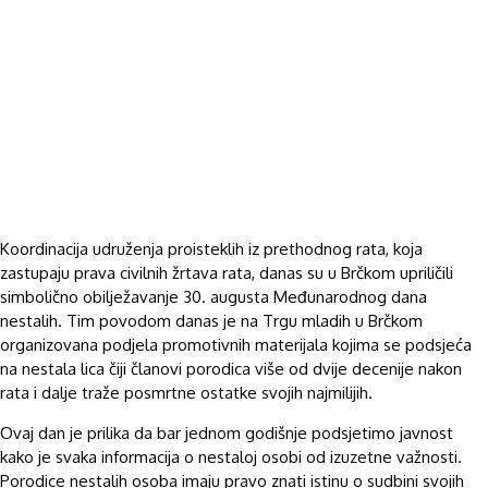
Koordinacija udruženja proisteklih iz prethodnog rata, koja
zastupaju prava civilnih žrtava rata, danas su u Brčkom upriličili
simbolično obilježavanje 30. augusta Međunarodnog dana
nestalih. Tim povodom danas je na Trgu mladih u Brčkom
organizovana podjela promotivnih materijala kojima se podsjeća
na nestala lica čiji članovi porodica više od dvije decenije nakon
rata i dalje traže posmrtne ostatke svojih najmilijih.
Ovaj dan je prilika da bar jednom godišnje podsjetimo javnost
kako je svaka informacija o nestaloj osobi od izuzetne važnosti.
Porodice nestalih osoba imaju pravo znati istinu o sudbini svojih