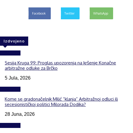
Facebook
Twitter
WhatsApp
Izdvojeno
Izdvojeno
Sesija Kruga 99: Proglas upozorenja na kršenje Konačne
arbitražne odluke za Brčko
5 Jula, 2026
Izdvojeno
Kome se gradonačelnik Milić “klanja” Arbitražnoj odluci ili
secesionističkoj politici Milorada Dodika?
28 Juna, 2026
Izdvojeno