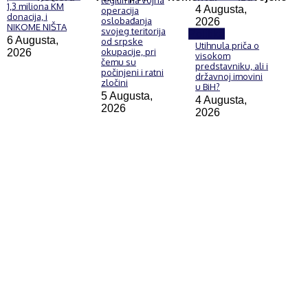
1,3 miliona KM
4 Augusta,
operacija
donacija, i
oslobađanja
2026
NIKOME NIŠTA
svojeg teritorija
Politika
6 Augusta,
od srpske
Utihnula priča o
okupacije, pri
2026
visokom
čemu su
predstavniku, ali i
počinjeni i ratni
državnoj imovini
zločini
u BiH?
5 Augusta,
4 Augusta,
2026
2026