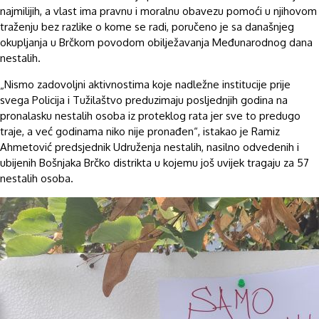
najmilijih, a vlast ima pravnu i moralnu obavezu pomoći u njihovom
traženju bez razlike o kome se radi, poručeno je sa današnjeg
okupljanja u Brčkom povodom obilježavanja Međunarodnog dana
nestalih.
„Nismo zadovoljni aktivnostima koje nadležne institucije prije
svega Policija i Tužilaštvo preduzimaju posljednjih godina na
pronalasku nestalih osoba iz proteklog rata jer sve to predugo
traje, a već godinama niko nije pronađen“, istakao je Ramiz
Ahmetović predsjednik Udruženja nestalih, nasilno odvedenih i
ubijenih Bošnjaka Brčko distrikta u kojemu još uvijek tragaju za 57
nestalih osoba.