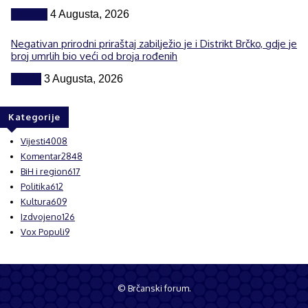
Politika
4 Augusta, 2026
Negativan prirodni priraštaj zabilježio je i Distrikt Brčko, gdje je
broj umrlih bio veći od broja rođenih
Vijesti
3 Augusta, 2026
Kategorije
Vijesti
4008
Komentar
2848
BiH i region
617
Politika
612
Kultura
609
Izdvojeno
126
Vox Populi
9
© Brčanski forum.
Impresum