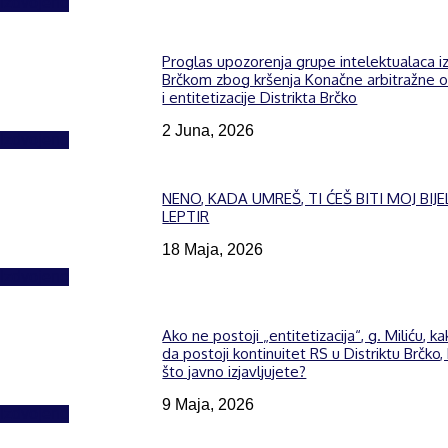
Izdvojeno
Proglas upozorenja grupe intelektualaca i
Brčkom zbog kršenja Konačne arbitražne 
i entitetizacije Distrikta Brčko
2 Juna, 2026
Izdvojeno
NENO, KADA UMREŠ, TI ĆEŠ BITI MOJ BIJE
LEPTIR
18 Maja, 2026
Izdvojeno
Ako ne postoji „entitetizacija“, g. Miliću, k
da postoji kontinuitet RS u Distriktu Brčko,
što javno izjavljujete?
9 Maja, 2026
Izdvojeno