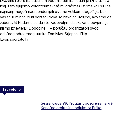
Draženu Lukiću na odličnom vođenju turnira! Jedan je DJ Draž! Za
kraj, zahvaljujemo volonterima (našim igračima) i svima koji su i na
najmanji mogući način pridonijeli ovome velikom događaju, bez
vas se turnir ne bi ni održao! Neka se nitko ne uvrijedi, ako smo ga
zaboravili! Nadamo se da ste zadovoljni i da ukazano povjerenje
nismo iznevjerili! Dogodine… – poručuju organizatori ovog
odličnog odrađenog turnira Tomislav, Stjepan i Filip.
Izvor: sportalo.hr
Facebook
Twitter
WhatsApp
Izdvojeno
Sesija Kruga 99: Proglas upozorenja na kr
Konačne arbitražne odluke za Brčko