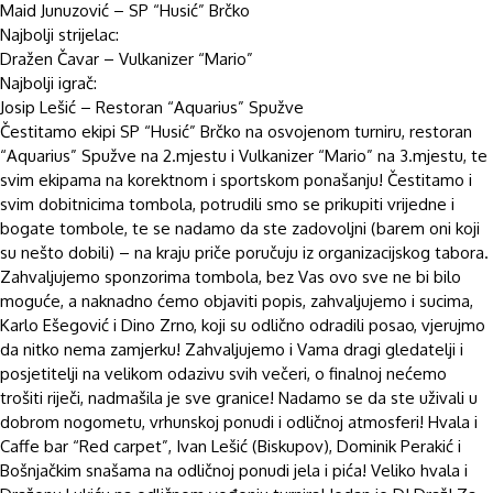
Maid Junuzović – SP “Husić” Brčko
Najbolji strijelac:
Dražen Čavar – Vulkanizer “Mario”
Najbolji igrač:
Josip Lešić – Restoran “Aquarius” Spužve
Čestitamo ekipi SP “Husić” Brčko na osvojenom turniru, restoran
“Aquarius” Spužve na 2.mjestu i Vulkanizer “Mario” na 3.mjestu, te
svim ekipama na korektnom i sportskom ponašanju! Čestitamo i
svim dobitnicima tombola, potrudili smo se prikupiti vrijedne i
bogate tombole, te se nadamo da ste zadovoljni (barem oni koji
su nešto dobili) – na kraju priče poručuju iz organizacijskog tabora.
Zahvaljujemo sponzorima tombola, bez Vas ovo sve ne bi bilo
moguće, a naknadno ćemo objaviti popis, z
ahvaljujemo i sucima,
Karlo Ešegović i Dino Zrno, koji su odlično odradili posao, vjerujmo
da nitko nema zamjerku!
Zahvaljujemo i Vama dragi gledatelji i
posjetitelji na velikom odazivu svih večeri, o finalnoj nećemo
trošiti riječi, nadmašila je sve granice! Nadamo se da ste uživali u
dobrom nogometu, vrhunskoj ponudi i odličnoj atmosferi! Hvala i
Caffe bar “Red carpet”, Ivan Lešić (Biskupov), Dominik Perakić i
Bošnjačkim snašama na odličnoj ponudi jela i pića! Veliko hvala i