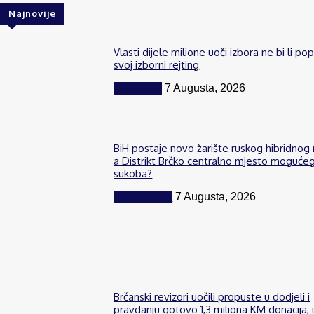
Najnovije
Vlasti dijele milione uoči izbora ne bi li po
svoj izborni rejting
Komentar
7 Augusta, 2026
BiH postaje novo žarište ruskog hibridnog 
a Distrikt Brčko centralno mjesto moguće
sukoba?
BiH i region
7 Augusta, 2026
Brčanski revizori uočili propuste u dodjeli i
pravdanju gotovo 1,3 miliona KM donacija, 