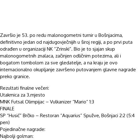
Završio je 53. po redu malonogometni turnir u Bošnjacima,
definitivno jedan od najdugovječnijih u široj regiji, a po prvi puta
odrađen u organizaciji NK “Zrinski”. Bio je to sjajan skup
malonogometnih znalaca, začinjen odličnim potezima, ali i
bogatom tombolom za sve gledatelje, a na kraju je ovo
internacionalno okupljanje završeno putovanjem glavne nagrade
preko granice.
Rezultati finalne večeri:
Utakmica za 3.mjesto
MNK Futsal Olimpijac – Vulkanizer “Mario” 1:3
FINALE
SP “Husić” Brčko – Restoran “Aquarius” Spužve, Bošnjaci 2:2 (5:4
pen)
Pojedinačne nagrade:
Najbolji golman: