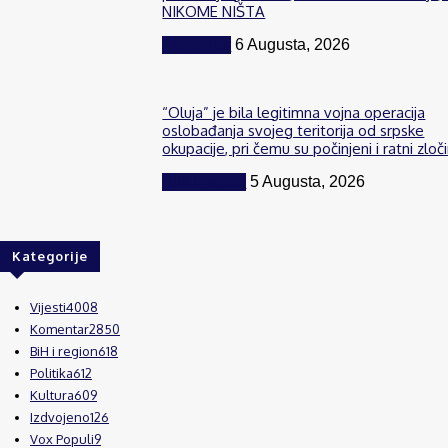
NIKOME NIŠTA
Komentar
6 Augusta, 2026
“Oluja” je bila legitimna vojna operacija
oslobađanja svojeg teritorija od srpske
okupacije, pri čemu su počinjeni i ratni zloči
BiH i region
5 Augusta, 2026
Kategorije
Vijesti
4008
Komentar
2850
BiH i region
618
Politika
612
Kultura
609
Izdvojeno
126
Vox Populi
9