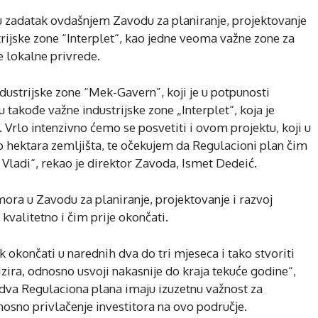
u zadatak ovdašnjem Zavodu za planiranje, projektovanje
trijske zone “Interplet“, kao jedne veoma važne zone za
je lokalne privrede.
strijske zone “Mek-Gavern”, koji je u potpunosti
 takođe važne industrijske zone „Interplet“, koja je
. Vrlo intenzivno ćemo se posvetiti i ovom projektu, koji u
sto hektara zemljišta, te očekujem da Regulacioni plan čim
 Vladi“, rekao je direktor Zavoda, Ismet Dedeić.
ra u Zavodu za planiranje, projektovanje i razvoj
kvalitetno i čim prije okončati.
 okončati u narednih dva do tri mjeseca i tako stvoriti
ira, odnosno usvoji nakasnije do kraja tekuće godine“,
dva Regulaciona plana imaju izuzetnu važnost za
osno privlačenje investitora na ovo područje.