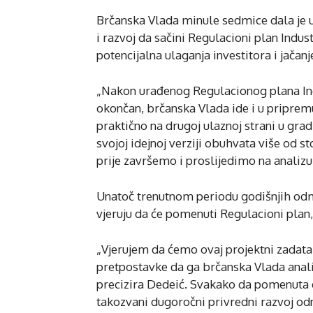
Brčanska Vlada minule sedmice dala je 
i razvoj da sačini Regulacioni plan Indus
potencijalna ulaganja investitora i jačan
„Nakon urađenog Regulacionog plana Indu
okončan, brčanska Vlada ide i u pripremu
praktično na drugoj ulaznoj strani u grad
svojoj idejnoj verziji obuhvata više od 
prije završemo i proslijedimo na analizu
Unatoč trenutnom periodu godišnjih odmo
vjeruju da će pomenuti Regulacioni plan, 
„Vjerujem da ćemo ovaj projektni zadatak
pretpostavke da ga brčanska Vlada analiz
precizira Dedeić. Svakako da pomenuta 
takozvani dugoročni privredni razvoj odn