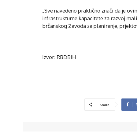
„Sve navedeno praktično znači da je ovi
infrastrukturne kapacitete za razvoj mali
brčanskog Zavoda za planiranje, prjektov
Izvor: RBDBiH
Share