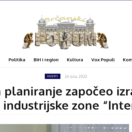
i
Politika
BiH i region
Kultura
Vox Populi
Kom
26 Jula, 2022
VIJESTI
a planiranje započeo iz
 industrijske zone “Inte