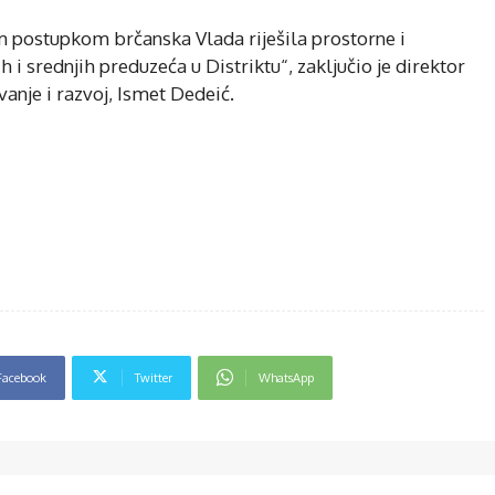
m postupkom brčanska Vlada riješila prostorne i
h i srednjih preduzeća u Distriktu“, zaključio je direktor
anje i razvoj, Ismet Dedeić.
Facebook
Twitter
WhatsApp