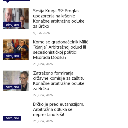
Sesija Kruga 99: Proglas
upozorenja na kršenje
Konačne arbitražne odluke
Izdvojeno
za Brčko
5 Jula, 2026
Kome se gradonačelnik Milić
“klanja” Arbitražnoj odluci ili
secesionističkoj politici
Izdvojeno
Milorada Dodika?
28 Juna, 2026
Zatraženo formiranja
državne komisije za zaštitu
Konačne arbitražne odluke
Izdvojeno
za Brčko
22 Juna, 2026
Brčko je pred eutanazijom.
Arbitražna odluka se
neprestano krši!
Izdvojeno
21 Juna, 2026