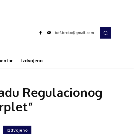
bdf.brcko@gmail.com
entar
Izdvojeno
radu Regulacionog
rplet”
Izdvojeno