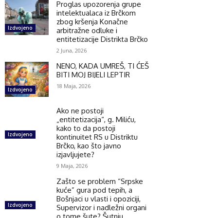
Proglas upozorenja grupe
intelektualaca iz Brčkom
zbog kršenja Konačne
Izdvojeno
arbitražne odluke i
entitetizacije Distrikta Brčko
2 Juna, 2026
NENO, KADA UMREŠ, TI ĆEŠ
BITI MOJ BIJELI LEPTIR
18 Maja, 2026
Izdvojeno
Ako ne postoji
„entitetizacija“, g. Miliću,
kako to da postoji
Izdvojeno
kontinuitet RS u Distriktu
Brčko, kao što javno
izjavljujete?
9 Maja, 2026
Zašto se problem “Srpske
kuće” gura pod tepih, a
Bošnjaci u vlasti i opoziciji,
Izdvojeno
Supervizor i nadležni organi
o tome šute? Šutnju