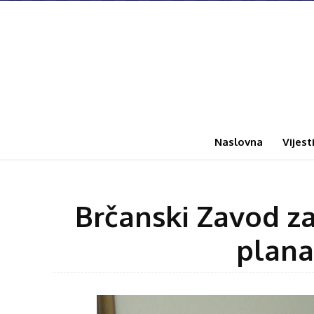
Naslovna
Vijest
Brčanski Zavod z
plana