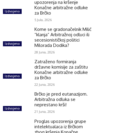
upozorenja na kršenje
Konačne arbitražne odluke
Izdvojeno
za Brčko
5 Jula, 2026
Kome se gradonačelnik Milić
“klanja” Arbitražnoj odluci ili
secesionističkoj politici
Izdvojeno
Milorada Dodika?
28 Juna, 2026
Zatraženo formiranja
državne komisije za zaštitu
Konačne arbitražne odluke
Izdvojeno
za Brčko
22 Juna, 2026
Brčko je pred eutanazijom.
Arbitražna odluka se
neprestano krši!
Izdvojeno
21 Juna, 2026
Proglas upozorenja grupe
intelektualaca iz Brčkom
zbog kršenja Konačne