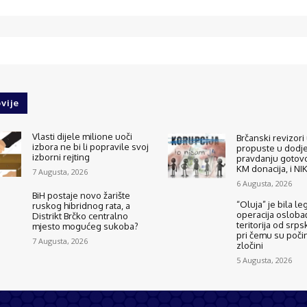
vije
Vlasti dijele milione uoči
Brčanski revizori 
izbora ne bi li popravile svoj
propuste u dodjel
izborni rejting
pravdanju gotovo
KM donacija, i N
7 Augusta, 2026
6 Augusta, 2026
BiH postaje novo žarište
“Oluja” je bila le
ruskog hibridnog rata, a
operacija osloba
Distrikt Brčko centralno
teritorija od srps
mjesto mogućeg sukoba?
pri čemu su počinj
7 Augusta, 2026
zločini
5 Augusta, 2026