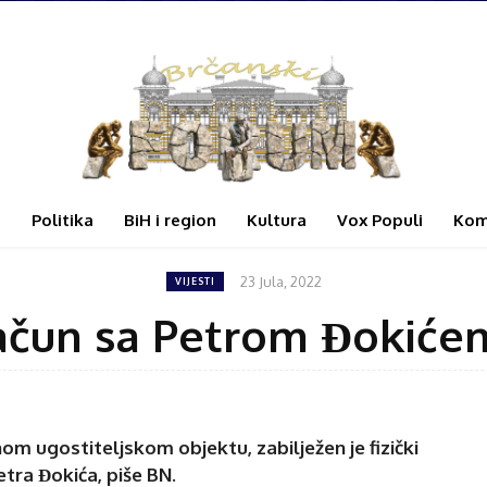
i
Politika
BiH i region
Kultura
Vox Populi
Kom
23 Jula, 2022
VIJESTI
račun sa Petrom Đokić
nom ugostiteljskom objektu, zabilježen je fizički
tra Đokića, piše BN.