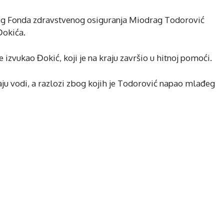
kog Fonda zdravstvenog osiguranja Miodrag Todorović
Đokića.
j je izvukao Đokić, koji je na kraju završio u hitnoj pomoći.
ju vodi, a razlozi zbog kojih je Todorović napao mlađeg