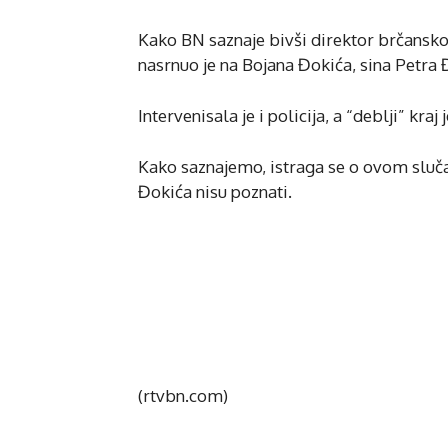
Kako BN saznaje bivši direktor brčans
nasrnuo je na Bojana Đokića, sina Petra 
Intervenisala je i policija, a “deblji” kra
Kako saznajemo, istraga se o ovom sluča
Đokića nisu poznati.
(rtvbn.com)