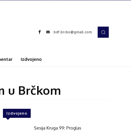
bdf.brcko@gmail.com
entar
Izdvojeno
em u Brčkom
Izdvojeno
Sesija Kruga 99: Proglas