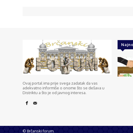
Najno
Ovaj portal ima prije svega zadatak da vas
adekvatno informiše o onome što se dešava u
Distriktu a što je od javnog interesa.
© Brčanski forum.