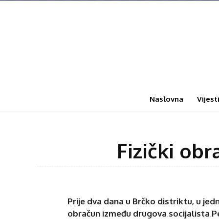
Naslovna
Vijest
Fizički ob
Prije dva dana u Brčko distriktu, u jed
obračun između drugova socijalista Pe