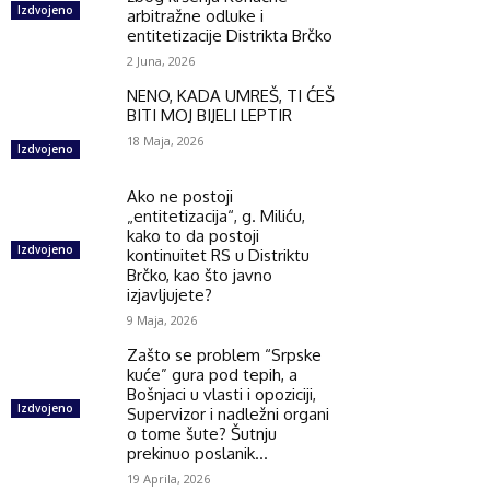
Izdvojeno
arbitražne odluke i
entitetizacije Distrikta Brčko
2 Juna, 2026
NENO, KADA UMREŠ, TI ĆEŠ
BITI MOJ BIJELI LEPTIR
18 Maja, 2026
Izdvojeno
Ako ne postoji
„entitetizacija“, g. Miliću,
kako to da postoji
Izdvojeno
kontinuitet RS u Distriktu
Brčko, kao što javno
izjavljujete?
9 Maja, 2026
Zašto se problem “Srpske
kuće” gura pod tepih, a
Bošnjaci u vlasti i opoziciji,
Izdvojeno
Supervizor i nadležni organi
o tome šute? Šutnju
prekinuo poslanik...
19 Aprila, 2026