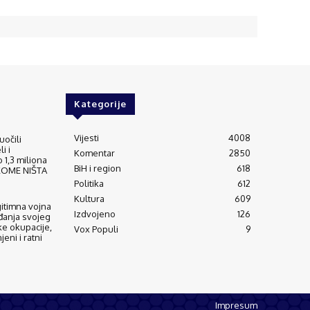
Kategorije
Vijesti
4008
uočili
i i
Komentar
2850
 1,3 miliona
BiH i region
618
IKOME NIŠTA
Politika
612
Kultura
609
gitimna vojna
Izdvojeno
126
đanja svojeg
ke okupacije,
Vox Populi
9
eni i ratni
Impresum