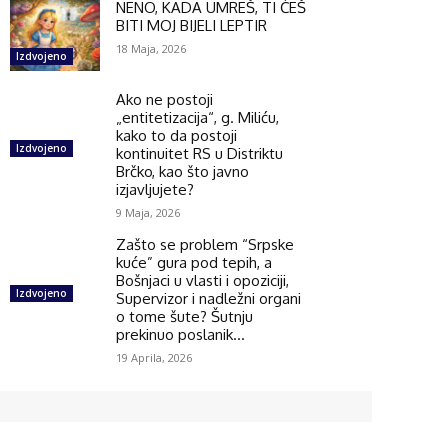
NENO, KADA UMREŠ, TI ĆEŠ
BITI MOJ BIJELI LEPTIR
18 Maja, 2026
Izdvojeno
Ako ne postoji
„entitetizacija“, g. Miliću,
kako to da postoji
Izdvojeno
kontinuitet RS u Distriktu
Brčko, kao što javno
izjavljujete?
9 Maja, 2026
Zašto se problem “Srpske
kuće” gura pod tepih, a
Bošnjaci u vlasti i opoziciji,
Izdvojeno
Supervizor i nadležni organi
o tome šute? Šutnju
prekinuo poslanik...
19 Aprila, 2026