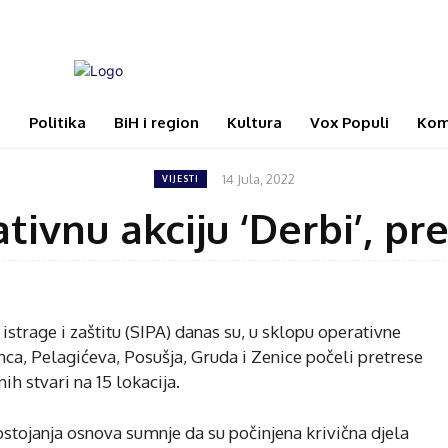
i
Politika
BiH i region
Kultura
Vox Populi
Kom
14 Jula, 2022
VIJESTI
ivnu akciju ‘Derbi’, pre
 istrage i zaštitu (SIPA) danas su, u sklopu operativne
ca, Pelagićeva, Posušja, Gruda i Zenice počeli pretrese
h stvari na 15 lokacija.
tojanja osnova sumnje da su počinjena krivična djela