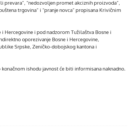
ili prevara”, “nedozvoljen promet akciznih proizvoda”,
puštena trgovina” i “pranje novca” propisana Krivičnim
e i Hercegovine i pod nadzorom Tužilaštva Bosne i
ndirektno oporezivanje Bosne i Hercegovine,
ublike Srpske, Zeničko-dobojskog kantona i
 o konačnom ishodu javnost će biti informisana naknadno.