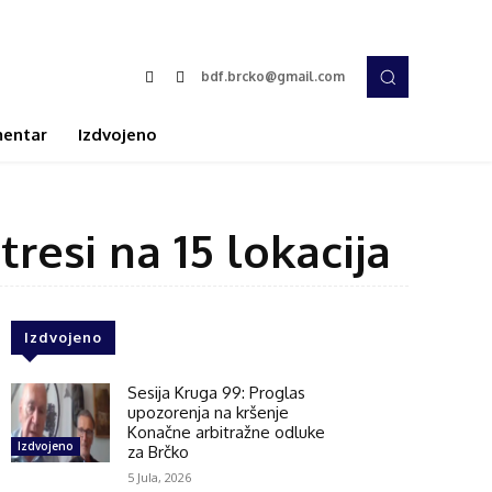
bdf.brcko@gmail.com
entar
Izdvojeno
tresi na 15 lokacija
Izdvojeno
Sesija Kruga 99: Proglas
upozorenja na kršenje
Konačne arbitražne odluke
Izdvojeno
za Brčko
5 Jula, 2026