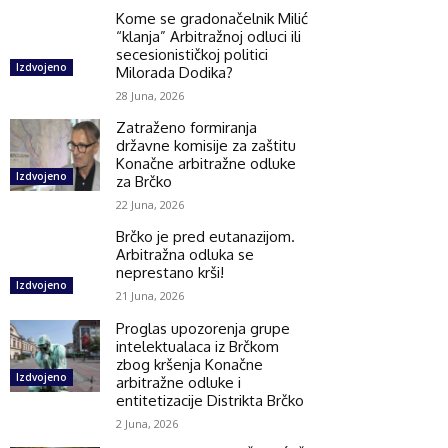
Kome se gradonačelnik Milić
“klanja” Arbitražnoj odluci ili
secesionističkoj politici
Izdvojeno
Milorada Dodika?
28 Juna, 2026
Zatraženo formiranja
državne komisije za zaštitu
Konačne arbitražne odluke
Izdvojeno
za Brčko
22 Juna, 2026
Brčko je pred eutanazijom.
Arbitražna odluka se
neprestano krši!
Izdvojeno
21 Juna, 2026
Proglas upozorenja grupe
intelektualaca iz Brčkom
zbog kršenja Konačne
Izdvojeno
arbitražne odluke i
entitetizacije Distrikta Brčko
2 Juna, 2026