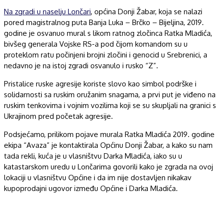
Na zgradi u naselju Lončari
, općina Donji Žabar, koja se nalazi
pored magistralnog puta Banja Luka – Brčko – Bijeljina, 2019.
godine je osvanuo mural s likom ratnog zločinca Ratka Mladića,
bivšeg generala Vojske RS-a pod čijom komandom su u
proteklom ratu počinjeni brojni zločini i genocid u Srebrenici, a
nedavno je na istoj zgradi osvanulo i rusko “Z”.
Pristalice ruske agresije koriste slovo kao simbol podrške i
solidarnosti sa ruskim oružanim snagama, a prvi put je viđeno na
ruskim tenkovima i vojnim vozilima koji se su skupljali na granici s
Ukrajinom pred početak agresije.
Podsjećamo, prilikom pojave murala Ratka Mladića 2019. godine
ekipa “Avaza” je kontaktirala Općinu Donji Žabar, a kako su nam
tada rekli, kuća je u vlasništvu Darka Mladića, iako su u
katastarskom uredu u Lončarima govorili kako je zgrada na ovoj
lokaciji u vlasništvu Općine i da im nije dostavljen nikakav
kupoprodajni ugovor između Općine i Darka Mladića.