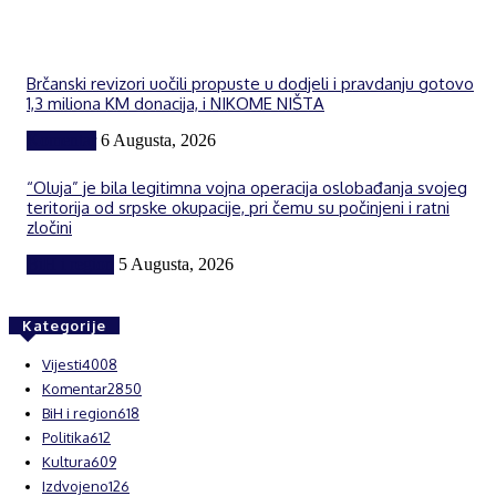
Brčanski revizori uočili propuste u dodjeli i pravdanju gotovo
1,3 miliona KM donacija, i NIKOME NIŠTA
Komentar
6 Augusta, 2026
“Oluja” je bila legitimna vojna operacija oslobađanja svojeg
teritorija od srpske okupacije, pri čemu su počinjeni i ratni
zločini
BiH i region
5 Augusta, 2026
Kategorije
Vijesti
4008
Komentar
2850
BiH i region
618
Politika
612
Kultura
609
Izdvojeno
126