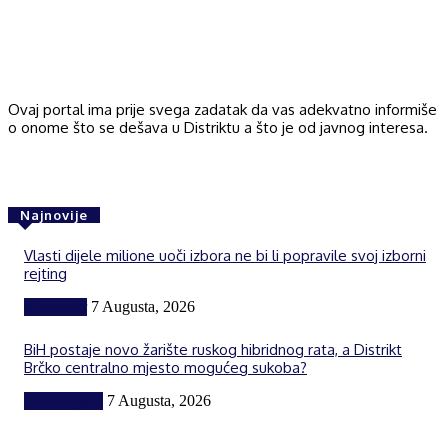
Ovaj portal ima prije svega zadatak da vas adekvatno informiše
o onome što se dešava u Distriktu a što je od javnog interesa.
Najnovije
Vlasti dijele milione uoči izbora ne bi li popravile svoj izborni
rejting
Komentar
7 Augusta, 2026
BiH postaje novo žarište ruskog hibridnog rata, a Distrikt
Brčko centralno mjesto mogućeg sukoba?
BiH i region
7 Augusta, 2026