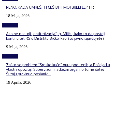
NENO, KADA UMREŠ, TI ĆEŠ BITI MOJ BIJELI LEPTIR
18 Maja, 2026
Izdvojeno
Ako ne postoji „entitetizacija“, g. Miliću, kako to da postoji
kontinuitet RS u Distriktu Brčko, kao što javno izjavljujete?
9 Maja, 2026
Izdvojeno
Zašto se problem “Srpske kuće” gura pod tepih, a Bošnjaci u
vlasti i opoziciji, Supervizor i nadležni organi o tome šute?
Šutnju prekinuo poslanik...
19 Aprila, 2026