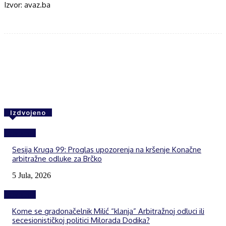
Izvor: avaz.ba
Facebook
Twitter
WhatsApp
Izdvojeno
Izdvojeno
Sesija Kruga 99: Proglas upozorenja na kršenje Konačne
arbitražne odluke za Brčko
5 Jula, 2026
Izdvojeno
Kome se gradonačelnik Milić “klanja” Arbitražnoj odluci ili
secesionističkoj politici Milorada Dodika?