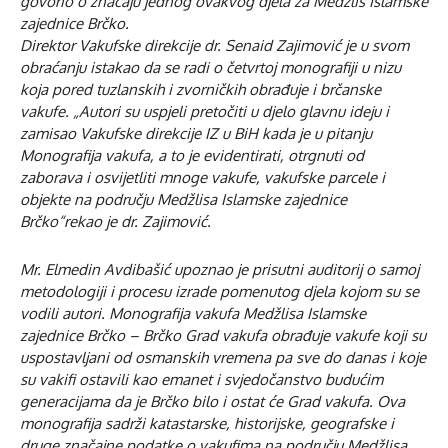
govorio o značaju jednog ovakvog djela za Medžlis Islamske
zajednice Brčko.
Direktor Vakufske direkcije dr. Senaid Zajimović je u svom
obraćanju istakao da se radi o četvrtoj monografiji u nizu
koja pored tuzlanskih i zvorničkih obrađuje i brčanske
vakufe. „Autori su uspjeli pretočiti u djelo glavnu ideju i
zamisao Vakufske direkcije IZ u BiH kada je u pitanju
Monografija vakufa, a to je evidentirati, otrgnuti od
zaborava i osvijetliti mnoge vakufe, vakufske parcele i
objekte na području Medžlisa Islamske zajednice
Brčko“rekao je dr. Zajimović.
Mr. Elmedin Avdibašić upoznao je prisutni auditorij o samoj
metodologiji i procesu izrade pomenutog djela kojom su se
vodili autori. Monografija vakufa Medžlisa Islamske
zajednice Brčko – Brčko Grad vakufa obrađuje vakufe koji su
uspostavljani od osmanskih vremena pa sve do danas i koje
su vakifi ostavili kao emanet i svjedočanstvo budućim
generacijama da je Brčko bilo i ostat će Grad vakufa. Ova
monografija sadrži katastarske, historijske, geografske i
druge značajne podatke o vakufima na području Medžlisa