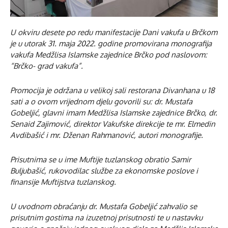
U okviru desete po redu manifestacije Dani vakufa u Brčkom
je u utorak 31. maja 2022. godine promovirana monografija
vakufa Medžlisa Islamske zajednice Brčko pod naslovom:
“Brčko- grad vakufa”.
Promocija je održana u velikoj sali restorana Divanhana u 18
sati a o ovom vrijednom djelu govorili su: dr. Mustafa
Gobeljić, glavni imam Medžlisa Islamske zajednice Brčko, dr.
Senaid Zajimović, direktor Vakufske direkcije te mr. Elmedin
Avdibašić i mr. Dženan Rahmanović, autori monografije.
Prisutnima se u ime Muftije tuzlanskog obratio Samir
Buljubašić, rukovodilac službe za ekonomske poslove i
finansije Muftijstva tuzlanskog.
U uvodnom obraćanju dr. Mustafa Gobeljić zahvalio se
prisutnim gostima na izuzetnoj prisutnosti te u nastavku