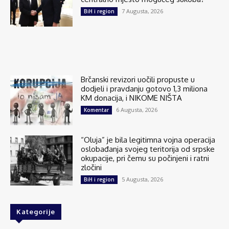
7 Augusta, 2026
BiH i region
Brčanski revizori uočili propuste u
dodjeli i pravdanju gotovo 1,3 miliona
KM donacija, i NIKOME NIŠTA
6 Augusta, 2026
Komentar
“Oluja” je bila legitimna vojna operacija
oslobađanja svojeg teritorija od srpske
okupacije, pri čemu su počinjeni i ratni
zločini
5 Augusta, 2026
BiH i region
Kategorije