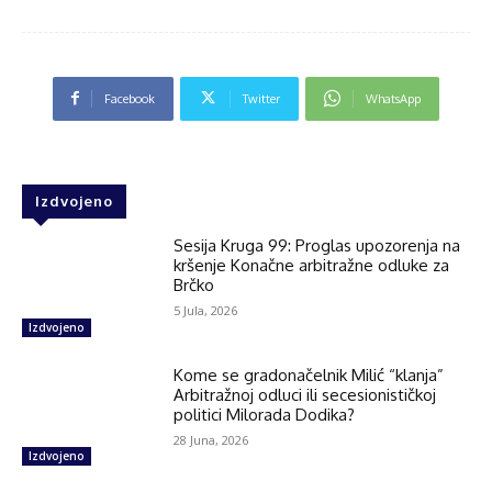
Facebook
Twitter
WhatsApp
Izdvojeno
Sesija Kruga 99: Proglas upozorenja na
kršenje Konačne arbitražne odluke za
Brčko
5 Jula, 2026
Izdvojeno
Kome se gradonačelnik Milić “klanja”
Arbitražnoj odluci ili secesionističkoj
politici Milorada Dodika?
28 Juna, 2026
Izdvojeno