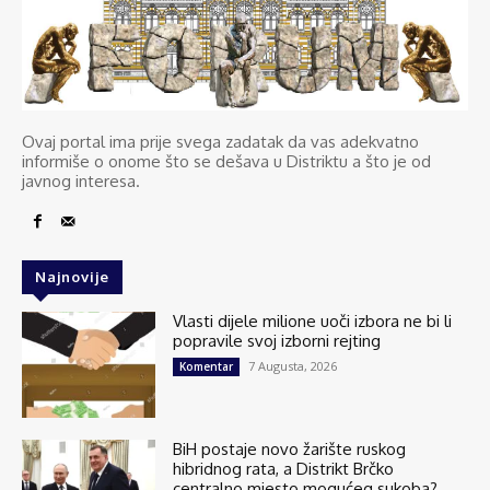
Ovaj portal ima prije svega zadatak da vas adekvatno
informiše o onome što se dešava u Distriktu a što je od
javnog interesa.
Najnovije
Vlasti dijele milione uoči izbora ne bi li
popravile svoj izborni rejting
7 Augusta, 2026
Komentar
BiH postaje novo žarište ruskog
hibridnog rata, a Distrikt Brčko
centralno mjesto mogućeg sukoba?