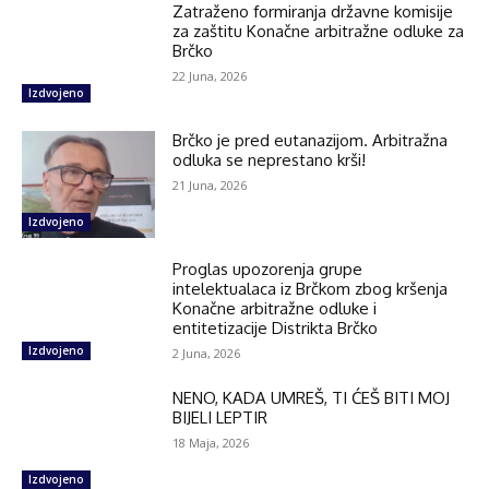
Zatraženo formiranja državne komisije
za zaštitu Konačne arbitražne odluke za
Brčko
22 Juna, 2026
Izdvojeno
Brčko je pred eutanazijom. Arbitražna
odluka se neprestano krši!
21 Juna, 2026
Izdvojeno
Proglas upozorenja grupe
intelektualaca iz Brčkom zbog kršenja
Konačne arbitražne odluke i
entitetizacije Distrikta Brčko
Izdvojeno
2 Juna, 2026
NENO, KADA UMREŠ, TI ĆEŠ BITI MOJ
BIJELI LEPTIR
18 Maja, 2026
Izdvojeno