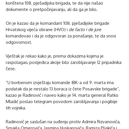
korištena 108. pješadijska brigada, te da nije našao
dokumente o pretpočinjavanju, ali da ga je bilo.
On je kazao da je komandant 108. pješadijske brigade
Hrvatskog vijeća obrane (HVO) i
de facto i de jure
komandovao i da je odgovoran za ponašanje, te da snosi
odgovornost.
Vještak je rekao kako je, prema dokazima kojima je
raspolagao, posljedica akcije bilo zarobljavanje 12 pripadnika
čete.
“U borbenom izvještaju komande IBK-a od 9. marta ima
podatak da je nestalo 13 boraca iz čete Posavske brigade”,
kazao je Radinović i naveo kako je 14. marta general Ratko
Mladić poslao telegram povodom zarobljavanja i pogibije
tih vojnika.
Radinović je saslušan na suđenju protiv Admira Rizvanovića,
Smajila Omerovića, Jasmina Huskanovića, Ramiza Pljakića i