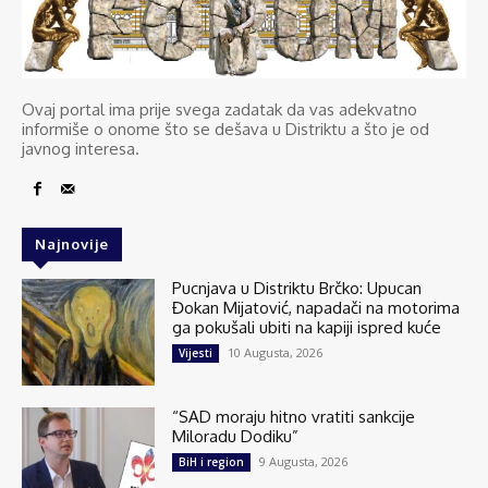
Ovaj portal ima prije svega zadatak da vas adekvatno
informiše o onome što se dešava u Distriktu a što je od
javnog interesa.
Najnovije
Pucnjava u Distriktu Brčko: Upucan
Đokan Mijatović, napadači na motorima
ga pokušali ubiti na kapiji ispred kuće
10 Augusta, 2026
Vijesti
“SAD moraju hitno vratiti sankcije
Miloradu Dodiku”
9 Augusta, 2026
BiH i region