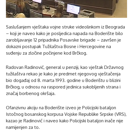
Saslušanjem vještaka vojne struke videolinkom iz Beograda
– koji je naveo kako je posljedica napada na Boderište bilo
zarobljavanje 12 pripadnika Posavske brigade – završen je
dokazni postupak Tužilaštva Bosne i Hercegovine na
suđenju za zločine počinjene kod Brčkog.
Radovan Radinović, general u penziji, kao vještak Državnog
tužilaštva rekao je kako je predmet njegovog vještačenja
bio događaj od 8. marta 1993. godine u Boderištu u blizini
Brčkog, u odnosu na raspored jedinica sukobljenih strana i
značaj borbenog okršaja.
Ofanzivnu akciju na Boderište izveo je Policijski bataljon
Istočnog bosanskog korpusa Vojske Republike Srpske (VRS),
kazao je Radinović i naveo kako Policijski bataljon inače nije
namijenjen za to.