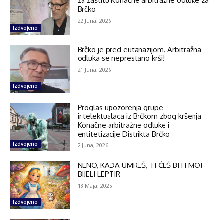
za zaštitu Konačne arbitražne odluke za
Brčko
22 Juna, 2026
Izdvojeno
Brčko je pred eutanazijom. Arbitražna
odluka se neprestano krši!
21 Juna, 2026
Izdvojeno
Proglas upozorenja grupe
intelektualaca iz Brčkom zbog kršenja
Konačne arbitražne odluke i
entitetizacije Distrikta Brčko
Izdvojeno
2 Juna, 2026
NENO, KADA UMREŠ, TI ĆEŠ BITI MOJ
BIJELI LEPTIR
18 Maja, 2026
Izdvojeno