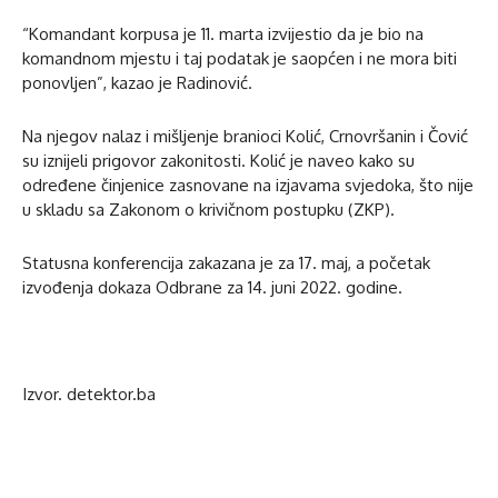
“Komandant korpusa je 11. marta izvijestio da je bio na
komandnom mjestu i taj podatak je saopćen i ne mora biti
ponovljen”, kazao je Radinović.
Na njegov nalaz i mišljenje branioci Kolić, Crnovršanin i Čović
su iznijeli prigovor zakonitosti. Kolić je naveo kako su
određene činjenice zasnovane na izjavama svjedoka, što nije
u skladu sa Zakonom o krivičnom postupku (ZKP).
Statusna konferencija zakazana je za 17. maj, a početak
izvođenja dokaza Odbrane za 14. juni 2022. godine.
Izvor. detektor.ba