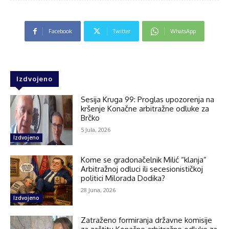
Facebook
Twitter
WhatsApp
Izdvojeno
Sesija Kruga 99: Proglas upozorenja na
kršenje Konačne arbitražne odluke za
Brčko
5 Jula, 2026
Izdvojeno
Kome se gradonačelnik Milić “klanja”
Arbitražnoj odluci ili secesionističkoj
politici Milorada Dodika?
28 Juna, 2026
Izdvojeno
Zatraženo formiranja državne komisije