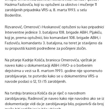
Hazima Fazlovića, koji su optuženi za ubistvo i mučenje 11
zarobljenih pripadnika VRS-a, 8. marta 1993. u selu
Boderište.
Rizvanović, Omerović i Huskanović optuženi su kao pripadnici
Interventne jedinice 3. bataljona 108. brigade ABiH. Pljakiću,
koji je, prema optužnici, bio komandant 108. brigade ABiH, i
Fazloviću, komandantu 3. bataljona, na teret je stavljeno da
su propustili kazniti podređene za počinjeni zločin.
Na pitanje Kadrije Kolića, branioca Omerovića, vještak je
naveo kako u dokumentaciji ABiH i HVO-a o borbenim
dejstvima u vezi sa 8. martom 1993. godine nije spomenuto
zarobljavanje, te potvrdio kako se u dokumentima VRS-a
navode podaci o 12, 13 i 15 zarobljenih.
Na tvrdnju branioca Kolića da je riječ o navodnom
zarobljavanju, Radinović je naveo kako nije navodno ako se iz
dokumentacije vidi da je zarobljavanja bilo, pojasnivši da broj