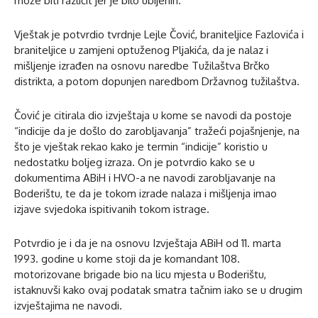
može biti različit jer je bilo ubijenih.
Vještak je potvrdio tvrdnje Lejle Čović, braniteljice Fazlovića i
braniteljice u zamjeni optuženog Pljakića, da je nalaz i
mišljenje izrađen na osnovu naredbe Tužilaštva Brčko
distrikta, a potom dopunjen naredbom Državnog tužilaštva.
Čović je citirala dio izvještaja u kome se navodi da postoje
“indicije da je došlo do zarobljavanja” tražeći pojašnjenje, na
što je vještak rekao kako je termin “indicije” koristio u
nedostatku boljeg izraza. On je potvrdio kako se u
dokumentima ABiH i HVO-a ne navodi zarobljavanje na
Boderištu, te da je tokom izrade nalaza i mišljenja imao
izjave svjedoka ispitivanih tokom istrage.
Potvrdio je i da je na osnovu Izvještaja ABiH od 11. marta
1993. godine u kome stoji da je komandant 108.
motorizovane brigade bio na licu mjesta u Boderištu,
istaknuvši kako ovaj podatak smatra tačnim iako se u drugim
izvještajima ne navodi.