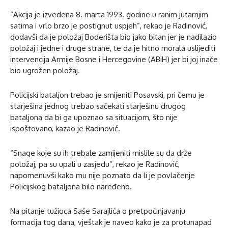
“Akcija je izvedena 8. marta 1993. godine u ranim jutarnjim
satima i vrlo brzo je postignut uspjeh”, rekao je Radinović,
dodavši da je položaj Boderišta bio jako bitan jer je nadilazio
položaj i jedne i druge strane, te da je hitno morala uslijediti
intervencija Armije Bosne i Hercegovine (ABiH) jer bi joj inače
bio ugrožen položaj.
Policijski bataljon trebao je smijeniti Posavski, pri čemu je
starješina jednog trebao sačekati starješinu drugog
bataljona da bi ga upoznao sa situacijom, što nije
ispoštovano, kazao je Radinović.
“Snage koje su ih trebale zamijeniti mislile su da drže
položaj, pa su upali u zasjedu”, rekao je Radinović,
napomenuvši kako mu nije poznato da li je povlačenje
Policijskog bataljona bilo naređeno.
Na pitanje tužioca Saše Sarajlića o pretpočinjavanju
formacija tog dana, vještak je naveo kako je za protunapad