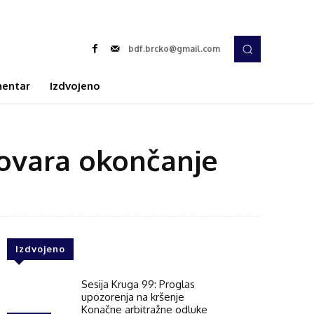
bdf.brcko@gmail.com
entar
Izdvojeno
govara okončanje
Izdvojeno
Sesija Kruga 99: Proglas
upozorenja na kršenje
Konačne arbitražne odluke