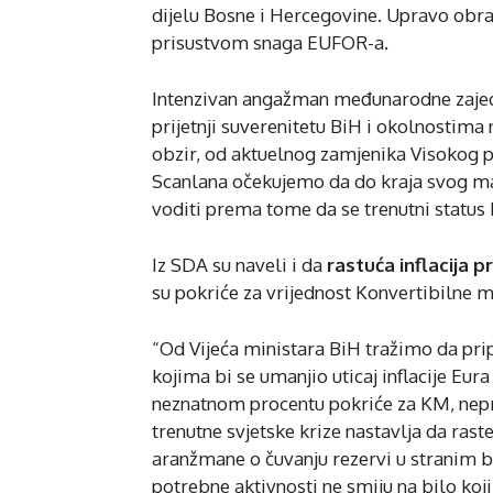
dijelu Bosne i Hercegovine. Upravo obra
prisustvom snaga EUFOR-a.
Intenzivan angažman međunarodne zajedn
prijetnji suverenitetu BiH i okolnostima 
obzir, od aktuelnog zamjenika Visokog p
Scanlana očekujemo da do kraja svog ma
voditi prema tome da se trenutni status 
Iz SDA su naveli i da
rastuća inflacija pr
su pokriće za vrijednost Konvertibilne 
“Od Vijeća ministara BiH tražimo da pri
kojima bi se umanjio uticaj inflacije Eur
neznatnom procentu pokriće za KM, nepre
trenutne svjetske krize nastavlja da ras
aranžmane o čuvanju rezervi u stranim ba
potrebne aktivnosti ne smiju na bilo koji