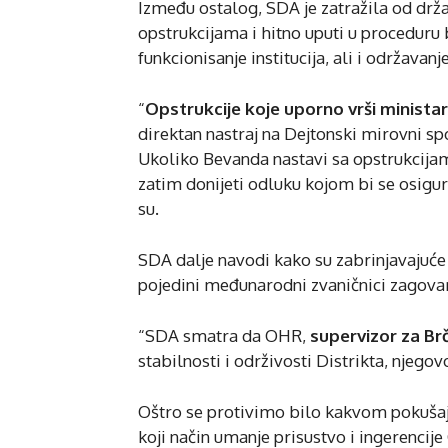
Između ostalog, SDA je zatražila od drž
opstrukcijama i hitno uputi u proceduru 
funkcionisanje institucija, ali i održavan
“
Opstrukcije koje uporno vrši minista
direktan nastraj na Dejtonski mirovni sp
Ukoliko Bevanda nastavi sa opstrukcijama
zatim donijeti odluku kojom bi se osigu
su.
SDA dalje navodi kako su zabrinjavajuće
pojedini međunarodni zvaničnici zagovara
“SDA smatra da OHR,
supervizor za Brč
stabilnosti i održivosti Distrikta, njegov
Oštro se protivimo bilo kakvom pokušaju 
koji način umanje prisustvo i ingerenc