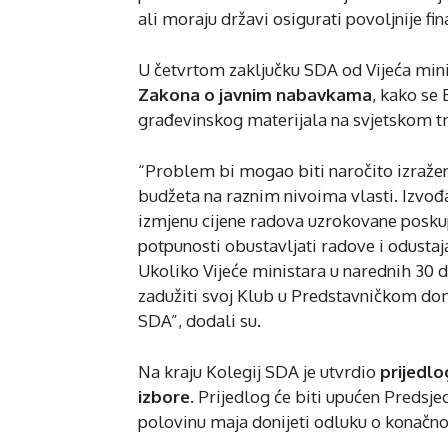
ali moraju državi osigurati povoljnije fin
U četvrtom zaključku SDA od Vijeća mini
Zakona o javnim nabavkama
, kako se 
građevinskog materijala na svjetskom tr
“Problem bi mogao biti naročito izražen 
budžeta na raznim nivoima vlasti. Izvođa
izmjenu cijene radova uzrokovane posku
potpunosti obustavljati radove i odusta
Ukoliko Vijeće ministara u narednih 30 
zadužiti svoj Klub u Predstavničkom dom
SDA”, dodali su.
Na kraju Kolegij SDA je utvrdio
prijedl
izbore
. Prijedlog će biti upućen Predsje
polovinu maja donijeti odluku o konačn