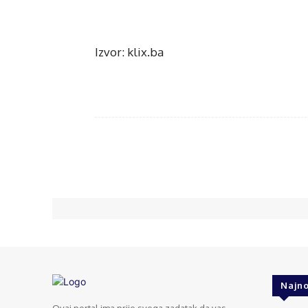
Izvor: klix.ba
Face
Share
Najno
Ovaj portal ima prije svega zadatak da vas