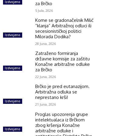
Izdvojeno
za Brčko
5 Jula, 2026
Kome se gradonačelnik Milić
“klanja” Arbitražnoj odluci ili
secesionističkoj politici
Izdvojeno
Milorada Dodika?
28 Juna, 2026
Zatraženo formiranja
državne komisije za zaštitu
Konačne arbitražne odluke
Izdvojeno
za Brčko
22 Juna, 2026
Brčko je pred eutanazijom.
Arbitražna odluka se
neprestano krši!
Izdvojeno
21 Juna, 2026
Proglas upozorenja grupe
intelektualaca iz Brčkom
zbog kršenja Konačne
Izdvojeno
arbitražne odluke i