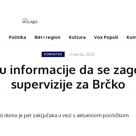
i
Politika
BiH i region
Kultura
Vox Populi
Kom
21 Aprila, 2022
KOMENTAR
su informacije da se za
supervizije za Brčko
) donio je pet zaključaka u vezi s aktuelnom političkom