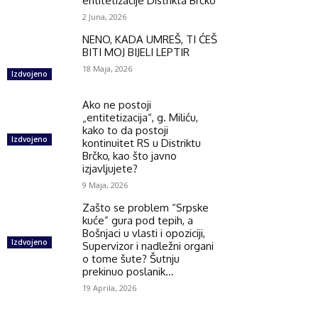
entitetizacije Distrikta Brčko
2 Juna, 2026
NENO, KADA UMREŠ, TI ĆEŠ
BITI MOJ BIJELI LEPTIR
18 Maja, 2026
Izdvojeno
Ako ne postoji
„entitetizacija“, g. Miliću,
kako to da postoji
Izdvojeno
kontinuitet RS u Distriktu
Brčko, kao što javno
izjavljujete?
9 Maja, 2026
Zašto se problem “Srpske
kuće” gura pod tepih, a
Bošnjaci u vlasti i opoziciji,
Izdvojeno
Supervizor i nadležni organi
o tome šute? Šutnju
prekinuo poslanik...
19 Aprila, 2026