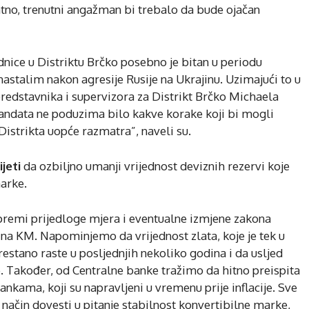
tno, trenutni angažman bi trebalo da bude ojačan
ice u Distriktu Brčko posebno je bitan u periodu
nastalim nakon agresije Rusije na Ukrajinu. Uzimajući to u
redstavnika i supervizora za Distrikt Brčko Michaela
ndata ne poduzima bilo kakve korake koji bi mogli
Distrikta uopće razmatra”, naveli su.
ijeti
da ozbiljno umanji vrijednost deviznih rezervi koje
marke.
premi prijedloge mjera i eventualne izmjene zakona
a na KM. Napominjemo da vrijednost zlata, koje je tek u
stano raste u posljednjih nekoliko godina i da usljed
te. Također, od Centralne banke tražimo da hitno preispita
nkama, koji su napravljeni u vremenu prije inflacije. Sve
 način dovesti u pitanje stabilnost konvertibilne marke,