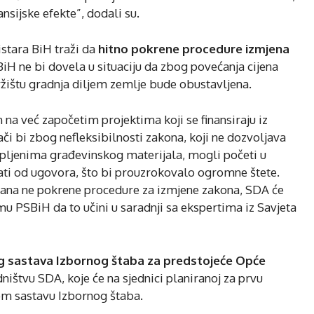
ansijske efekte”, dodali su.
stara BiH traži da
hitno pokrene procedure izmjena
BiH ne bi dovela u situaciju da zbog povećanja cijena
žištu gradnja diljem zemlje bude obustavljena.
na već započetim projektima koji se finansiraju iz
či bi zbog nefleksibilnosti zakona, koji ne dozvoljava
pljenima građevinskog materijala, mogli početi u
jati od ugovora, što bi prouzrokovalo ogromne štete.
dana ne pokrene procedure za izmjene zakona, SDA će
u PSBiH da to učini u saradnji sa ekspertima iz Savjeta
og sastava Izbornog štaba za predstojeće Opće
dništvu SDA, koje će na sjednici planiranoj za prvu
om sastavu Izbornog štaba.