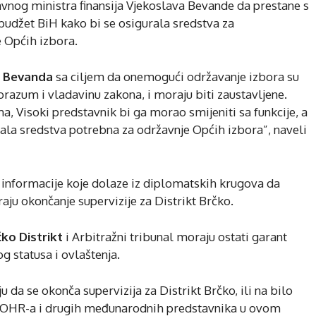
avnog ministra finansija Vjekoslava Bevande da prestane s
budžet BiH kako bi se osigurala sredstva za
je Općih izbora.
r Bevanda
sa ciljem da onemogući održavanje izbora su
orazum i vladavinu zakona, i moraju biti zaustavljene.
, Visoki predstavnik bi ga morao smijeniti sa funkcije, a
rala sredstva potrebna za održavnje Općih izbora”, naveli
 informacije koje dolaze iz diplomatskih krugova da
ju okončanje supervizije za Distrikt Brčko.
ko Distrikt
i Arbitražni tribunal moraju ostati garant
og statusa i ovlaštenja.
da se okonča supervizija za Distrikt Brčko, ili na bilo
ije OHR-a i drugih međunarodnih predstavnika u ovom