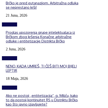
Brčko je pred eutanazijom. Arbitražna odluka
se neprestano krši!
21 Juna, 2026
Izdvojeno
Proglas upozorenja grupe intelektualaca iz
Brčkom zbog kršenja Konačne arbitražne
odluke i entitetizacije Distrikta Brčko
2 Juna, 2026
Izdvojeno
NENO, KADA UMREŠ, TI ĆEŠ BITI MOJ BIJELI
LEPTIR
18 Maja, 2026
Izdvojeno
Ako ne postoji „entitetizacija“, g. Miliću, kako
to da postoji kontinuitet RS u Distriktu Brčko,
kao što javno izjavljujete?