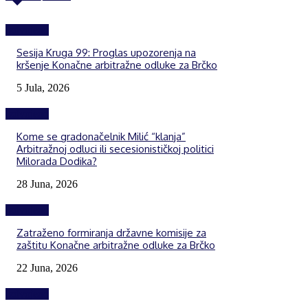
Izdvojeno
Sesija Kruga 99: Proglas upozorenja na
kršenje Konačne arbitražne odluke za Brčko
5 Jula, 2026
Izdvojeno
Kome se gradonačelnik Milić “klanja”
Arbitražnoj odluci ili secesionističkoj politici
Milorada Dodika?
28 Juna, 2026
Izdvojeno
Zatraženo formiranja državne komisije za
zaštitu Konačne arbitražne odluke za Brčko
22 Juna, 2026
Izdvojeno