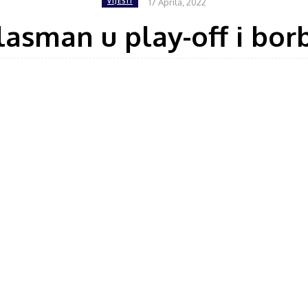
17 Aprila, 2022
VIJESTI
lasman u play-off i borb