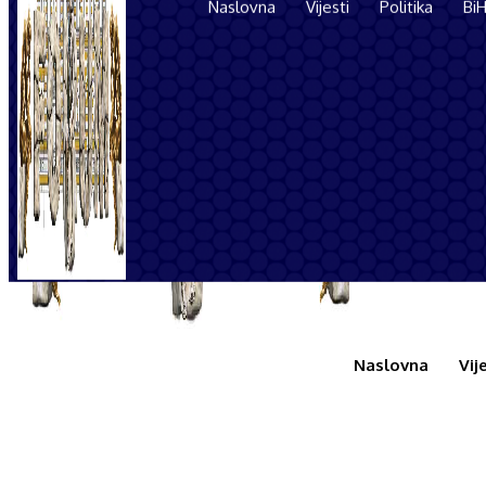
Naslovna
Vijesti
Politika
BiH
bdf.b
Naslovna
Vij