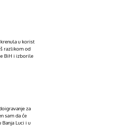
krenula u korist
oš razlikom od
e BiH i izborile
doigravanje za
ren sam da će
 Banja Luci i u