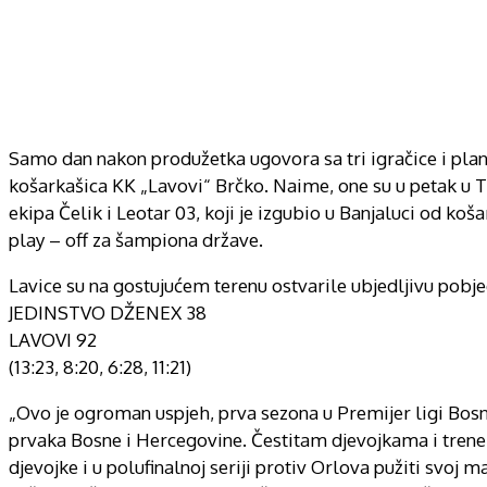
Samo dan nakon produžetka ugovora sa tri igračice i plan
košarkašica KK „Lavovi“ Brčko. Naime, one su u petak u
ekipa Čelik i Leotar 03, koji je izgubio u Banjaluci od koš
play – off za šampiona države.
Lavice su na gostujućem terenu ostvarile ubjedljivu pobje
JEDINSTVO DŽENEX 38
LAVOVI 92
(13:23, 8:20, 6:28, 11:21)
„Ovo je ogroman uspjeh, prva sezona u Premijer ligi Bos
prvaka Bosne i Hercegovine. Čestitam djevojkama i trener
djevojke i u polufinalnoj seriji protiv Orlova pužiti svoj m