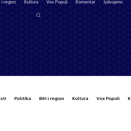
 i region
Kultura
Vox Populi
Komentar
Izdvojeno
rcko@gmail.com
esti
Politika
BiH i region
Kultura
Vox Populi
K