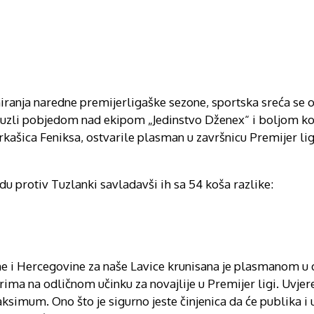
iranja naredne premijerligaške sezone, sportska sreća se o
 Tuzli pobjedom nad ekipom „Jedinstvo Dženex“ i boljom k
arkašica Feniksa, ostvarile plasman u završnicu Premijer lig
du protiv Tuzlanki savladavši ih sa 54 koša razlike:
ne i Hercegovine za naše Lavice krunisana je plasmanom u 
ima na odličnom učinku za novajlije u Premijer ligi. Uvje
aksimum. Ono što je sigurno jeste činjenica da će publika i u