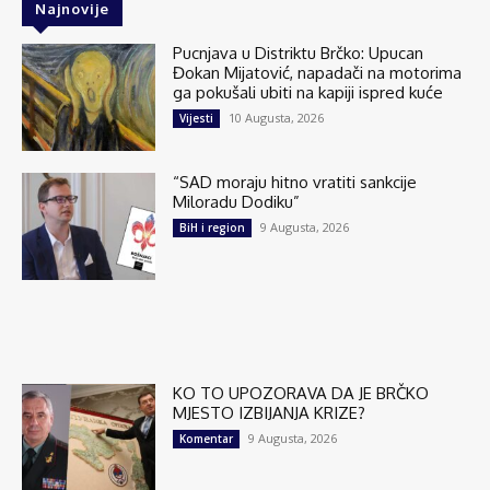
Najnovije
Pucnjava u Distriktu Brčko: Upucan
Đokan Mijatović, napadači na motorima
ga pokušali ubiti na kapiji ispred kuće
10 Augusta, 2026
Vijesti
“SAD moraju hitno vratiti sankcije
Miloradu Dodiku”
9 Augusta, 2026
BiH i region
KO TO UPOZORAVA DA JE BRČKO
MJESTO IZBIJANJA KRIZE?
9 Augusta, 2026
Komentar