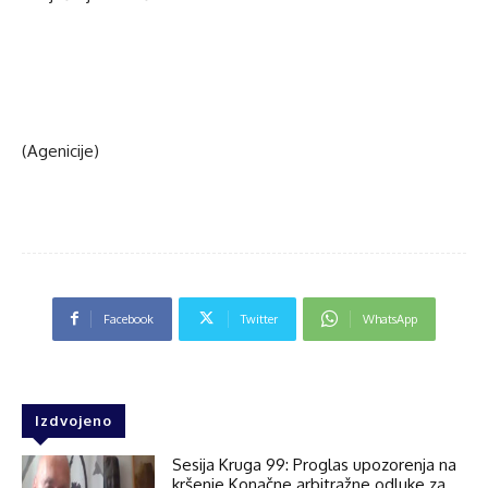
(Agenicije)
Facebook
Twitter
WhatsApp
Izdvojeno
Sesija Kruga 99: Proglas upozorenja na
kršenje Konačne arbitražne odluke za