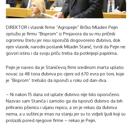
DIREKTOR i vlasnik firme “Agropejin” Brčko Mladen Pejin
optužio je firmu “Bisprom” iz Prnjavora da su mu pričinili
ogromnu štetu jer nisu isporučili dogovoreno đubrivo, dok
njen vlasnik, narodni poslanik Miladin Stanić, tvrdi da Pejin ne
govori istinu i da svoju priču treba da potkrijepi papirima.
Pejin je naveo da je Stanićevoj firmi sredinom marta uplatio
novac za 48 tona đubriva po cijeni od 670 evra po toni, koje
je “Bisprom” trebalo da isporuči u roku od dan-dva.
– Ni nakon 15 dana od uplate đubrivo nije bilo isporučeno.
Nazvao sam Stanića i zamolio ga da isporuči đubrivo da bih
prihranio pšenicu i uljanu repicu, a on je rekao da đubriva
nema, a u suštini je imao na stanju jer su to vidjeli ljudi koji su
prolazili pored njegove firme – rekao je Pejin.