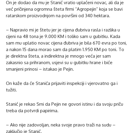
On je dodao da mu je Stanić vratio uplaćeni novac, ali da je
već pričinjena ogromna šteta firmi “Agropejin” koja se bavi
ratarskom proizvodnjom na površini od 340 hektara.
– Napravio mi je štetu jer je cijena đubriva rasla i razlika u
cijeni na 48 tona je 9.000 KM i toliko sam u gubitku. Kada
sam mu uplatio novac cijena đubriva je bila 670 evra po toni,
a nakon 15 dana morao sam da platim 1.950 KM po toni. To
je direktna šteta, a indirektna je mnogo veća jer sam
zakasnio sa prihranom, usjevi su u gubitku hrane i biće
smanjeni prinosi – istakao je Pejin.
On kaže da će Stanića prijaviti inspekciji i vjerovatno ga i
tužiti.
Stanić je rekao Srni da Pejin ne govori istinu i da svoju priču
treba da potvrdi papirima.
– Ako nije zadovoljan, neka svoje pravo traži na sudu –
zaključio je Stanić.