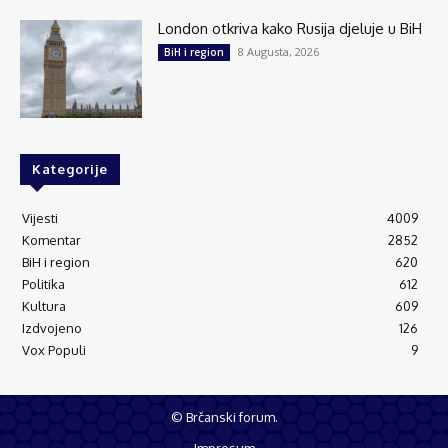
London otkriva kako Rusija djeluje u BiH
8 Augusta, 2026
BiH i region
Kategorije
Vijesti
4009
Komentar
2852
BiH i region
620
Politika
612
Kultura
609
Izdvojeno
126
Vox Populi
9
© Brčanski forum.