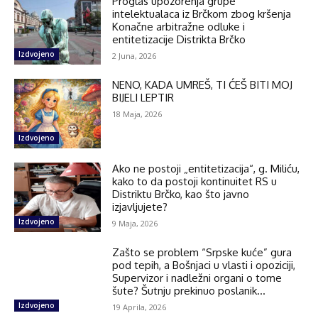
Proglas upozorenja grupe
intelektualaca iz Brčkom zbog kršenja
Konačne arbitražne odluke i
entitetizacije Distrikta Brčko
Izdvojeno
2 Juna, 2026
NENO, KADA UMREŠ, TI ĆEŠ BITI MOJ
BIJELI LEPTIR
18 Maja, 2026
Izdvojeno
Ako ne postoji „entitetizacija“, g. Miliću,
kako to da postoji kontinuitet RS u
Distriktu Brčko, kao što javno
izjavljujete?
Izdvojeno
9 Maja, 2026
Zašto se problem “Srpske kuće” gura
pod tepih, a Bošnjaci u vlasti i opoziciji,
Supervizor i nadležni organi o tome
šute? Šutnju prekinuo poslanik...
Izdvojeno
19 Aprila, 2026