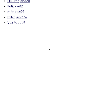
BiH i region
620
Politika
612
Kultura
609
Izdvojeno
126
Vox Populi
9
© Brčanski forum.
Impresum