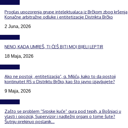
Izdvojeno
Proglas upozorenja grupe intelektualaca iz Brčkom zbog kršenja
Konačne arbitražne odluke i entitetizacije Distrikta Brčko
2 Juna, 2026
Izdvojeno
NENO, KADA UMREŠ, TI ĆEŠ BITI MOJ BIJELI LEPTIR
18 Maja, 2026
Izdvojeno
Ako ne postoji „entitetizacija“, g. Miliću, kako to da postoji
kontinuitet RS u Distriktu Brčko, kao što javno izjavljujete?
9 Maja, 2026
Izdvojeno
Zašto se problem “Srpske kuće” gura pod tepih, a Bošnjaci u
vlasti i opoziciji, Supervizor i nadležni organi o tome šute?
Šutnju prekinuo poslanik...