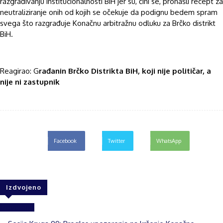
razgrađivanju institucionalnosti BiH jer su, čini se, pronašli recept za
neutraliziranje onih od kojih se očekuje da podignu bedem spram
svega što razgrađuje Konačnu arbitražnu odluku za Brčko distrikt
BiH.
Reagirao: G
rađanin Brčko Distrikta BiH, koji nije političar, a
nije ni zastupnik
Facebook
Twitter
WhatsApp
Izdvojeno
Izdvojeno