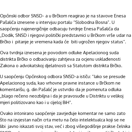
Općinski odbor SNSD- a u Brčkom reagirao je na stavove Enesa
Pašalića iznesene u intervjuu portalu “Slobodna Bosna”. U
saopćenju najenergičnije odbacuju tvrdnje Enesa Pašalića da
„Dodik, SNSD i njegovi politički predstavnici u Brčkom vrše udar na
Brčko i pitanje je vremena kada će biti ugrožen njegov status“.
Ova tvrdnja iznesena je povodom odluke Apelacionog suda
distrikta Brčko o odbacivanju zahtjeva za ocjenu usklađenosti
Zakona o advokatskoj djelatnosti sa Statutom distrikta Brčko.
U saopćenju Općinskog odbora SNSD-a ističu: “Iako se presude
Apelacionog suda, kao vrhovne pravne instance u Brčkom ne
komentarišu, g. din Pašalić je ustvrdio da je pomenuta odluka
„blago rečeno neozbiljna i da je pravosuđe u Distriktu u velikoj
mjeri politizovano kao i u cijeloj BiH“.
Ovako intonirano saopćenje zavrjeđuje komentar ne samo zato
što na izvjestan način crta metu na čelo intelektualca koji se ne
libi javno iskazati svoj stav, već i zbog višegodišnje prakse čelnika