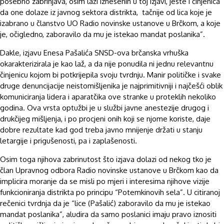
posebno zabrinjava, osim laži iznesenih u toj izjavi, jeste i činjenica
da one dolaze iz javnog sektora distrikta, tačnije od lica koje je
izabrano u članstvo UO Radio novinske ustanove u Brčkom, a koje
je, očigledno, zaboravilo da mu je istekao mandat poslanika”.
Dakle, izjavu Enesa Pašalića SNSD-ova brčanska vrhuška
okarakterizirala je kao laž, a da nije ponudila ni jednu relevantnu
činjenicu kojom bi potkrijepila svoju tvrdnju. Manir političke i svake
druge denuncijacije neistomišljenika je najprimitivniji i najčešći oblik
komuniciranja lidera i aparatčika ove stranke u proteklih nekoliko
godina. Ova vrsta optužbi je u službi javne anestezije drugog i
drukčijeg mišljenja, i po procjeni onih koji se njome koriste, daje
dobre rezultate kad god treba javno mnijenje držati u stanju
letargije i prigušenosti, pa i zaplašenosti.
Osim toga njihova zabrinutost što izjava dolazi od nekog tko je
član Upravnog odbora Radio novinske ustanove u Brčkom kao da
implicira moranje da se misli po mjeri i interesima njihove vizije
funkcioniranja distrikta po principu “Potemkinovih sela”. U citiranoj
rečenici tvrdnja da je “lice (Pašalić) zaboravilo da mu je istekao
mandat poslanika”, aludira da samo poslanici imaju pravo iznositi