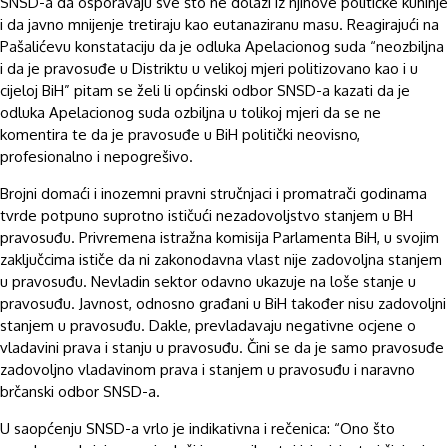
SNSD-a da osporavaju sve što ne dolazi iz njihove političke kuhinje
i da javno mnijenje tretiraju kao eutanaziranu masu. Reagirajući na
Pašalićevu konstataciju da je odluka Apelacionog suda “neozbiljna
i da je pravosuđe u Distriktu u velikoj mjeri politizovano kao i u
cijeloj BiH” pitam se želi li općinski odbor SNSD-a kazati da je
odluka Apelacionog suda ozbiljna u tolikoj mjeri da se ne
komentira te da je pravosuđe u BiH politički neovisno,
profesionalno i nepogrešivo.
Brojni domaći i inozemni pravni stručnjaci i promatrači godinama
tvrde potpuno suprotno ističući nezadovoljstvo stanjem u BH
pravosuđu. Privremena istražna komisija Parlamenta BiH, u svojim
zaključcima ističe da ni zakonodavna vlast nije zadovoljna stanjem
u pravosuđu. Nevladin sektor odavno ukazuje na loše stanje u
pravosuđu. Javnost, odnosno građani u BiH također nisu zadovoljni
stanjem u pravosuđu. Dakle, prevladavaju negativne ocjene o
vladavini prava i stanju u pravosuđu. Čini se da je samo pravosuđe
zadovoljno vladavinom prava i stanjem u pravosuđu i naravno
brčanski odbor SNSD-a.
U saopćenju SNSD-a vrlo je indikativna i rečenica: “Ono što