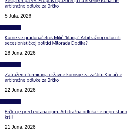
Sesija Kruga 99: Proglas upozorenja na kršenje Konačne
arbitražne odluke za Brčko
5 Jula, 2026
Izdvojeno
Kome se gradonačelnik Milić “klanja” Arbitražnoj odluci ili
secesionističkoj politici Milorada Dodika?
28 Juna, 2026
Izdvojeno
Zatraženo formiranja državne komisije za zaštitu Konačne
arbitražne odluke za Brčko
22 Juna, 2026
Izdvojeno
Brčko je pred eutanazijom. Arbitražna odluka se neprestano
krši!
21 Juna, 2026