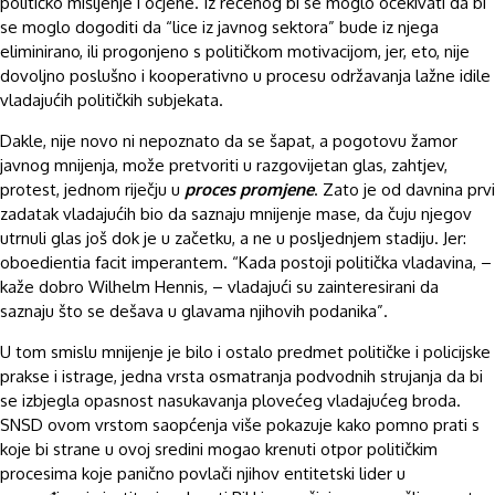
političko mišljenje i ocjene. Iz rečenog bi se moglo očekivati da bi
se moglo dogoditi da “lice iz javnog sektora” bude iz njega
eliminirano, ili progonjeno s političkom motivacijom, jer, eto, nije
dovoljno poslušno i kooperativno u procesu održavanja lažne idile
vladajućih političkih subjekata.
Dakle, nije novo ni nepoznato da se šapat, a pogotovu žamor
javnog mnijenja, može pretvoriti u razgovijetan glas, zahtjev,
protest, jednom riječju u
proces promjene
. Zato je od davnina prvi
zadatak vladajućih bio da saznaju mnijenje mase, da čuju njegov
utrnuli glas još dok je u začetku, a ne u posljednjem stadiju. Jer:
oboedientia facit imperantem. “Kada postoji politička vladavina, –
kaže dobro Wilhelm Hennis, – vladajući su zainteresirani da
saznaju što se dešava u glavama njihovih podanika”.
U tom smislu mnijenje je bilo i ostalo predmet političke i policijske
prakse i istrage, jedna vrsta osmatranja podvodnih strujanja da bi
se izbjegla opasnost nasukavanja plovećeg vladajućeg broda.
SNSD ovom vrstom saopćenja više pokazuje kako pomno prati s
koje bi strane u ovoj sredini mogao krenuti otpor političkim
procesima koje panično povlači njihov entitetski lider u