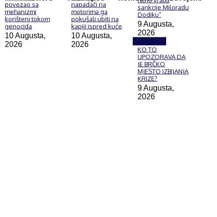
povezao sa
napadači na
sankcije Miloradu
mehanizmi
motorima ga
Dodiku”
korišteni tokom
pokušali ubiti na
9 Augusta,
genocida
kapiji ispred kuće
2026
10 Augusta,
10 Augusta,
Komentar
2026
2026
KO TO
UPOZORAVA DA
JE BRČKO
MJESTO IZBIJANJA
KRIZE?
9 Augusta,
2026