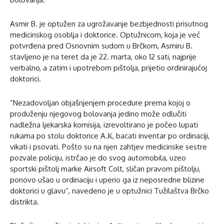
Asmir B. je optužen za ugrožavanje bezbjednosti prisutnog
medicinskog osoblja i doktorice. Optužnicom, koja je već
potvrđena pred Osnovnim sudom u Brčkom, Asmiru B.
stavljeno je na teret da je 22. marta, oko 12 sati, najprije
verbalno, a zatim i upotrebom pištolja, prijetio ordinirajućoj
doktorici.
“Nezadovoljan objašnjenjem procedure prema kojoj o
produženju njegovog bolovanja jedino može odlučiti
nadležna ljekarska komisija, izrevoltirano je počeo lupati
rukama po stolu doktorice A.К, bacati inventar po ordinaciji,
vikati i psovati. Pošto su na njen zahtjev medicinske sestre
pozvale policiju, istrčao je do svog automobila, uzeo
sportski pištolj marke Airsoft Colt, sličan pravom pištolju,
ponovo ušao u ordinaciju i uperio ga iz neposredne blizine
doktorici u glavu”, navedeno je u optužnici Tužilaštva Brčko
distrikta.