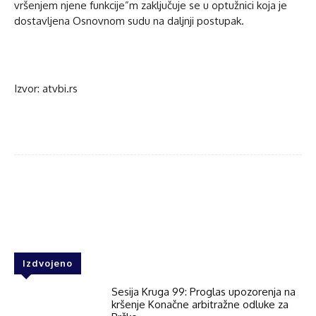
vršenjem njene funkcije”m zaključuje se u optužnici koja je
dostavljena Osnovnom sudu na daljnji postupak.
Izvor: atvbi.rs
Facebook
Twitter
WhatsApp
Izdvojeno
Sesija Kruga 99: Proglas upozorenja na
kršenje Konačne arbitražne odluke za