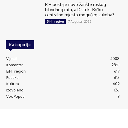
BiH postaje novo žarište ruskog
hibridnog rata, a Distrikt Brčko
centralno mjesto mogućeg sukoba?
7 Augusta, 2026
BiH i region
Kategorije
Vijesti
4008
Komentar
2851
BiH i region
619
Politika
612
Kultura
609
Izdvojeno
126
Vox Populi
9
© Brčanski forum.
Impresum