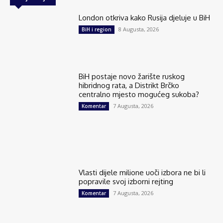
London otkriva kako Rusija djeluje u BiH
8 Augusta, 2026
BiH i region
BiH postaje novo žarište ruskog
hibridnog rata, a Distrikt Brčko
centralno mjesto mogućeg sukoba?
7 Augusta, 2026
Komentar
Vlasti dijele milione uoči izbora ne bi li
popravile svoj izborni rejting
7 Augusta, 2026
Komentar