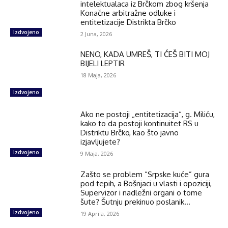
intelektualaca iz Brčkom zbog kršenja
Konačne arbitražne odluke i
entitetizacije Distrikta Brčko
Izdvojeno
2 Juna, 2026
NENO, KADA UMREŠ, TI ĆEŠ BITI MOJ
BIJELI LEPTIR
18 Maja, 2026
Izdvojeno
Ako ne postoji „entitetizacija“, g. Miliću,
kako to da postoji kontinuitet RS u
Distriktu Brčko, kao što javno
izjavljujete?
Izdvojeno
9 Maja, 2026
Zašto se problem “Srpske kuće” gura
pod tepih, a Bošnjaci u vlasti i opoziciji,
Supervizor i nadležni organi o tome
šute? Šutnju prekinuo poslanik...
Izdvojeno
19 Aprila, 2026