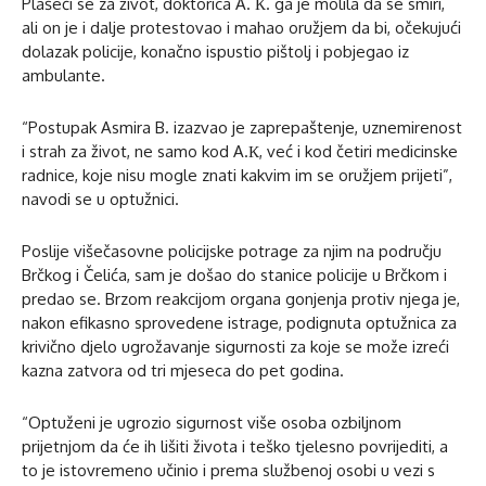
Plašeći se za život, doktorica A. К. ga je molila da se smiri,
ali on je i dalje protestovao i mahao oružjem da bi, očekujući
dolazak policije, konačno ispustio pištolj i pobjegao iz
ambulante.
“Postupak Asmira B. izazvao je zaprepaštenje, uznemirenost
i strah za život, ne samo kod A.К, već i kod četiri medicinske
radnice, koje nisu mogle znati kakvim im se oružjem prijeti”,
navodi se u optužnici.
Poslije višečasovne policijske potrage za njim na području
Brčkog i Čelića, sam je došao do stanice policije u Brčkom i
predao se. Brzom reakcijom organa gonjenja protiv njega je,
nakon efikasno sprovedene istrage, podignuta optužnica za
krivično djelo ugrožavanje sigurnosti za koje se može izreći
kazna zatvora od tri mjeseca do pet godina.
“Optuženi je ugrozio sigurnost više osoba ozbiljnom
prijetnjom da će ih lišiti života i teško tjelesno povrijediti, a
to je istovremeno učinio i prema službenoj osobi u vezi s