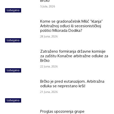
Brčko
5 Jula, 2026
Izdvojeno
Kome se gradonačelnik Milić “klanja”
Arbitražnoj odluci ili secesionističkoj
politici Milorada Dodika?
28 Juna, 2026
Izdvojeno
Zatraženo formiranja državne komisije
za zaštitu Konačne arbitražne odluke za
Brčko
22 Juna, 2026
Izdvojeno
Brčko je pred eutanazijom. Arbitražna
odluka se neprestano krši!
21 Juna, 2026
Izdvojeno
Proglas upozorenja grupe