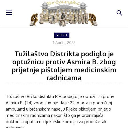
VIJESTI
7 Aprila, 2022
Tužilaštvo Distrikta podiglo je
optužnicu protiv Asmira B. zbog
prijetnje pištoljem medicinskim
radnicama
Tužilaštvo Brčko distrikta BiH podiglo je optužnicu protiv
Asmira B. (24) zbog sumnje da je 22. marta u područnoj
ambulanti u brčanskom naselju Rijeke pištoljem prijetio
medicinskim radnicama nakon što ga je ordinirajuća
doktorica uputila na ljekarsku komisiju za produžetak
bolovanja.