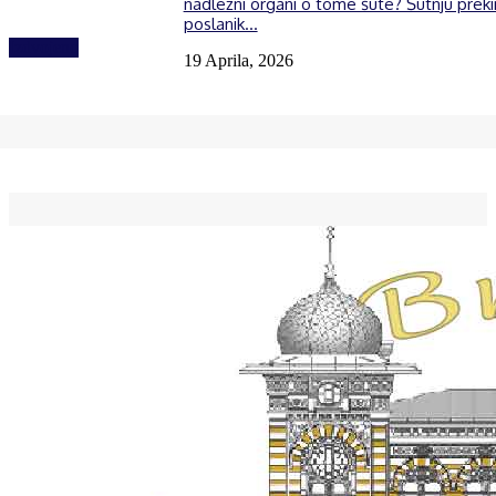
nadležni organi o tome šute? Šutnju prek
poslanik...
Izdvojeno
19 Aprila, 2026