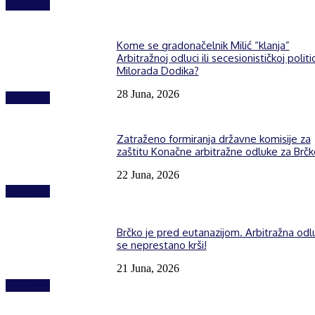
Izdvojeno
Kome se gradonačelnik Milić “klanja”
Arbitražnoj odluci ili secesionističkoj politic
Milorada Dodika?
28 Juna, 2026
Izdvojeno
Zatraženo formiranja državne komisije za
zaštitu Konačne arbitražne odluke za Brčk
22 Juna, 2026
Izdvojeno
Brčko je pred eutanazijom. Arbitražna odl
se neprestano krši!
21 Juna, 2026
Izdvojeno