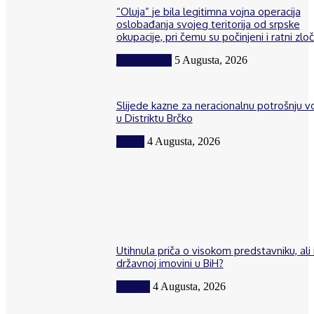
“Oluja” je bila legitimna vojna operacija
oslobađanja svojeg teritorija od srpske
okupacije, pri čemu su počinjeni i ratni zloč
BiH i region
5 Augusta, 2026
Slijede kazne za neracionalnu potrošnju 
u Distriktu Brčko
Vijesti
4 Augusta, 2026
Utihnula priča o visokom predstavniku, ali 
državnoj imovini u BiH?
Politika
4 Augusta, 2026