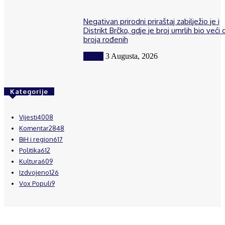
Negativan prirodni priraštaj zabilježio je i
Distrikt Brčko, gdje je broj umrlih bio veći 
broja rođenih
Vijesti
3 Augusta, 2026
Kategorije
Vijesti
4008
Komentar
2848
BiH i region
617
Politika
612
Kultura
609
Izdvojeno
126
Vox Populi
9
© Brčanski forum.