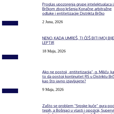
Proglas upozorenja grupe intelektualaca i
Brčkom zbog kršenja Konačne arbitražne
odluke i entitetizacije Distrikta Brčko
2 Juna, 2026
Izdvojeno
NENO, KADA UMREŠ, TI ĆEŠ BITI MOJ BIJE
LEPTIR
18 Maja, 2026
Izdvojeno
Ako ne postoji „entitetizacija“, g. Miliću, k
to da postoji kontinuitet RS u Distriktu Brč
kao što javno izjavljujete?
9 Maja, 2026
Izdvojeno
Zašto se problem “Srpske kuće” gura po
tepih, a Bošnjaci u vlasti i opoziciji, Supervi