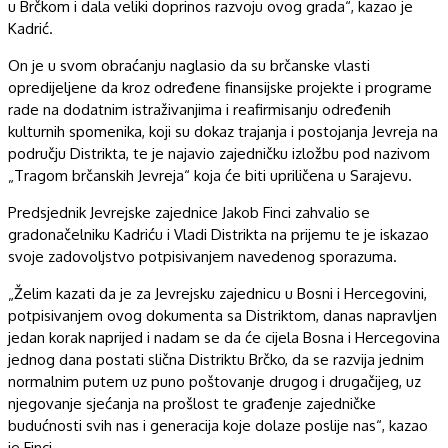
u Brčkom i dala veliki doprinos razvoju ovog grada“, kazao je
Kadrić.
On je u svom obraćanju naglasio da su brčanske vlasti
opredijeljene da kroz određene finansijske projekte i programe
rade na dodatnim istraživanjima i reafirmisanju određenih
kulturnih spomenika, koji su dokaz trajanja i postojanja Jevreja na
području Distrikta, te je najavio zajedničku izložbu pod nazivom
„Tragom brčanskih Jevreja“ koja će biti upriličena u Sarajevu.
Predsjednik Jevrejske zajednice Jakob Finci zahvalio se
gradonačelniku Kadriću i Vladi Distrikta na prijemu te je iskazao
svoje zadovoljstvo potpisivanjem navedenog sporazuma.
„Želim kazati da je za Jevrejsku zajednicu u Bosni i Hercegovini,
potpisivanjem ovog dokumenta sa Distriktom, danas napravljen
jedan korak naprijed i nadam se da će cijela Bosna i Hercegovina
jednog dana postati slična Distriktu Brčko, da se razvija jednim
normalnim putem uz puno poštovanje drugog i drugačijeg, uz
njegovanje sjećanja na prošlost te građenje zajedničke
budućnosti svih nas i generacija koje dolaze poslije nas“, kazao
je Finci.