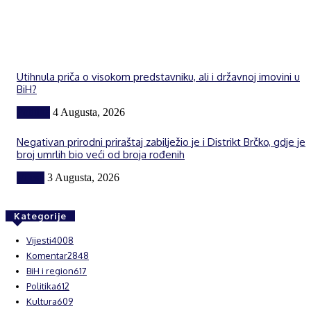
Utihnula priča o visokom predstavniku, ali i državnoj imovini u
BiH?
Politika
4 Augusta, 2026
Negativan prirodni priraštaj zabilježio je i Distrikt Brčko, gdje je
broj umrlih bio veći od broja rođenih
Vijesti
3 Augusta, 2026
Kategorije
Vijesti
4008
Komentar
2848
BiH i region
617
Politika
612
Kultura
609