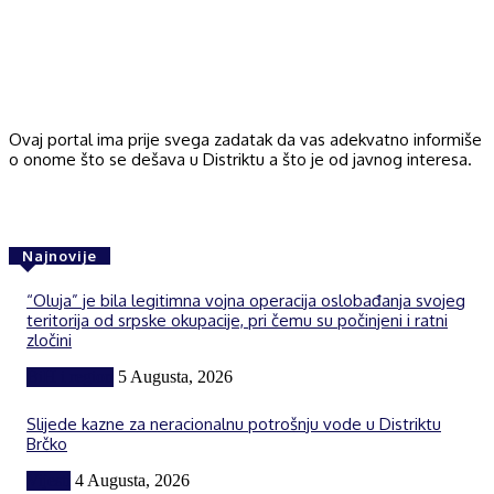
Ovaj portal ima prije svega zadatak da vas adekvatno informiše
o onome što se dešava u Distriktu a što je od javnog interesa.
Najnovije
“Oluja” je bila legitimna vojna operacija oslobađanja svojeg
teritorija od srpske okupacije, pri čemu su počinjeni i ratni
zločini
BiH i region
5 Augusta, 2026
Slijede kazne za neracionalnu potrošnju vode u Distriktu
Brčko
Vijesti
4 Augusta, 2026