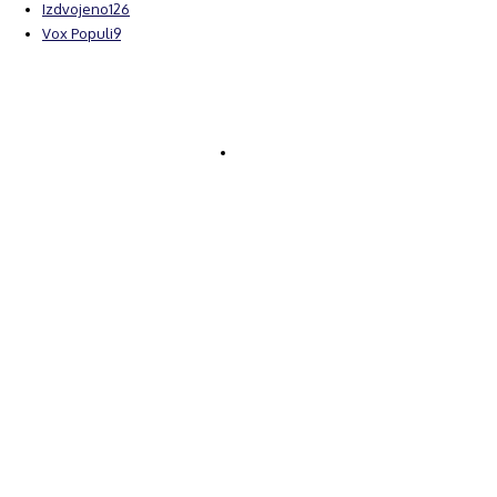
Izdvojeno
126
Vox Populi
9
© Brčanski forum.
Impresum