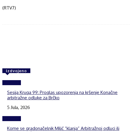
(RTV7)
Facebook
Twitter
WhatsApp
Izdvojeno
Izdvojeno
Sesija Kruga 99: Proglas upozorenja na kršenje Konačne
arbitražne odluke za Brčko
5 Jula, 2026
Izdvojeno
Kome se gradonačelnik Milić “klanja” Arbitražnoj odluci ili