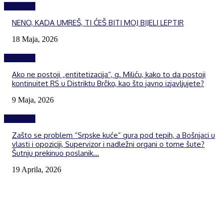
Izdvojeno
NENO, KADA UMREŠ, TI ĆEŠ BITI MOJ BIJELI LEPTIR
18 Maja, 2026
Izdvojeno
Ako ne postoji „entitetizacija“, g. Miliću, kako to da postoji
kontinuitet RS u Distriktu Brčko, kao što javno izjavljujete?
9 Maja, 2026
Izdvojeno
Zašto se problem “Srpske kuće” gura pod tepih, a Bošnjaci u
vlasti i opoziciji, Supervizor i nadležni organi o tome šute?
Šutnju prekinuo poslanik...
19 Aprila, 2026