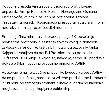
Povod je presuda Višeg suda u Beogradu protiv bivšeg
pripadnika Armije Republike Bosne i Hercegovine Osmana
Osmanovića, kojom je osuđen na pet godina zatvora.
Predstavnici boračkih Koordinacija presudu smatraju sramnom i
neočekivanom, a proces politički montiranim.
Prema riječima ministra za boračka pitanja TK, obraćajnju
novinarima prethodio je sastanak tokom kojeg je donesen
zaključak da se od Tužilaštva BiH i glavnog tužioca Milanka
Kajganića zahtijeva da poništi Protokol koji su potpisala
Tužilaštva BiH i Srbije, a kojeg se, naveo je, samo BiH pridržava
dok se u Srbiji hapse i procesuiraju pripadnici ARBIH.
Apelovao je na nekadašnje pripadnike Drugog korpusa ARBiH
da ne putuju u Srbiju, naročito za vrijeme predizborne kampanje,
jer bi neka od tamošnjih stranaka njihovo eventualno hapšenje
mogla iskoristiti za prikupljanje političkih poena.