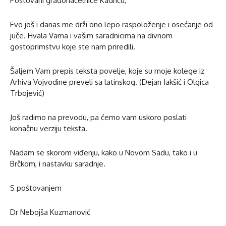
Poštovani gradonačelniče Kadriću,
Evo još i danas me drži ono lepo raspoloženje i osećanje od
juče. Hvala Vama i vašim saradnicima na divnom
gostoprimstvu koje ste nam priredili.
Šaljem Vam prepis teksta povelje, koje su moje kolege iz
Arhiva Vojvodine preveli sa latinskog. (Dejan Jakšić i Olgica
Trbojević)
Još radimo na prevodu, pa ćemo vam uskoro poslati
konačnu verziju teksta.
Nadam se skorom viđenju, kako u Novom Sadu, tako i u
Brčkom, i nastavku saradnje.
S poštovanjem
Dr Nebojša Kuzmanović