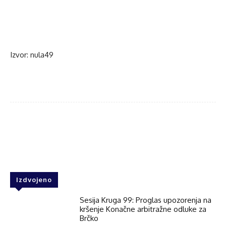
Izvor: nula49
Facebook
Twitter
WhatsApp
Izdvojeno
Sesija Kruga 99: Proglas upozorenja na
kršenje Konačne arbitražne odluke za
Brčko