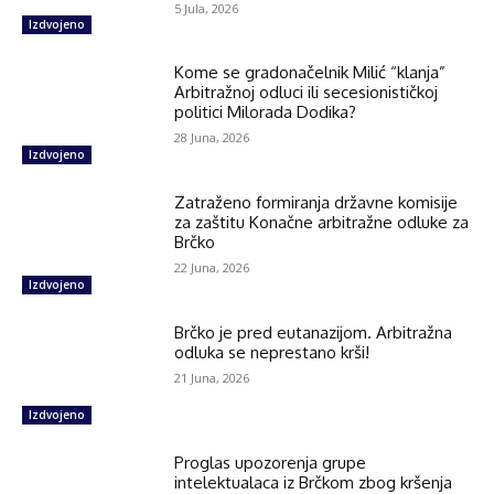
5 Jula, 2026
Izdvojeno
Kome se gradonačelnik Milić “klanja”
Arbitražnoj odluci ili secesionističkoj
politici Milorada Dodika?
28 Juna, 2026
Izdvojeno
Zatraženo formiranja državne komisije
za zaštitu Konačne arbitražne odluke za
Brčko
22 Juna, 2026
Izdvojeno
Brčko je pred eutanazijom. Arbitražna
odluka se neprestano krši!
21 Juna, 2026
Izdvojeno
Proglas upozorenja grupe
intelektualaca iz Brčkom zbog kršenja