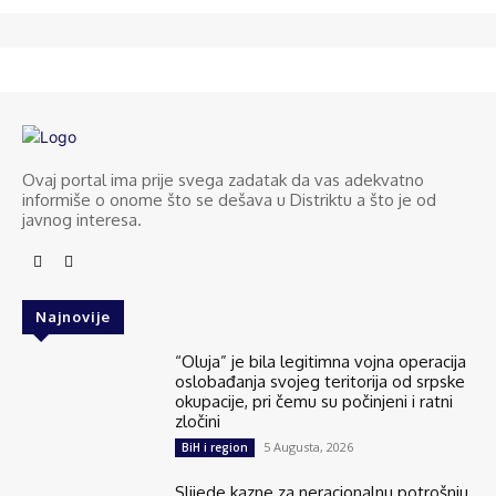
Ovaj portal ima prije svega zadatak da vas adekvatno
informiše o onome što se dešava u Distriktu a što je od
javnog interesa.
Najnovije
“Oluja” je bila legitimna vojna operacija
oslobađanja svojeg teritorija od srpske
okupacije, pri čemu su počinjeni i ratni
zločini
5 Augusta, 2026
BiH i region
Slijede kazne za neracionalnu potrošnju