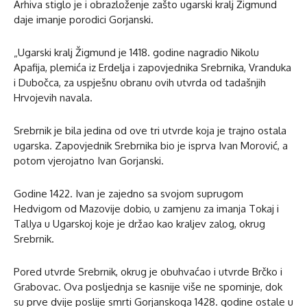
Arhiva stiglo je i obrazloženje zašto ugarski kralj Žigmund
daje imanje porodici Gorjanski.
„Ugarski kralj Žigmund je 1418. godine nagradio Nikolu
Apafija, plemića iz Erdelja i zapovjednika Srebrnika, Vranduka
i Dubočca, za uspješnu obranu ovih utvrda od tadašnjih
Hrvojevih navala.
Srebrnik je bila jedina od ove tri utvrde koja je trajno ostala
ugarska. Zapovjednik Srebrnika bio je isprva Ivan Morović, a
potom vjerojatno Ivan Gorjanski.
Godine 1422. Ivan je zajedno sa svojom suprugom
Hedvigom od Mazovije dobio, u zamjenu za imanja Tokaj i
TalIya u Ugarskoj koje je držao kao kraljev zalog, okrug
Srebrnik.
Pored utvrde Srebrnik, okrug je obuhvaćao i utvrde Brčko i
Grabovac. Ova posljednja se kasnije više ne spominje, dok
su prve dvije poslije smrti Gorjanskoga 1428. godine ostale u