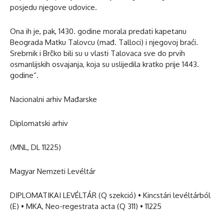
posjedu njegove udovice.
Ona ih je, pak, 1430. godine morala predati kapetanu
Beograda Matku Talovcu (mađ. Talloci) i njegovoj braći.
Srebrnik i Brčko bili su u vlasti Talovaca sve do prvih
osmanlijskih osvajanja, koja su uslijedila kratko prije 1443.
godine“.
Nacionalni arhiv Mađarske
Diplomatski arhiv
(MNL, DL 11225)
Magyar Nemzeti Levéltár
DIPLOMATIKAI LEVÉLTÁR (Q szekció) • Kincstári levéltárból
(E) • MKA, Neo-regestrata acta (Q 311) • 11225