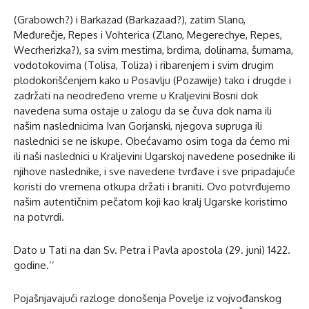
(Grabowch?) i Barkazad (Barkazaad?), zatim Slano,
Međurečje, Repes i Vohterica (Zlano, Megerechye, Repes,
Wecrherizka?), sa svim mestima, brdima, dolinama, šumama,
vodotokovima (Tolisa, Toliza) i ribarenjem i svim drugim
plodokorišćenjem kako u Posavlju (Pozawije) tako i drugde i
zadržati na neodređeno vreme u Kraljevini Bosni dok
navedena suma ostaje u zalogu da se čuva dok nama ili
našim naslednicima Ivan Gorjanski, njegova supruga ili
naslednici se ne iskupe. Obećavamo osim toga da ćemo mi
ili naši naslednici u Kraljevini Ugarskoj navedene posednike ili
njihove naslednike, i sve navedene tvrđave i sve pripadajuće
koristi do vremena otkupa držati i braniti. Ovo potvrđujemo
našim autentičnim pečatom koji kao kralj Ugarske koristimo
na potvrdi.
Dato u Tati na dan Sv. Petra i Pavla apostola (29. juni) 1422.
godine.’’
Pojašnjavajući razloge donošenja Povelje iz vojvođanskog