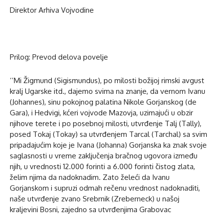
Direktor Arhiva Vojvodine
Prilog: Prevod delova povelje
‘’Mi Žigmund (Sigismundus), po milosti božijoj rimski avgust
kralj Ugarske itd., dajemo svima na znanje, da vernom Ivanu
(Johannes), sinu pokojnog palatina Nikole Gorjanskog (de
Gara), i Hedvigi, kćeri vojvode Mazovja, uzimajući u obzir
njihove terete i po posebnoj milosti, utvrđenje Talj (Tally),
posed Tokaj (Tokay) sa utvrđenjem Tarcal (Tarchal) sa svim
pripadajućim koje je Ivana (Johanna) Gorjanska ka znak svoje
saglasnosti u vreme zaključenja bračnog ugovora između
njih, u vrednosti 12.000 forinti a 6.000 forinti čistog zlata,
želim njima da nadoknadim. Zato želeći da Ivanu
Gorjanskom i supruzi odmah rečenu vrednost nadoknaditi,
naše utvrđenje zvano Srebrnik (Zreberneck) u našoj
kraljevini Bosni, zajedno sa utvrđenjima Grabovac