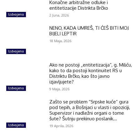
Konačne arbitražne odluke i
entitetizacije Distrikta Brčko
Izdvojeno
2 Juna, 2026
NENO, KADA UMREŠ, TI ĆEŠ BITI MOJ
BIJELI LEPTIR
18 Maja, 2026
Izdvojeno
Ako ne postoji „entitetizacija“, g. Miliću,
kako to da postoji kontinuitet RS u
Distriktu Brčko, kao što javno
izjavljujete?
Izdvojeno
9 Maja, 2026
Zašto se problem “Srpske kuće” gura
pod tepih, a Bošnjaci u vlasti i opoziciji,
Supervizor i nadležni organi o tome
šute? Šutnju prekinuo poslanik...
Izdvojeno
19 Aprila, 2026