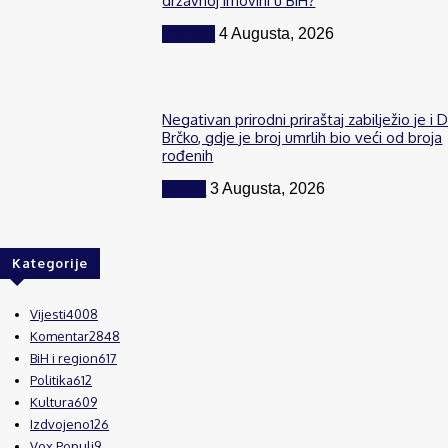
državnoj imovini u BiH?
Politika
4 Augusta, 2026
Negativan prirodni priraštaj zabilježio je i D
Brčko, gdje je broj umrlih bio veći od broja
rođenih
Vijesti
3 Augusta, 2026
Kategorije
Vijesti
4008
Komentar
2848
BiH i region
617
Politika
612
Kultura
609
Izdvojeno
126
Vox Populi
9