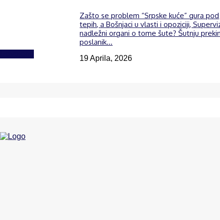
Zašto se problem “Srpske kuće” gura pod
tepih, a Bošnjaci u vlasti i opoziciji, Supervi
nadležni organi o tome šute? Šutnju preki
poslanik...
Izdvojeno
19 Aprila, 2026