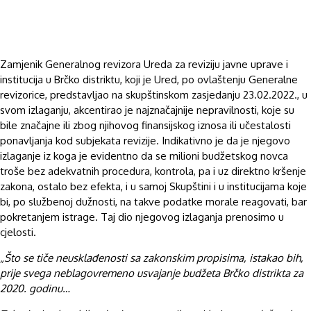
Zamjenik Generalnog revizora Ureda za reviziju javne uprave i
institucija u Brčko distriktu, koji je Ured, po ovlaštenju Generalne
revizorice, predstavljao na skupštinskom zasjedanju 23.02.2022., u
svom izlaganju, akcentirao je najznačajnije nepravilnosti, koje su
bile značajne ili zbog njihovog finansijskog iznosa ili učestalosti
ponavljanja kod subjekata revizije. Indikativno je da je njegovo
izlaganje iz koga je evidentno da se milioni budžetskog novca
troše bez adekvatnih procedura, kontrola, pa i uz direktno kršenje
zakona, ostalo bez efekta, i u samoj Skupštini i u institucijama koje
bi, po službenoj dužnosti, na takve podatke morale reagovati, bar
pokretanjem istrage. Taj dio njegovog izlaganja prenosimo u
cjelosti.
„Što se tiče neusklađenosti sa zakonskim propisima, istakao bih,
prije svega neblagovremeno usvajanje budžeta Brčko distrikta za
2020. godinu…