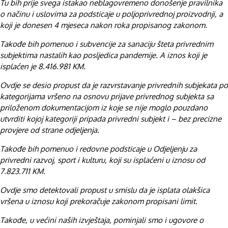
Tu bih prije svega istakao neblagovremeno donošenje pravilnika
o načinu i uslovima za podsticaje u poljoprivrednoj proizvodnji, a
koji je donesen 4 mjeseca nakon roka propisanog zakonom.
Takođe bih pomenuo i subvencije za sanaciju šteta privrednim
subjektima nastalih kao posljedica pandemije. A iznos koji je
isplaćen je 8.416.981 KM.
Ovdje se desio propust da je razvrstavanje privrednih subjekata po
kategorijama vršeno na osnovu prijave privrednog subjekta sa
priloženom dokumentacijom iz koje se nije moglo pouzdano
utvrditi kojoj kategoriji pripada privredni subjekt i – bez precizne
provjere od strane odjeljenja.
Takođe bih pomenuo i redovne podsticaje u Odjeljenju za
privredni razvoj, sport i kulturu, koji su isplaćeni u iznosu od
7.823.711 KM.
Ovdje smo detektovali propust u smislu da je isplata olakšica
vršena u iznosu koji prekoračuje zakonom propisani limit.
Takođe, u većini naših izvještaja, pominjali smo i ugovore o