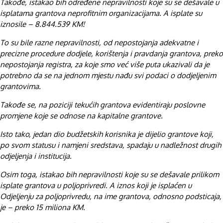
Takođe, istakao bih određene nepravilnosti koje su se dešavale u
isplatama grantova neprofitnim organizacijama. A isplate su
iznosile – 8.844.539 KM!
To su bile razne nepravilnosti, od nepostojanja adekvatne i
precizne procedure dodjele, korištenja i pravdanja grantova, preko
nepostojanja registra, za koje smo već više puta ukazivali da je
potrebno da se na jednom mjestu nađu svi podaci o dodjeljenim
grantovima.
Takođe se, na poziciji tekućih grantova evidentiraju poslovne
promjene koje se odnose na kapitalne grantove.
Isto tako, jedan dio budžetskih korisnika je dijelio grantove koji,
po svom statusu i namjeni sredstava, spadaju u nadležnost drugih
odjeljenja i institucija.
Osim toga, istakao bih nepravilnosti koje su se dešavale prilikom
isplate grantova u poljoprivredi. A iznos koji je isplaćen u
Odjeljenju za poljoprivredu, na ime grantova, odnosno podsticaja,
je – preko 15 miliona KM.