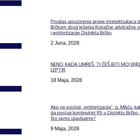
Izdvojeno
Proglas upozorenja grupe intelektualaca i
Brčkom zbog kršenja Konačne arbitražne 
i entitetizacije Distrikta Brčko
2 Juna, 2026
Izdvojeno
NENO, KADA UMREŠ, TI ĆEŠ BITI MOJ BIJE
LEPTIR
18 Maja, 2026
Izdvojeno
Ako ne postoji „entitetizacija“, g. Miliću, k
da postoji kontinuitet RS u Distriktu Brčko,
što javno izjavljujete?
9 Maja, 2026
Izdvojeno