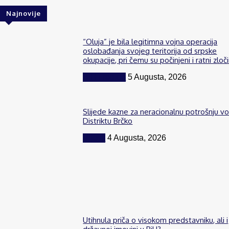
Najnovije
“Oluja” je bila legitimna vojna operacija
oslobađanja svojeg teritorija od srpske
okupacije, pri čemu su počinjeni i ratni zloči
BiH i region
5 Augusta, 2026
Slijede kazne za neracionalnu potrošnju v
Distriktu Brčko
Vijesti
4 Augusta, 2026
Utihnula priča o visokom predstavniku, ali i