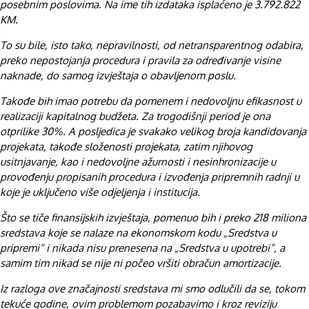
posebnim poslovima. Na ime tih izdataka isplaćeno je 3.792.822
KM.
To su bile, isto tako, nepravilnosti, od netransparentnog odabira,
preko nepostojanja procedura i pravila za određivanje visine
naknade, do samog izvještaja o obavljenom poslu.
Takođe bih imao potrebu da pomenem i nedovoljnu efikasnost u
realizaciji kapitalnog budžeta. Za trogodišnji period je ona
otprilike 30%. A posljedica je svakako velikog broja kandidovanja
projekata, takođe složenosti projekata, zatim njihovog
usitnjavanje, kao i nedovoljne ažurnosti i nesinhronizacije u
provođenju propisanih procedura i izvođenja pripremnih radnji u
koje je uključeno više odjeljenja i institucija.
Što se tiče finansijskih izvještaja, pomenuo bih i preko 218 miliona
sredstava koje se nalaze na ekonomskom kodu „Sredstva u
pripremi“ i nikada nisu prenesena na „Sredstva u upotrebi“, a
samim tim nikad se nije ni počeo vršiti obračun amortizacije.
Iz razloga ove značajnosti sredstava mi smo odlučili da se, tokom
tekuće godine, ovim problemom pozabavimo i kroz reviziju