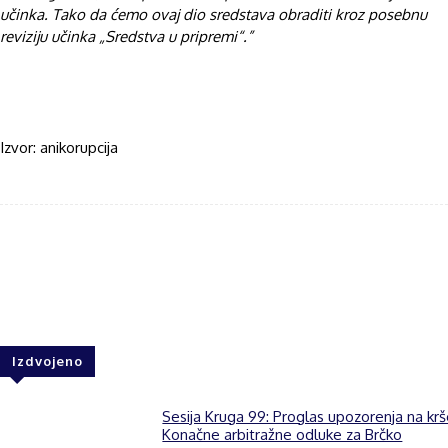
učinka. Tako da ćemo ovaj dio sredstava obraditi kroz posebnu
reviziju učinka „Sredstva u pripremi“.”
Izvor: anikorupcija
Facebook
Twitter
WhatsApp
Izdvojeno
Sesija Kruga 99: Proglas upozorenja na kr
Konačne arbitražne odluke za Brčko