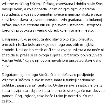
vrijeme etničkog čišćenja Brčkog, osveštana i dobila naziv Sveti
Vasilije Veliki, a koja pripada i onim drugim čijim je parama
sagrađena, a koji sa pomenutim svecem nemaju nikakve veze,
slavi krsna slava u javnom prostoru svih građana, u sekularnoj
državi, kakva bi trebala biti BiH po svom ustavnom ustrojstvu.
Ujedno i provokacija i vjerski obred, kojem tu nije mjesto.
U najmanju ruku je degutantno slaviti bilo šta u prisustvu
umirućih i teško bolesnih koje ne mogu posjetiti ni najbliži
srodnici. Neki od bolesnih otići će sa ovoga svijeta a da neće ni
znati da su preselili sa ovoga svijeta u brčanskoj bolnici „Sveti
Vasilije Veliki“ koja u njihovom nevoljnom prisustvu slavi krsnu
slavu.
Degutantno je mnogo štošta što se dešava u posljednje
vrijeme u Brčkom, a sve iz inata, inata u funkciji nacionalne
politike „zapišavanja“ teritorija. Ovdje se živi iz inata, vjeruje iz
inata, navija i naroduje iz inata i nema te sile koja će nas dozvati
pameti. Bog, izgleda, tako hoće i tako je odredio. Ko zna
zašto…