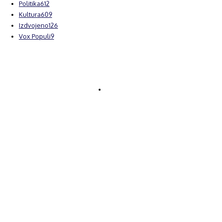
Politika
612
Kultura
609
Izdvojeno
126
Vox Populi
9
© Brčanski forum.
Impresum