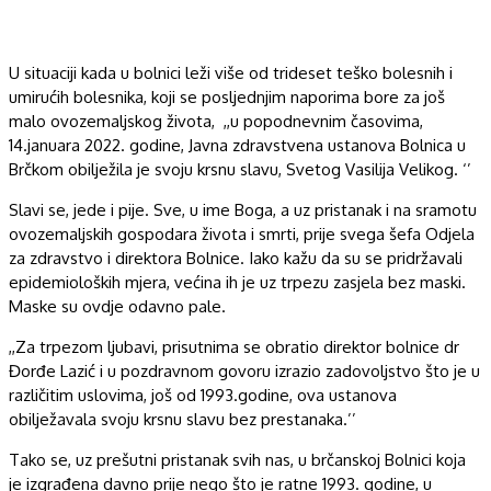
U situaciji kada u bolnici leži više od trideset teško bolesnih i
umirućih bolesnika, koji se posljednjim naporima bore za još
malo ovozemaljskog života, ,,u popodnevnim časovima,
14.januara 2022. godine, Javna zdravstvena ustanova Bolnica u
Brčkom obilježila je svoju krsnu slavu, Svetog Vasilija Velikog. ‘’
Slavi se, jede i pije. Sve, u ime Boga, a uz pristanak i na sramotu
ovozemaljskih gospodara života i smrti, prije svega šefa Odjela
za zdravstvo i direktora Bolnice. Iako kažu da su se pridržavali
epidemioloških mjera, većina ih je uz trpezu zasjela bez maski.
Maske su ovdje odavno pale.
,,Za trpezom ljubavi, prisutnima se obratio direktor bolnice dr
Đorđe Lazić i u pozdravnom govoru izrazio zadovoljstvo što je u
različitim uslovima, još od 1993.godine, ova ustanova
obilježavala svoju krsnu slavu bez prestanaka.’’
Tako se, uz prešutni pristanak svih nas, u brčanskoj Bolnici koja
je izgrađena davno prije nego što je ratne 1993. godine, u