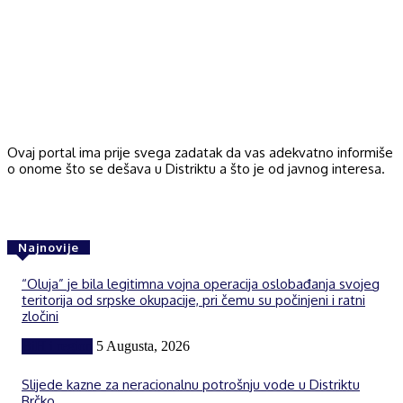
Ovaj portal ima prije svega zadatak da vas adekvatno informiše
o onome što se dešava u Distriktu a što je od javnog interesa.
Najnovije
“Oluja” je bila legitimna vojna operacija oslobađanja svojeg
teritorija od srpske okupacije, pri čemu su počinjeni i ratni
zločini
BiH i region
5 Augusta, 2026
Slijede kazne za neracionalnu potrošnju vode u Distriktu
Brčko