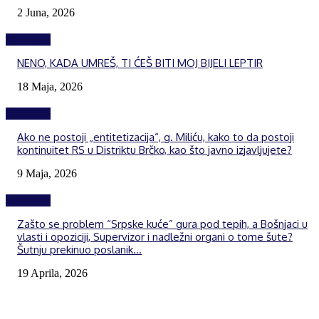
2 Juna, 2026
Izdvojeno
NENO, KADA UMREŠ, TI ĆEŠ BITI MOJ BIJELI LEPTIR
18 Maja, 2026
Izdvojeno
Ako ne postoji „entitetizacija“, g. Miliću, kako to da postoji
kontinuitet RS u Distriktu Brčko, kao što javno izjavljujete?
9 Maja, 2026
Izdvojeno
Zašto se problem “Srpske kuće” gura pod tepih, a Bošnjaci u
vlasti i opoziciji, Supervizor i nadležni organi o tome šute?
Šutnju prekinuo poslanik...
19 Aprila, 2026