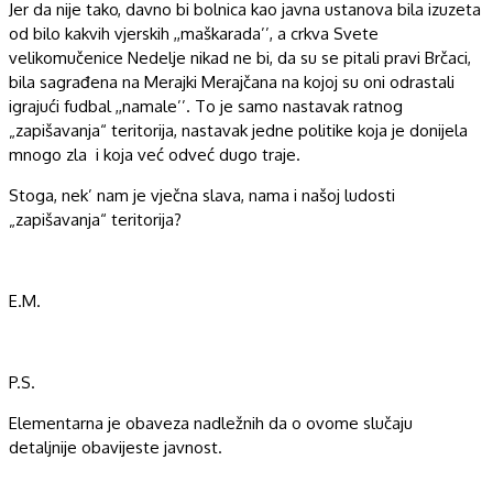
Jer da nije tako, davno bi bolnica kao javna ustanova bila izuzeta
od bilo kakvih vjerskih ,,maškarada’’, a crkva Svete
velikomučenice Nedelje nikad ne bi, da su se pitali pravi Brčaci,
bila sagrađena na Merajki Merajčana na kojoj su oni odrastali
igrajući fudbal ,,namale’’. To je samo nastavak ratnog
„zapišavanja“ teritorija, nastavak jedne politike koja je donijela
mnogo zla i koja već odveć dugo traje.
Stoga, nek’ nam je vječna slava, nama i našoj ludosti
„zapišavanja“ teritorija?
E.M.
P.S.
Elementarna je obaveza nadležnih da o ovome slučaju
detaljnije obavijeste javnost.