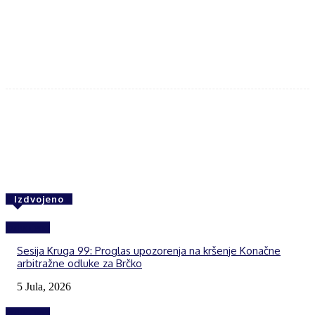
Facebook
Twitter
WhatsApp
Izdvojeno
Izdvojeno
Sesija Kruga 99: Proglas upozorenja na kršenje Konačne
arbitražne odluke za Brčko
5 Jula, 2026
Izdvojeno