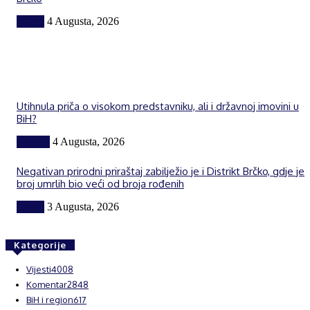
Vijesti
4 Augusta, 2026
Utihnula priča o visokom predstavniku, ali i državnoj imovini u
BiH?
Politika
4 Augusta, 2026
Negativan prirodni priraštaj zabilježio je i Distrikt Brčko, gdje je
broj umrlih bio veći od broja rođenih
Vijesti
3 Augusta, 2026
Kategorije
Vijesti
4008
Komentar
2848
BiH i region
617