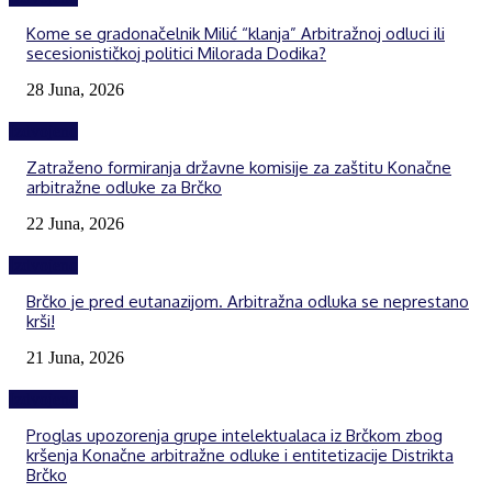
Kome se gradonačelnik Milić “klanja” Arbitražnoj odluci ili
secesionističkoj politici Milorada Dodika?
28 Juna, 2026
Izdvojeno
Zatraženo formiranja državne komisije za zaštitu Konačne
arbitražne odluke za Brčko
22 Juna, 2026
Izdvojeno
Brčko je pred eutanazijom. Arbitražna odluka se neprestano
krši!
21 Juna, 2026
Izdvojeno
Proglas upozorenja grupe intelektualaca iz Brčkom zbog
kršenja Konačne arbitražne odluke i entitetizacije Distrikta
Brčko