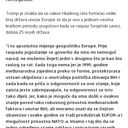
Tromp je istakla da se nakon Hladnog rata formirao veliki
broj država unutar Evrope te da je ona u jednom veoma
kratkom periodu, pogotovo kada se raspao Sovjetski savez,
dobila 25 novih država.
“I to apsolutno mijenja geopolitiku Evrope. Prije
raspada Jugoslavije se govorilo da smo mi nemoguć
narod, ne možemo živjeti jedni s drugima što je kao bio
razlog za rat. Sada toga nema jer je 1995. godine
međunarodna zajednica preko te forme, protektorata
ustvari uključena i u unutrašnja politička zbivanja BiH i
sada kada se priča o odgovornosti za ovo stanje, koje
zaista jeste zabrinjavajuće, ta odgovornost se isto
tako dijeli. Jer, kako je moguće da smo došli u ovakvo
stanje pored tako robusnog prisustva međunarodnih
faktora i unutar BiH, ali moramo znati da se Dejton
obavezao i svake godine se traži produžetak EUFOR-a i
mogućnost prisustva NATO-a. Imamo i taj dio da se
jedno određeno stanje održava i prisustvom stranih