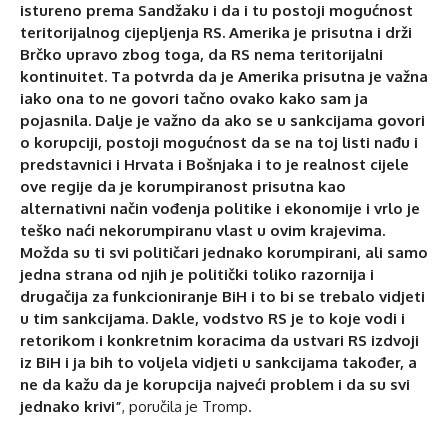
istureno prema Sandžaku i da i tu postoji mogućnost
teritorijalnog cijepljenja RS. Amerika je prisutna i drži
Brčko upravo zbog toga, da RS nema teritorijalni
kontinuitet. Ta potvrda da je Amerika prisutna je važna
iako ona to ne govori tačno ovako kako sam ja
pojasnila. Dalje je važno da ako se u sankcijama govori
o korupciji, postoji mogućnost da se na toj listi nađu i
predstavnici i Hrvata i Bošnjaka i to je realnost cijele
ove regije da je korumpiranost prisutna kao
alternativni način vođenja politike i ekonomije i vrlo je
teško naći nekorumpiranu vlast u ovim krajevima.
Možda su ti svi političari jednako korumpirani, ali samo
jedna strana od njih je politički toliko razornija i
drugačija za funkcioniranje BiH i to bi se trebalo vidjeti
u tim sankcijama. Dakle, vodstvo RS je to koje vodi i
retorikom i konkretnim koracima da ustvari RS izdvoji
iz BiH i ja bih to voljela vidjeti u sankcijama također, a
ne da kažu da je korupcija najveći problem i da su svi
jednako krivi”
, poručila je Tromp.