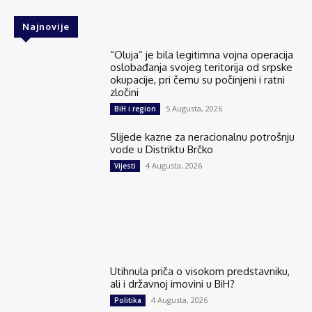
Najnovije
“Oluja” je bila legitimna vojna operacija
oslobađanja svojeg teritorija od srpske
okupacije, pri čemu su počinjeni i ratni
zločini
5 Augusta, 2026
BiH i region
Slijede kazne za neracionalnu potrošnju
vode u Distriktu Brčko
4 Augusta, 2026
Vijesti
Utihnula priča o visokom predstavniku,
ali i državnoj imovini u BiH?
4 Augusta, 2026
Politika