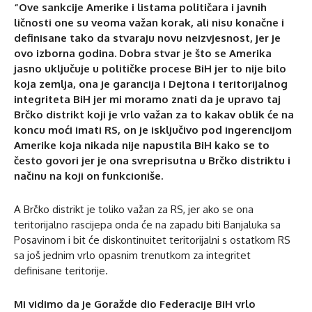
“Ove sankcije Amerike i listama političara i javnih
ličnosti one su veoma važan korak, ali nisu konačne i
definisane tako da stvaraju novu neizvjesnost, jer je
ovo izborna godina. Dobra stvar je što se Amerika
jasno uključuje u političke procese BiH jer to nije bilo
koja zemlja, ona je garancija i Dejtona i teritorijalnog
integriteta BiH jer mi moramo znati da je upravo taj
Brčko distrikt koji je vrlo važan za to kakav oblik će na
koncu moći imati RS, on je isključivo pod ingerencijom
Amerike koja nikada nije napustila BiH kako se to
često govori jer je ona svreprisutna u Brčko distriktu i
načinu na koji on funkcioniše.
A Brčko distrikt je toliko važan za RS, jer ako se ona
teritorijalno rascijepa onda će na zapadu biti Banjaluka sa
Posavinom i bit će diskontinuitet teritorijalni s ostatkom RS
sa još jednim vrlo opasnim trenutkom za integritet
definisane teritorije.
Mi vidimo da je Goražde dio Federacije BiH vrlo