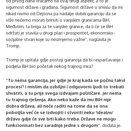
od prvog dana vraćamo na ovaj drugi aspekt, a to je
sigurnost države i građana. Sigurnost države u smislu da mi
nikad nismo od Dejtona pa nadalje dobili garanciju da se
više nećemo morati brinuti o vanjskim granicama BiH.
Međutim, ta briga za te vanjske granice, da li će se BiH
održati je stavila u drugi plan i prosperitet, ekonomsko-
socijalne stvari koje su neizmjerno važne”, naglasila je
Tromp.
Tromp je upitala gdje postoji garancija da bi rasparčavanje i
podjela BiH bio početak nekog trajnog mira?
“Tu nema garancija, jer gdje je kraj kada se počnu takvi
procesi? I mislim da ozbiljni i odgovorni ljudi to trebali
shvatiti, a tu prije svega izdvajam političare. Jer nema
tu trajnog rješenja. Ako neko kaže da mu BiH nije
dobra država, ali neće raditi na tome da se ona
poboljša već će se izdvojiti i stvoriti neku ‘idealnu’
državu gdje će sve biti kako treba. Države ne mogu
funkcionisati bez saradnje jedne s drugom”
, dodala je.