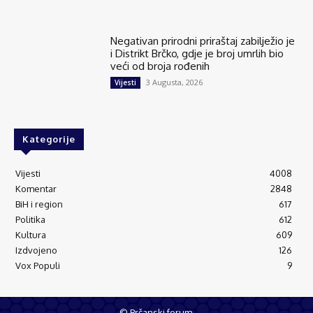
Negativan prirodni priraštaj zabilježio je
i Distrikt Brčko, gdje je broj umrlih bio
veći od broja rođenih
3 Augusta, 2026
Vijesti
Kategorije
Vijesti
4008
Komentar
2848
BiH i region
617
Politika
612
Kultura
609
Izdvojeno
126
Vox Populi
9
© Brčanski forum.