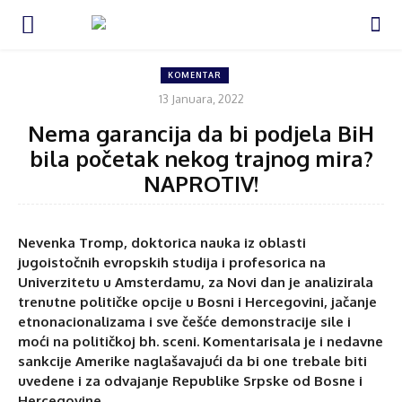
KOMENTAR
13 Januara, 2022
Nema garancija da bi podjela BiH
bila početak nekog trajnog mira?
NAPROTIV!
Nevenka Tromp, doktorica nauka iz oblasti
jugoistočnih evropskih studija i profesorica na
Univerzitetu u Amsterdamu, za Novi dan je analizirala
trenutne političke opcije u Bosni i Hercegovini, jačanje
etnonacionalizama i sve češće demonstracije sile i
moći na političkoj bh. sceni. Komentarisala je i nedavne
sankcije Amerike naglašavajući da bi one trebale biti
uvedene i za odvajanje Republike Srpske od Bosne i
Hercegovine.