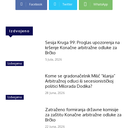
Facebook
Twitter
WhatsApp
Izdvojeno
Sesija Kruga 99: Proglas upozorenja na
kršenje Konačne arbitražne odluke za
Brčko
5 Jula, 2026
Izdvojeno
Kome se gradonačelnik Milić “klanja”
Arbitražnoj odluci ili secesionističkoj
politici Milorada Dodika?
28 Juna, 2026
Izdvojeno
Zatraženo formiranja državne komisije
za zaštitu Konačne arbitražne odluke za
Brčko
22 Juna, 2026