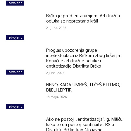
Izdvojeno
Brčko je pred eutanazijom. Arbitražna
odluka se neprestano krši!
21 Juna, 2026
Izdvojeno
Proglas upozorenja grupe
intelektualaca iz Brčkom zbog kršenja
Konačne arbitražne odluke i
entitetizacije Distrikta Brčko
Izdvojeno
2 Juna, 2026
NENO, KADA UMREŠ, TI ĆEŠ BITI MOJ
BIJELI LEPTIR
18 Maja, 2026
Izdvojeno
Ako ne postoji „entitetizacija“, g. Miliću,
kako to da postoji kontinuitet RS u
Distriktu Brčko, kao što javno