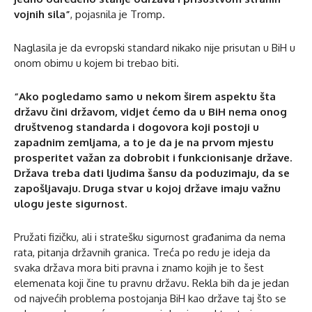
vojnih sila”
, pojasnila je Tromp.
Naglasila je da evropski standard nikako nije prisutan u BiH u
onom obimu u kojem bi trebao biti.
“Ako pogledamo samo u nekom širem aspektu šta
državu čini državom, vidjet ćemo da u BiH nema onog
društvenog standarda i dogovora koji postoji u
zapadnim zemljama, a to je da je na prvom mjestu
prosperitet važan za dobrobit i funkcionisanje države.
Država treba dati ljudima šansu da poduzimaju, da se
zapošljavaju. Druga stvar u kojoj države imaju važnu
ulogu jeste sigurnost.
Pružati fizičku, ali i stratešku sigurnost građanima da nema
rata, pitanja državnih granica. Treća po redu je ideja da
svaka država mora biti pravna i znamo kojih je to šest
elemenata koji čine tu pravnu državu. Rekla bih da je jedan
od najvećih problema postojanja BiH kao države taj što se