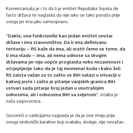
Komentarisala je i to da li je entitet Republika Srpska de
facto država te naglasila da nije iako se tako ponaša prije
svega jer ima jaku samoupravu.
“Dakle, ona funkcioniše kao jedan entitet unutar
države i ima stanovništvo. Da li ima definisanu
teritoriju – RS kaže da ima, ali vratit ćemo se tome, da
li ima vladu – ima, ali nema odnose sa drugim
državama jer nije uopće proglasila neku nezavisnost i
otcjepljenje tako da je taj momenat kuda i kako želi
RS zaista važan za to zašto se BiH nalazi u situaciji u
kakvoj jeste i zašto je pitanje vanjskih granica BiH
ustvari sada pitanje broj jedan u unutrašnjim
odnosima, ali i odnosima BiH sa svijetom”
, istakla je
naša sagovornica.
Govoreći o sankcijama naglasila je da je one imaju prije
svega simbolički karakter koji svakako, dodaje, nije nevažan.