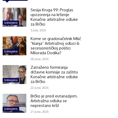
Sesija Kruga 99: Proglas
upozorenja na kršenje
Konačne arbitražne odluke
Izdvojeno
za Brčko
5 Jula, 2026
Kome se gradonačelnik Milić
“klanja” Arbitražnoj odluci ili
secesionističkoj politici
Izdvojeno
Milorada Dodika?
28 Juna, 2026
Zatraženo formiranja
državne komisije za zaštitu
Konačne arbitražne odluke
Izdvojeno
za Brčko
22 Juna, 2026
Brčko je pred eutanazijom.
Arbitražna odluka se
neprestano krši!
Izdvojeno
21 Juna, 2026