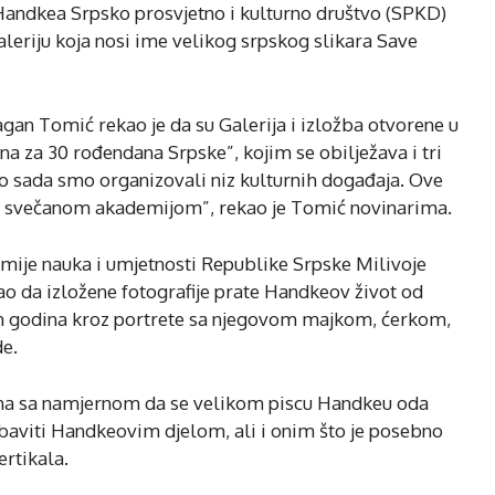
Handkea Srpsko prosvjetno i kulturno društvo (SPKD)
aleriju koja nosi ime velikog srpskog slikara Save
an Tomić rekao je da su Galerija i izložba otvorene u
na za 30 rođendana Srpske”, kojim se obilježava i tri
o sada smo organizovali niz kulturnih događaja. Ove
ara svečanom akademijom”, rekao je Tomić novinarima.
emije nauka i umjetnosti Republike Srpske Milivoje
ao da izložene fotografije prate Handkeov život od
h godina kroz portrete sa njegovom majkom, ćerkom,
de.
rana sa namjernom da se velikom piscu Handkeu oda
o baviti Handkeovim djelom, ali i onim što je posebno
ertikala.