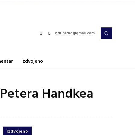
bdf.brcko@gmail.com
entar
Izdvojeno
a Petera Handkea
Izdvojeno