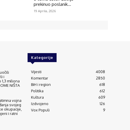
prekinuo poslanik...
19 Aprila, 2026
Kategorije
Vijesti
4008
uočili
i i
Komentar
2850
 1,3 miliona
BiH i region
618
IKOME NIŠTA
Politika
612
Kultura
609
gitimna vojna
Izdvojeno
126
đanja svojeg
ke okupacije,
Vox Populi
9
eni i ratni