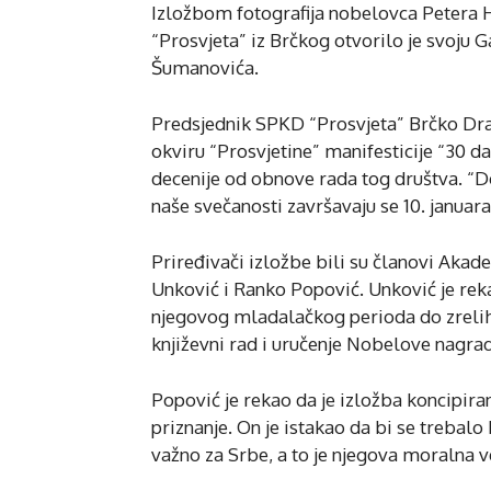
Izložbom fotografija nobelovca Petera 
“Prosvjeta” iz Brčkog otvorilo je svoju G
Šumanovića.
Predsjednik SPKD “Prosvjeta” Brčko Drag
okviru “Prosvjetine” manifesticije “30 da
decenije od obnove rada tog društva. “D
naše svečanosti završavaju se 10. janu
Priređivači izložbe bili su članovi Akad
Unković i Ranko Popović. Unković je rek
njegovog mladalačkog perioda do zreli
književni rad i uručenje Nobelove nagra
Popović je rekao da je izložba koncipi
priznanje. On je istakao da bi se trebal
važno za Srbe, a to je njegova moralna v