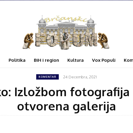
i
Politika
BiH i region
Kultura
Vox Populi
Kom
24 Decembra, 2021
KOMENTAR
ko: Izložbom fotografij
otvorena galerija