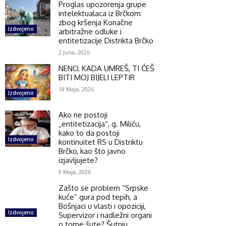
Proglas upozorenja grupe
intelektualaca iz Brčkom
zbog kršenja Konačne
Izdvojeno
arbitražne odluke i
entitetizacije Distrikta Brčko
2 Juna, 2026
NENO, KADA UMREŠ, TI ĆEŠ
BITI MOJ BIJELI LEPTIR
18 Maja, 2026
Izdvojeno
Ako ne postoji
„entitetizacija“, g. Miliću,
kako to da postoji
Izdvojeno
kontinuitet RS u Distriktu
Brčko, kao što javno
izjavljujete?
9 Maja, 2026
Zašto se problem “Srpske
kuće” gura pod tepih, a
Bošnjaci u vlasti i opoziciji,
Izdvojeno
Supervizor i nadležni organi
o tome šute? Šutnju