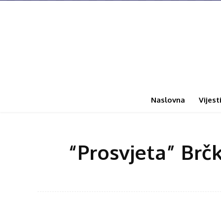
Naslovna
Vijest
“Prosvjeta” Brč