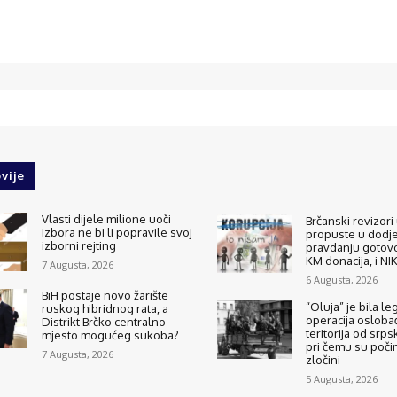
vije
Vlasti dijele milione uoči
Brčanski revizori 
izbora ne bi li popravile svoj
propuste u dodjel
izborni rejting
pravdanju gotovo
KM donacija, i N
7 Augusta, 2026
6 Augusta, 2026
BiH postaje novo žarište
“Oluja” je bila le
ruskog hibridnog rata, a
operacija osloba
Distrikt Brčko centralno
teritorija od srps
mjesto mogućeg sukoba?
pri čemu su počinj
7 Augusta, 2026
zločini
5 Augusta, 2026