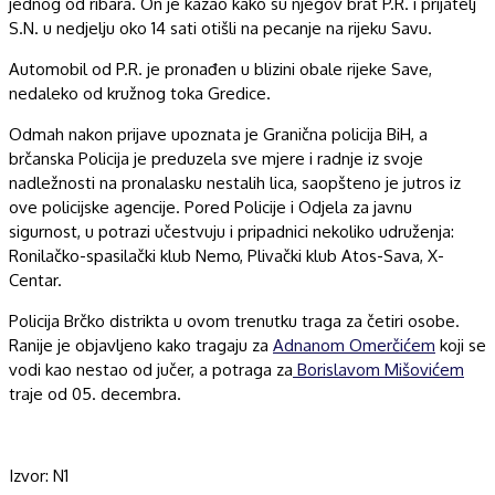
jednog od ribara. On je kazao kako su njegov brat P.R. i prijatelj
S.N. u nedjelju oko 14 sati otišli na pecanje na rijeku Savu.
Automobil od P.R. je pronađen u blizini obale rijeke Save,
nedaleko od kružnog toka Gredice.
Odmah nakon prijave upoznata je Granična policija BiH, a
brčanska Policija je preduzela sve mjere i radnje iz svoje
nadležnosti na pronalasku nestalih lica, saopšteno je jutros iz
ove policijske agencije. Pored Policije i Odjela za javnu
sigurnost, u potrazi učestvuju i pripadnici nekoliko udruženja:
Ronilačko-spasilački klub Nemo, Plivački klub Atos-Sava, X-
Centar.
Policija Brčko distrikta u ovom trenutku traga za četiri osobe.
Ranije je objavljeno kako tragaju za
Adnanom Omerčićem
koji se
vodi kao nestao od jučer, a potraga za
Borislavom Mišovićem
traje od 05. decembra.
Izvor: N1