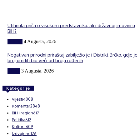
Utihnula priča o visokom predstavniku, ali i državnoj imovini u
BiH?
Politika
4 Augusta, 2026
Negativan prirodni priraštaj zabilježio je i Distrikt Brčko, gdje je
broj umrlih bio veći od broja rođenih
Vijesti
3 Augusta, 2026
Kategorije
Vijesti
4008
Komentar
2848
BiH i region
617
Politika
612
Kultura
609
Izdvojeno
126