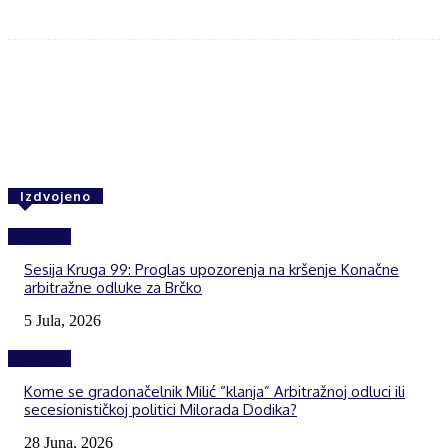
Facebook
Twitter
WhatsApp
Izdvojeno
Izdvojeno
Sesija Kruga 99: Proglas upozorenja na kršenje Konačne
arbitražne odluke za Brčko
5 Jula, 2026
Izdvojeno
Kome se gradonačelnik Milić “klanja” Arbitražnoj odluci ili
secesionističkoj politici Milorada Dodika?
28 Juna, 2026