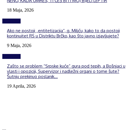
NENO, KADA UMREŠ, TI ĆEŠ BITI MOJ BIJELI LEPTIR
18 Maja, 2026
Izdvojeno
Ako ne postoji „entitetizacija“, g. Miliću, kako to da postoji
kontinuitet RS u Distriktu Brčko, kao što javno izjavljujete?
9 Maja, 2026
Izdvojeno
Zašto se problem “Srpske kuće” gura pod tepih, a Bošnjaci u
vlasti i opoziciji, Supervizor i nadležni organi o tome šute?
Šutnju prekinuo poslanik...
19 Aprila, 2026