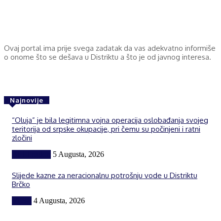
Ovaj portal ima prije svega zadatak da vas adekvatno informiše
o onome što se dešava u Distriktu a što je od javnog interesa.
Najnovije
“Oluja” je bila legitimna vojna operacija oslobađanja svojeg
teritorija od srpske okupacije, pri čemu su počinjeni i ratni
zločini
BiH i region
5 Augusta, 2026
Slijede kazne za neracionalnu potrošnju vode u Distriktu
Brčko
Vijesti
4 Augusta, 2026