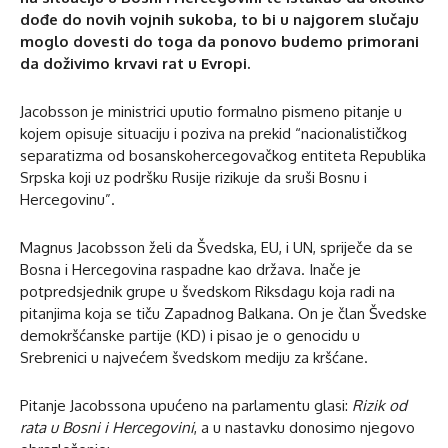
dođe do novih vojnih sukoba, to bi u najgorem slučaju
moglo dovesti do toga da ponovo budemo primorani
da doživimo krvavi rat u Evropi.
Jacobsson je ministrici uputio formalno pismeno pitanje u
kojem opisuje situaciju i poziva na prekid “nacionalističkog
separatizma od bosanskohercegovačkog entiteta Republika
Srpska koji uz podršku Rusije rizikuje da sruši Bosnu i
Hercegovinu”.
Magnus Jacobsson želi da Švedska, EU, i UN, spriječe da se
Bosna i Hercegovina raspadne kao država. Inače je
potpredsjednik grupe u švedskom Riksdagu koja radi na
pitanjima koja se tiču Zapadnog Balkana. On je član Švedske
demokršćanske partije (KD) i pisao je o genocidu u
Srebrenici u najvećem švedskom mediju za kršćane.
Pitanje Jacobssona upućeno na parlamentu glasi:
Rizik od
rata u Bosni i Hercegovini
, a u nastavku donosimo njegovo