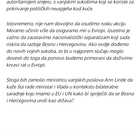
autoritarnijem smjeru, s vanjskim sukobima koji se koriste za
prikrivanje političkih neuspjeha kod kuće.
Istovremeno, nije nam dovoljno da osudimo rusku akciju.
Moramo učiniti više da osiguramo mir u Evropi. Izuzetno je
važno da zaustavimo nacionalistički separatizam koji sada
riskira da razbije Bosnu i Hercegovinu. Ako ovdje dođemo
do novih vojnih sukoba, to bi u najgorem slučaju moglo
dovesti do toga da ponovo budemo primorani da doživimo
krvavi rat u Evropi.
Stoga bih zamolio ministricu vanjskih poslova Ann Linde da
kaže šta rade ministar i Vlada u kontekstu bilateralne
saradnje koju imamo u EU i UN kako bi spriječili da se Bosna
i Hercegovina uruši kao država?