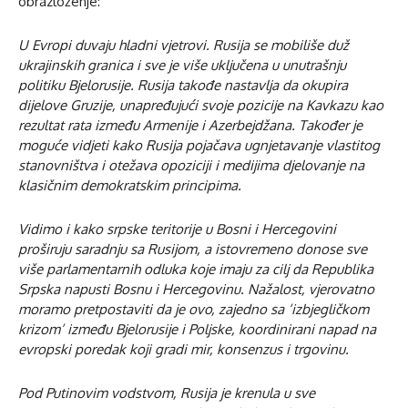
obrazloženje:
U Evropi duvaju hladni vjetrovi. Rusija se mobiliše duž
ukrajinskih granica i sve je više uključena u unutrašnju
politiku Bjelorusije. Rusija takođe nastavlja da okupira
dijelove Gruzije, unapređujući svoje pozicije na Kavkazu kao
rezultat rata između Armenije i Azerbejdžana. Također je
moguće vidjeti kako Rusija pojačava ugnjetavanje vlastitog
stanovništva i otežava opoziciji i medijima djelovanje na
klasičnim demokratskim principima.
Vidimo i kako srpske teritorije u Bosni i Hercegovini
proširuju saradnju sa Rusijom, a istovremeno donose sve
više parlamentarnih odluka koje imaju za cilj da Republika
Srpska napusti Bosnu i Hercegovinu. Nažalost, vjerovatno
moramo pretpostaviti da je ovo, zajedno sa ‘izbjegličkom
krizom’ između Bjelorusije i Poljske, koordinirani napad na
evropski poredak koji gradi mir, konsenzus i trgovinu.
Pod Putinovim vodstvom, Rusija je krenula u sve