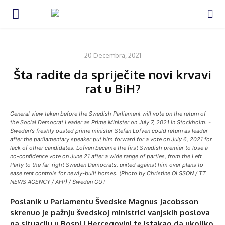
BIH I REGION
20 Decembra, 2021
Šta radite da spriječite novi krvavi
rat u BiH?
General view taken before the Swedish Parliament will vote on the return of
the Social Democrat Leader as Prime Minister on July 7, 2021 in Stockholm. -
Sweden's freshly ousted prime minister Stefan Lofven could return as leader
after the parliamentary speaker put him forward for a vote on July 6, 2021 for
lack of other candidates. Lofven became the first Swedish premier to lose a
no-confidence vote on June 21 after a wide range of parties, from the Left
Party to the far-right Sweden Democrats, united against him over plans to
ease rent controls for newly-built homes. (Photo by Christine OLSSON / TT
NEWS AGENCY / AFP) / Sweden OUT
Poslanik u Parlamentu Švedske Magnus Jacobsson
skrenuo je pažnju švedskoj ministrici vanjskih poslova
na situaciju u Bosni i Hercegovini te istakao da ukoliko