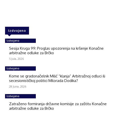
Facebook
Twitter
WhatsApp
Izdvojeno
Izdvojeno
Sesija Kruga 99: Proglas upozorenja na kršenje Konačne
arbitražne odluke za Brčko
5 Jula, 2026
Izdvojeno
Kome se gradonačelnik Milić “klanja” Arbitražnoj odluci ili
secesionističkoj politici Milorada Dodika?
28 Juna, 2026
Izdvojeno
Zatraženo formiranja državne komisije za zaštitu Konačne
arbitražne odluke za Brčko