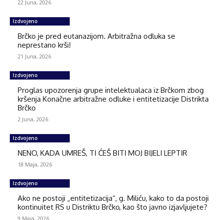
22 Juna, 2026
Izdvojeno
Brčko je pred eutanazijom. Arbitražna odluka se
neprestano krši!
21 Juna, 2026
Izdvojeno
Proglas upozorenja grupe intelektualaca iz Brčkom zbog
kršenja Konačne arbitražne odluke i entitetizacije Distrikta
Brčko
2 Juna, 2026
Izdvojeno
NENO, KADA UMREŠ, TI ĆEŠ BITI MOJ BIJELI LEPTIR
18 Maja, 2026
Izdvojeno
Ako ne postoji „entitetizacija“, g. Miliću, kako to da postoji
kontinuitet RS u Distriktu Brčko, kao što javno izjavljujete?
9 Maja, 2026