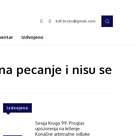
bdf.brcko@gmail.com
entar
Izdvojeno
a pecanje i nisu se
Izdvojeno
Sesija Kruga 99: Proglas
upozorenja na kršenje
Konačne arbitražne odluke