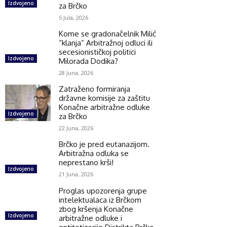
Izdvojeno
za Brčko
5 Jula, 2026
Kome se gradonačelnik Milić
“klanja” Arbitražnoj odluci ili
secesionističkoj politici
Izdvojeno
Milorada Dodika?
28 Juna, 2026
Zatraženo formiranja
državne komisije za zaštitu
Konačne arbitražne odluke
Izdvojeno
za Brčko
22 Juna, 2026
Brčko je pred eutanazijom.
Arbitražna odluka se
neprestano krši!
Izdvojeno
21 Juna, 2026
Proglas upozorenja grupe
intelektualaca iz Brčkom
zbog kršenja Konačne
Izdvojeno
arbitražne odluke i