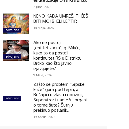
entitetizacije Distrikta Brčko
2 Juna, 2026
NENO, KADA UMREŠ, TI ĆEŠ
BITI MOJ BIJELI LEPTIR
18 Maja, 2026
Izdvojeno
Ako ne postoji
„entitetizacija“, g. Miliću,
kako to da postoji
Izdvojeno
kontinuitet RS u Distriktu
Brčko, kao što javno
izjavljujete?
9 Maja, 2026
Zašto se problem “Srpske
kuće” gura pod tepih, a
Bošnjaci u vlasti i opoziciji,
Izdvojeno
Supervizor i nadležni organi
o tome šute? Šutnju
prekinuo poslanik...
19 Aprila, 2026