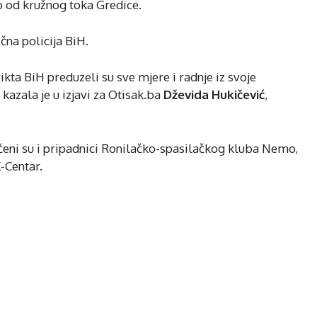
o od kružnog toka Gredice.
čna policija BiH.
rikta BiH preduzeli su sve mjere i radnje iz svoje
 kazala je u izjavi za Otisak.ba
Dževida Hukičević
,
jučeni su i pripadnici Ronilačko-spasilačkog kluba Nemo,
-Centar.