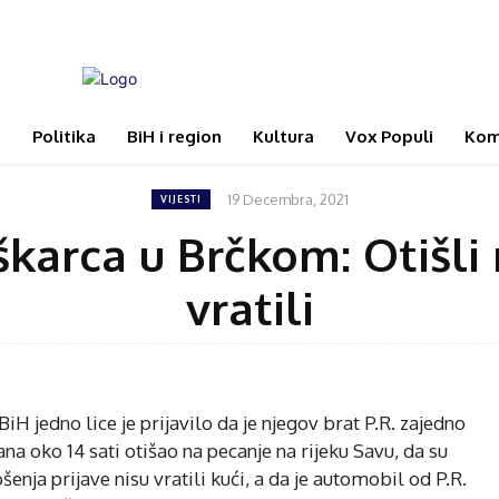
i
Politika
BiH i region
Kultura
Vox Populi
Kom
19 Decembra, 2021
VIJESTI
karca u Brčkom: Otišli n
vratili
a BiH jedno lice je prijavilo da je njegov brat P.R. zajedno
na oko 14 sati otišao na pecanje na rijeku Savu, da su
enja prijave nisu vratili kući, a da je automobil od P.R.