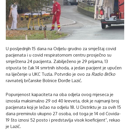
U posljednjih 15 dana na Odjelu grudno za smještaj covid
pacijenata i u covid respiratornom centru prosječno su
smještena 24 pacijenta. Zabilježeno je 29 prijama, 13
otpusta te čak 14 smrtnih ishoda, a jedan pacijent je upućen
na liječenje u UKC Tuzla. Potvrdio je ovo za
Radio Brčko
ravnatelj brčanske Bolnice Đorđe Lazić.
Popunjenost kapaciteta na oba odjela ovog mjeseca je
iznosila maksimalno 29 od 40 kreveta, dok je najmanji broj
pacijenata koji je ležao na odjelu 18. U Distriktu je za ovih 15
dana preminulo ukupno 27 osoba, od toga je 14 od Covida-
19 što iznosi 52 posto i predstavlja visok koeficijent“, rekao
je Lazić.