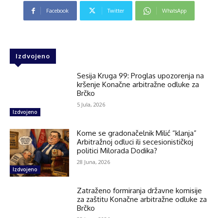
Facebook
Twitter
WhatsApp
Izdvojeno
Sesija Kruga 99: Proglas upozorenja na
kršenje Konačne arbitražne odluke za
Brčko
5 Jula, 2026
Izdvojeno
Kome se gradonačelnik Milić “klanja”
Arbitražnoj odluci ili secesionističkoj
politici Milorada Dodika?
28 Juna, 2026
Izdvojeno
Zatraženo formiranja državne komisije
za zaštitu Konačne arbitražne odluke za
Brčko