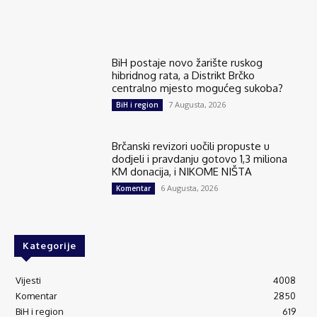
BiH postaje novo žarište ruskog
hibridnog rata, a Distrikt Brčko
centralno mjesto mogućeg sukoba?
7 Augusta, 2026
BiH i region
Brčanski revizori uočili propuste u
dodjeli i pravdanju gotovo 1,3 miliona
KM donacija, i NIKOME NIŠTA
6 Augusta, 2026
Komentar
Kategorije
Vijesti
4008
Komentar
2850
BiH i region
619