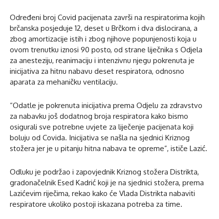
Određeni broj Covid pacijenata završi na respiratorima kojih
brčanska posjeduje 12, deset u Brčkom i dva dislocirana, a
zbog amortizacije istih i zbog njihove popunjenosti koja u
ovom trenutku iznosi 90 posto, od strane liječnika s Odjela
za anesteziju, reanimaciju i intenzivnu njegu pokrenuta je
inicijativa za hitnu nabavu deset respiratora, odnosno
aparata za mehaničku ventilaciju.
“Odatle je pokrenuta inicijativa prema Odjelu za zdravstvo
za nabavku još dodatnog broja respiratora kako bismo
osigurali sve potrebne uvjete za liječenje pacijenata koji
boluju od Covida. Inicijativa se našla na sjednici Kriznog
stožera jer je u pitanju hitna nabava te opreme”, ističe Lazić.
Odluku je podržao i zapovjednik Kriznog stožera Distrikta,
gradonačelnik Esed Kadrić koji je na sjednici stožera, prema
Lazićevim riječima, rekao kako će Vlada Distrikta nabaviti
respiratore ukoliko postoji iskazana potreba za time.