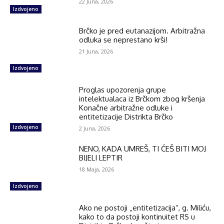
22 Juna, 2026
Izdvojeno
Brčko je pred eutanazijom. Arbitražna
odluka se neprestano krši!
21 Juna, 2026
Izdvojeno
Proglas upozorenja grupe
intelektualaca iz Brčkom zbog kršenja
Konačne arbitražne odluke i
entitetizacije Distrikta Brčko
Izdvojeno
2 Juna, 2026
NENO, KADA UMREŠ, TI ĆEŠ BITI MOJ
BIJELI LEPTIR
18 Maja, 2026
Izdvojeno
Ako ne postoji „entitetizacija“, g. Miliću,
kako to da postoji kontinuitet RS u