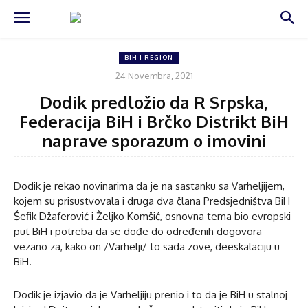
BIH I REGION
24 Novembra, 2021
Dodik predložio da R Srpska,
Federacija BiH i Brčko Distrikt BiH
naprave sporazum o imovini
Dodik je rekao novinarima da je na sastanku sa Varheljijem,
kojem su prisustvovala i druga dva člana Predsjedništva BiH
Šefik Džaferović i Željko Komšić, osnovna tema bio evropski
put BiH i potreba da se dođe do određenih dogovora
vezano za, kako on /Varhelji/ to sada zove, deeskalaciju u
BiH.
Dodik je izjavio da je Varheljiju prenio i to da je BiH u stalnoj