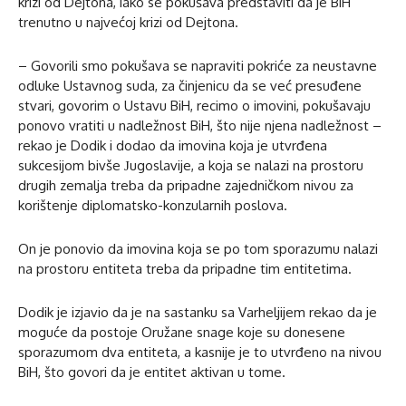
krizi od Dejtona, iako se pokušava predstaviti da je BiH
trenutno u najvećoj krizi od Dejtona.
– Govorili smo pokušava se napraviti pokriće za neustavne
odluke Ustavnog suda, za činjenicu da se već presuđene
stvari, govorim o Ustavu BiH, recimo o imovini, pokušavaju
ponovo vratiti u nadležnost BiH, što nije njena nadležnost –
rekao je Dodik i dodao da imovina koja je utvrđena
sukcesijom bivše Јugoslavije, a koja se nalazi na prostoru
drugih zemalja treba da pripadne zajedničkom nivou za
korištenje diplomatsko-konzularnih poslova.
On je ponovio da imovina koja se po tom sporazumu nalazi
na prostoru entiteta treba da pripadne tim entitetima.
Dodik je izjavio da je na sastanku sa Varheljijem rekao da je
moguće da postoje Oružane snage koje su donesene
sporazumom dva entiteta, a kasnije je to utvrđeno na nivou
BiH, što govori da je entitet aktivan u tome.