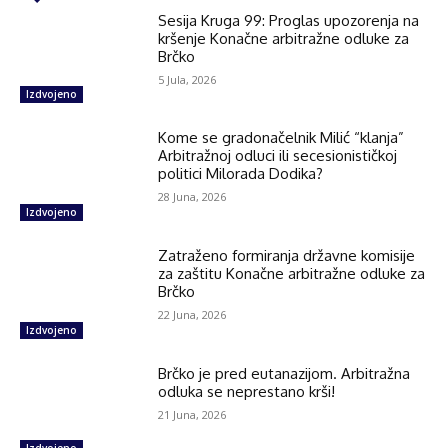
Sesija Kruga 99: Proglas upozorenja na
kršenje Konačne arbitražne odluke za
Brčko
5 Jula, 2026
Izdvojeno
Kome se gradonačelnik Milić “klanja”
Arbitražnoj odluci ili secesionističkoj
politici Milorada Dodika?
28 Juna, 2026
Izdvojeno
Zatraženo formiranja državne komisije
za zaštitu Konačne arbitražne odluke za
Brčko
22 Juna, 2026
Izdvojeno
Brčko je pred eutanazijom. Arbitražna
odluka se neprestano krši!
21 Juna, 2026