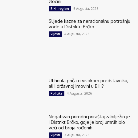
zločini
5 Augusta, 2026
BiH i region
Slijede kazne za neracionalnu potrošnju
vode u Distriktu Brčko
4 Augusta, 2026
Vijesti
Utihnula priča o visokom predstavniku,
ali i državnoj imovini u BiH?
4 Augusta, 2026
Politika
Negativan prirodni priraštaj zabilježio je
i Distrikt Brčko, gdje je broj umrlih bio
veći od broja rođenih
3 Augusta, 2026
Vijesti