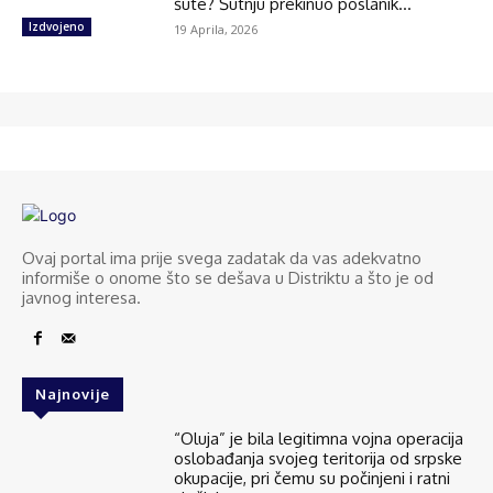
šute? Šutnju prekinuo poslanik...
Izdvojeno
19 Aprila, 2026
Ovaj portal ima prije svega zadatak da vas adekvatno
informiše o onome što se dešava u Distriktu a što je od
javnog interesa.
Najnovije
“Oluja” je bila legitimna vojna operacija
oslobađanja svojeg teritorija od srpske
okupacije, pri čemu su počinjeni i ratni