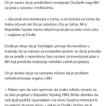
On je naveo da je predloženo smanjenje Oružanih naga BiH
za pola u sastavu i troškovima.
– Upoznali smo komesara o tome, a on insistira na tome da
treba očuvati mir što je razumno i što je tačno. Mi iz
Republike Srpske nismo nikad ni pozivali na neku vrstu rata
– naglasio je Dodik.
Dodik je rekao da je Varheljijev pristup bio korektan u
traženju da se nastavi sa evropskim putem, te da je ponudio
da se pređe u operativnu fazu vezano za investicioni plan u
BiH koji predviđa realizaciju nekoliko važnih projekata.
On je dodao da je na sastanku rečeno da je problem
nefunkcionisanje organa u BiH.
– Rekao sam da sam spreman da svaku odluku vezano za
to, bilo projekat u Republici Srpskoj, FBiH, Brčko distriktu da
naši ljudi podrže taj projekat i na nivou Savjeta ministara ili
na nekom drugom nivou – rekao je Dodik i dodao da je