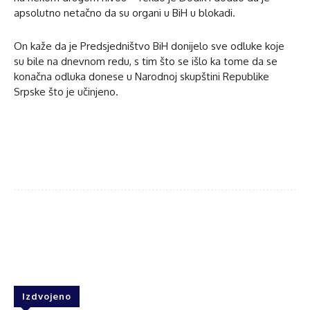
apsolutno netačno da su organi u BiH u blokadi.
On kaže da je Predsjedništvo BiH donijelo sve odluke koje
su bile na dnevnom redu, s tim što se išlo ka tome da se
konačna odluka donese u Narodnoj skupštini Republike
Srpske što je učinjeno.
Facebook
Twitter
WhatsApp
Izdvojeno