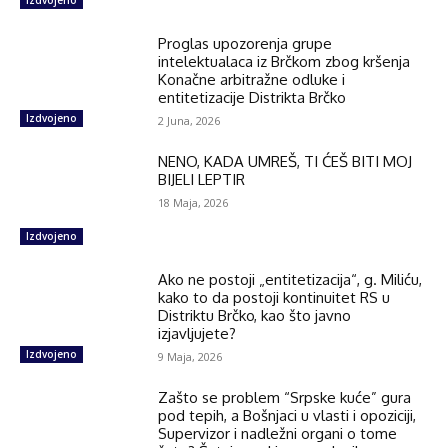
Izdvojeno
Proglas upozorenja grupe
intelektualaca iz Brčkom zbog kršenja
Konačne arbitražne odluke i
entitetizacije Distrikta Brčko
Izdvojeno
2 Juna, 2026
NENO, KADA UMREŠ, TI ĆEŠ BITI MOJ
BIJELI LEPTIR
18 Maja, 2026
Izdvojeno
Ako ne postoji „entitetizacija“, g. Miliću,
kako to da postoji kontinuitet RS u
Distriktu Brčko, kao što javno
izjavljujete?
Izdvojeno
9 Maja, 2026
Zašto se problem “Srpske kuće” gura
pod tepih, a Bošnjaci u vlasti i opoziciji,
Supervizor i nadležni organi o tome