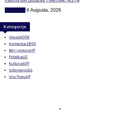
miliona KM donacija, i NIKOME NIŠTA
Komentar
6 Augusta, 2026
Kategorije
Vijesti
4008
Komentar
2850
BiH i region
619
Politika
612
Kultura
609
Izdvojeno
126
Vox Populi
9
© Brčanski forum.
Impresum