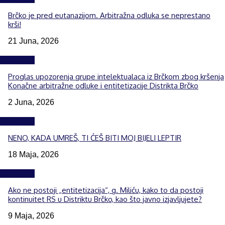
Brčko je pred eutanazijom. Arbitražna odluka se neprestano
krši!
21 Juna, 2026
Izdvojeno
Proglas upozorenja grupe intelektualaca iz Brčkom zbog kršenja
Konačne arbitražne odluke i entitetizacije Distrikta Brčko
2 Juna, 2026
Izdvojeno
NENO, KADA UMREŠ, TI ĆEŠ BITI MOJ BIJELI LEPTIR
18 Maja, 2026
Izdvojeno
Ako ne postoji „entitetizacija“, g. Miliću, kako to da postoji
kontinuitet RS u Distriktu Brčko, kao što javno izjavljujete?
9 Maja, 2026