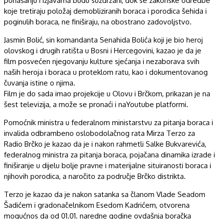
ponašanju i izjavama budu suzdržani, dok se zakonske odredbe
koje tretiraju položaj demobliziranih boraca i porodica šehida i
poginulih boraca, ne finiširaju, na obostrano zadovoljstvo.
Jasmin Bolić, sin komandanta Senahida Bolića koji je bio heroj
olovskog i drugih ratišta u Bosni i Hercegovini, kazao je da je
film posvećen njegovanju kulture sjećanja i nezaborava svih
naših heroja i boraca u proteklom ratu, kao i dokumentovanog
čuvanja istine o njima.
Film je do sada imao projekcije u Olovu i Brčkom, prikazan je na
šest televizija, a može se pronaći i naYoutube platformi.
Pomoćnik ministra u federalnom ministarstvu za pitanja boraca i
invalida odbrambeno oslobodolačnog rata Mirza Terzo za
Radio Brčko je kazao da je i nakon rahmetli Salke Bukvarevića,
federalnog ministra za pitanja boraca, pojačana dinamika izrade i
finiširanje u dijelu bolje pravne i materijalne situiranosti boraca i
njihovih porodica, a naročito za područje Brčko distrikta.
Terzo je kazao da je nakon satanka sa članom Vlade Seadom
Šadićem i gradonačelnikom Esedom Kadrićem, otvorena
mogućnos da od 01.01. naredne godine ovdašnja boračka