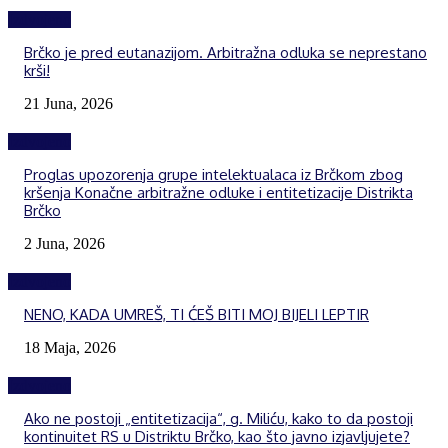
Izdvojeno
Brčko je pred eutanazijom. Arbitražna odluka se neprestano
krši!
21 Juna, 2026
Izdvojeno
Proglas upozorenja grupe intelektualaca iz Brčkom zbog
kršenja Konačne arbitražne odluke i entitetizacije Distrikta
Brčko
2 Juna, 2026
Izdvojeno
NENO, KADA UMREŠ, TI ĆEŠ BITI MOJ BIJELI LEPTIR
18 Maja, 2026
Izdvojeno
Ako ne postoji „entitetizacija“, g. Miliću, kako to da postoji
kontinuitet RS u Distriktu Brčko, kao što javno izjavljujete?