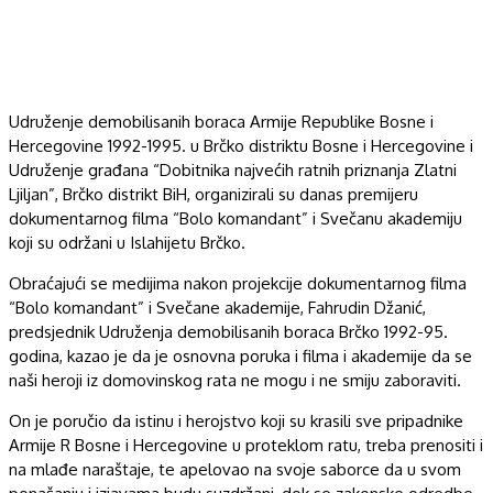
Udruženje demobilisanih boraca Armije Republike Bosne i
Hercegovine 1992-1995. u Brčko distriktu Bosne i Hercegovine i
Udruženje građana “Dobitnika najvećih ratnih priznanja Zlatni
Ljiljan”, Brčko distrikt BiH, organizirali su danas premijeru
dokumentarnog filma “Bolo komandant” i Svečanu akademiju
koji su održani u Islahijetu Brčko.
Obraćajući se medijima nakon projekcije dokumentarnog filma
“Bolo komandant” i Svečane akademije, Fahrudin Džanić,
predsjednik Udruženja demobilisanih boraca Brčko 1992-95.
godina, kazao je da je osnovna poruka i filma i akademije da se
naši heroji iz domovinskog rata ne mogu i ne smiju zaboraviti.
On je poručio da istinu i herojstvo koji su krasili sve pripadnike
Armije R Bosne i Hercegovine u proteklom ratu, treba prenositi i
na mlađe naraštaje, te apelovao na svoje saborce da u svom