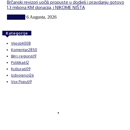
Brčanski revizori uočili propuste u dodjeli i pravdanju gotovo
1,3 miliona KM donacija, i NIKOME NIŠTA
Komentar
6 Augusta, 2026
Kategorije
Vijesti
4008
Komentar
2850
BiH i region
619
Politika
612
Kultura
609
Izdvojeno
126
Vox Populi
9
© Brčanski forum.
Impresum