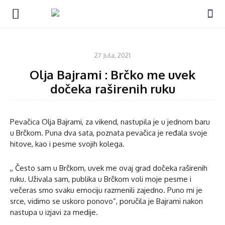
KULTURA
27 Jula, 2021
Olja Bajrami : Brčko me uvek
dočeka raširenih ruku
Pevačica Olja Bajrami, za vikend, nastupila je u jednom baru
u Brčkom. Puna dva sata, poznata pevačica je ređala svoje
hitove, kao i pesme svojih kolega.
,, Često sam u Brčkom, uvek me ovaj grad dočeka raširenih
ruku. Uživala sam, publika u Brčkom voli moje pesme i
večeras smo svaku emociju razmenili zajedno. Puno mi je
srce, vidimo se uskoro ponovo”, poručila je Bajrami nakon
nastupa u izjavi za medije.