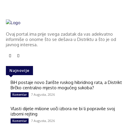
Ovaj portal ima prije svega zadatak da vas adekvatno
informiše o onome što se dešava u Distriktu a što je od
javnog interesa.
Najnovije
BiH postaje novo žarište ruskog hibridnog rata, a Distrikt
Brčko centralno mjesto mogućeg sukoba?
7 Augusta, 2026
Komentar
Vlasti dijele milione uoči izbora ne bi li popravile svoj
izborni rejting
7 Augusta, 2026
Komentar