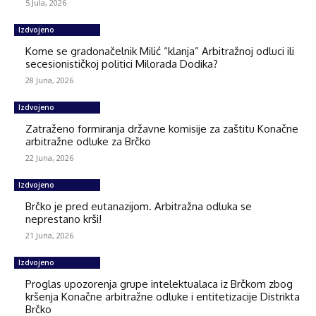
5 Jula, 2026
Izdvojeno
Kome se gradonačelnik Milić “klanja” Arbitražnoj odluci ili
secesionističkoj politici Milorada Dodika?
28 Juna, 2026
Izdvojeno
Zatraženo formiranja državne komisije za zaštitu Konačne
arbitražne odluke za Brčko
22 Juna, 2026
Izdvojeno
Brčko je pred eutanazijom. Arbitražna odluka se
neprestano krši!
21 Juna, 2026
Izdvojeno
Proglas upozorenja grupe intelektualaca iz Brčkom zbog
kršenja Konačne arbitražne odluke i entitetizacije Distrikta
Brčko