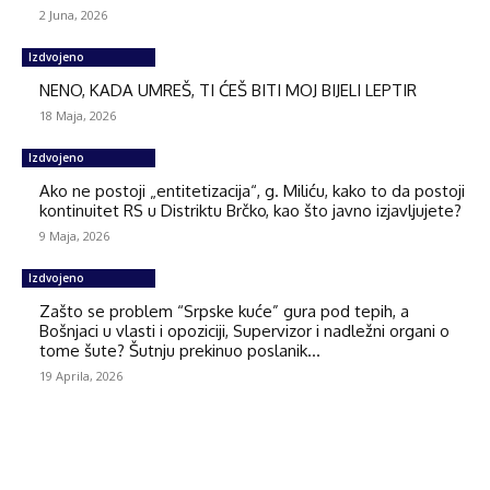
2 Juna, 2026
Izdvojeno
NENO, KADA UMREŠ, TI ĆEŠ BITI MOJ BIJELI LEPTIR
18 Maja, 2026
Izdvojeno
Ako ne postoji „entitetizacija“, g. Miliću, kako to da postoji
kontinuitet RS u Distriktu Brčko, kao što javno izjavljujete?
9 Maja, 2026
Izdvojeno
Zašto se problem “Srpske kuće” gura pod tepih, a
Bošnjaci u vlasti i opoziciji, Supervizor i nadležni organi o
tome šute? Šutnju prekinuo poslanik...
19 Aprila, 2026