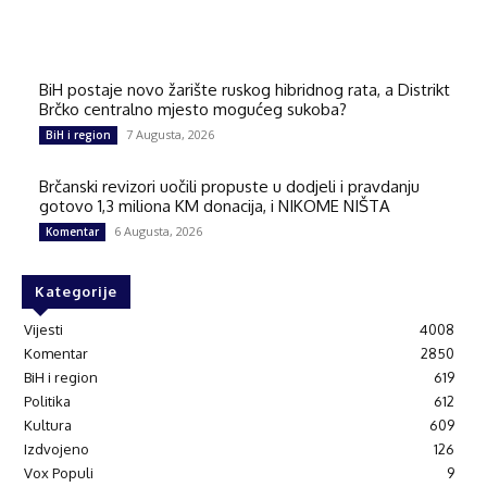
BiH postaje novo žarište ruskog hibridnog rata, a Distrikt
Brčko centralno mjesto mogućeg sukoba?
7 Augusta, 2026
BiH i region
Brčanski revizori uočili propuste u dodjeli i pravdanju
gotovo 1,3 miliona KM donacija, i NIKOME NIŠTA
6 Augusta, 2026
Komentar
Kategorije
Vijesti
4008
Komentar
2850
BiH i region
619
Politika
612
Kultura
609
Izdvojeno
126
Vox Populi
9