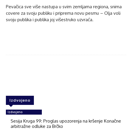
Pevačica sve više nastupa u svim zemljama regiona, snima
covere za svoju publiku i priprema novu pesmu – Olja voli
svoju publika i publika joj višestruko uzvraća.
Facebook
Twitter
WhatsApp
Izdvojeno
Izdvojeno
Sesija Kruga 99: Proglas upozorenja na kršenje Konačne
arbitražne odluke za Brčko