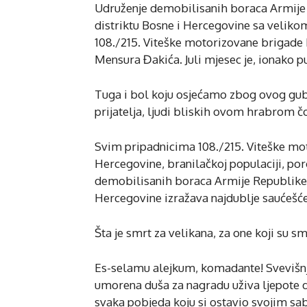
Udruženje demobilisanih boraca Armije
distriktu Bosne i Hercegovine sa veliko
108./215. Viteške motorizovane brigade
Mensura Đakića. Juli mjesec je, ionako 
Tuga i bol koju osjećamo zbog ovog gubi
prijatelja, ljudi bliskih ovom hrabrom čo
Svim pripadnicima 108./215. Viteške mo
Hercegovine, branilačkoj populaciji, por
demobilisanih boraca Armije Republike 
Hercegovine izražava najdublje saućešće
Šta je smrt za velikana, za one koji su sm
Es-selamu alejkum, komadante! Svevišnji
umorena duša za nagradu uživa ljepote d
svaka pobjeda koju si ostavio svojim s