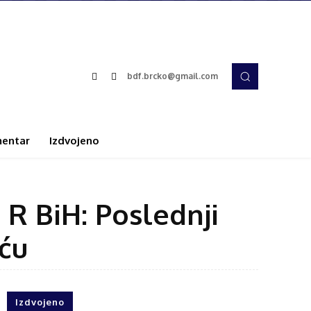
bdf.brcko@gmail.com
entar
Izdvojeno
R BiH: Poslednji
ću
Izdvojeno