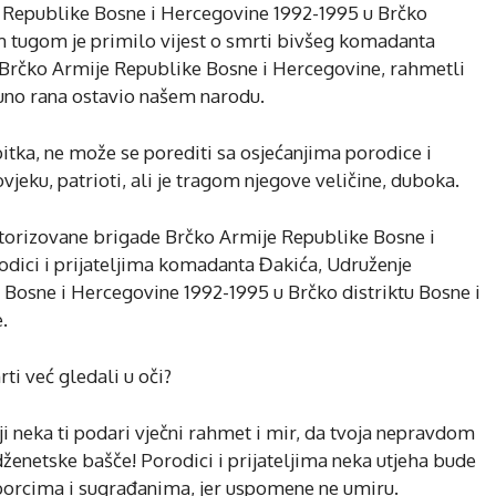
 Republike Bosne i Hercegovine 1992-1995 u Brčko
m tugom je primilo vijest o smrti bivšeg komadanta
 Brčko Armije Republike Bosne i Hercegovine, rahmetli
puno rana ostavio našem narodu.
tka, ne može se porediti sa osjećanjima porodice i
vjeku, patrioti, ali je tragom njegove veličine, duboka.
torizovane brigade Brčko Armije Republike Bosne i
odici i prijateljima komadanta Đakića, Udruženje
Bosne i Hercegovine 1992-1995 u Brčko distriktu Bosne i
.
rti već gledali u oči?
 neka ti podari vječni rahmet i mir, da tvoja nepravdom
ženetske bašče! Porodici i prijateljima neka utjeha bude
aborcima i sugrađanima, jer uspomene ne umiru.