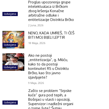
Proglas upozorenja grupe
intelektualaca iz Brčkom
zbog kršenja Konačne
Izdvojeno
arbitražne odluke i
entitetizacije Distrikta Brčko
2 Juna, 2026
NENO, KADA UMREŠ, TI ĆEŠ
BITI MOJ BIJELI LEPTIR
18 Maja, 2026
Izdvojeno
Ako ne postoji
„entitetizacija“, g. Miliću,
kako to da postoji
Izdvojeno
kontinuitet RS u Distriktu
Brčko, kao što javno
izjavljujete?
9 Maja, 2026
Zašto se problem “Srpske
kuće” gura pod tepih, a
Bošnjaci u vlasti i opoziciji,
Izdvojeno
Supervizor i nadležni organi
o tome šute? Šutnju