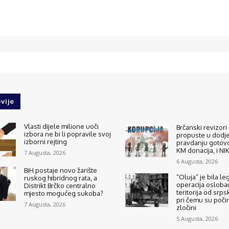
vije
Vlasti dijele milione uoči
Brčanski revizori 
izbora ne bi li popravile svoj
propuste u dodjel
izborni rejting
pravdanju gotovo
KM donacija, i N
7 Augusta, 2026
6 Augusta, 2026
BiH postaje novo žarište
“Oluja” je bila le
ruskog hibridnog rata, a
operacija osloba
Distrikt Brčko centralno
teritorija od srps
mjesto mogućeg sukoba?
pri čemu su počinj
7 Augusta, 2026
zločini
5 Augusta, 2026