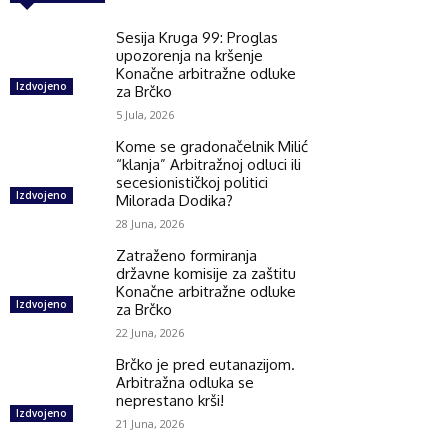
Sesija Kruga 99: Proglas
upozorenja na kršenje
Konačne arbitražne odluke
Izdvojeno
za Brčko
5 Jula, 2026
Kome se gradonačelnik Milić
“klanja” Arbitražnoj odluci ili
secesionističkoj politici
Izdvojeno
Milorada Dodika?
28 Juna, 2026
Zatraženo formiranja
državne komisije za zaštitu
Konačne arbitražne odluke
Izdvojeno
za Brčko
22 Juna, 2026
Brčko je pred eutanazijom.
Arbitražna odluka se
neprestano krši!
Izdvojeno
21 Juna, 2026