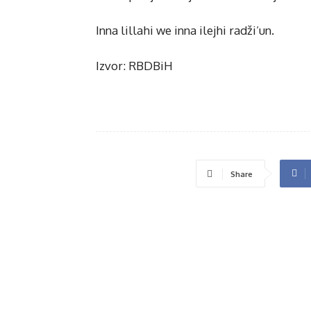
Inna lillahi we inna ilejhi radži’un.
Izvor: RBDBiH
Share