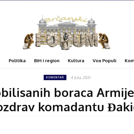
i
Politika
BiH i region
Kultura
Vox Populi
Kom
4 Jula, 2021
KOMENTAR
ilisanih boraca Armije 
ozdrav komadantu Đaki