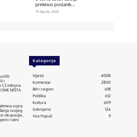
prekinuo poslanik...
19 Aprila, 2026
Kategorije
Vijesti
4008
uočili
i i
Komentar
2850
 1,3 miliona
BiH i region
618
IKOME NIŠTA
Politika
612
Kultura
609
gitimna vojna
Izdvojeno
126
đanja svojeg
ke okupacije,
Vox Populi
9
eni i ratni