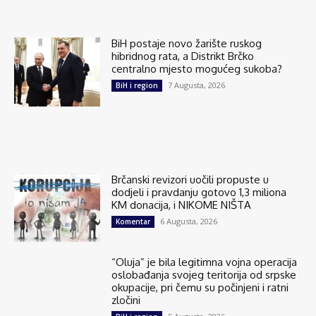
BiH postaje novo žarište ruskog
hibridnog rata, a Distrikt Brčko
centralno mjesto mogućeg sukoba?
7 Augusta, 2026
BiH i region
Brčanski revizori uočili propuste u
dodjeli i pravdanju gotovo 1,3 miliona
KM donacija, i NIKOME NIŠTA
6 Augusta, 2026
Komentar
“Oluja” je bila legitimna vojna operacija
oslobađanja svojeg teritorija od srpske
okupacije, pri čemu su počinjeni i ratni
zločini