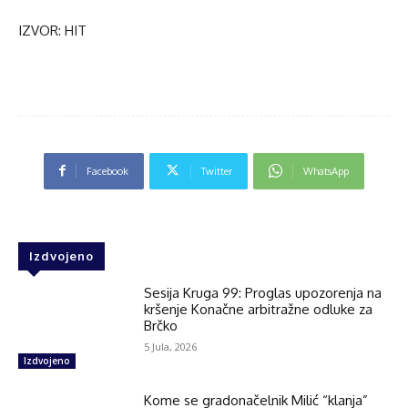
IZVOR: HIT
Facebook
Twitter
WhatsApp
Izdvojeno
Sesija Kruga 99: Proglas upozorenja na
kršenje Konačne arbitražne odluke za
Brčko
5 Jula, 2026
Izdvojeno
Kome se gradonačelnik Milić “klanja”