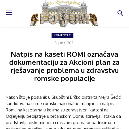
KOMENTAR
3 Juna, 2021
Natpis na kaseti ROMI označava
dokumentaciju za Akcioni plan za
rješavanje problema u zdravstvu
romske populacije
Nakon što je poslanik u Skupštini Brčko distrikta Mejra Šećić,
kandidovana u ime romske naiconalne manjine,za natpis
Romi, na kasetama u kojima su zdravstveni kartoni na
Odjeljenju pedijatrije u brčanskom Domu zdravlja, istakla da
predstavlja diskriminaciju i rasizam prema pripadnicima te
nacionalne manjine, iz ove zdravstvene ustanove uslijedi su