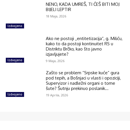
NENO, KADA UMREŠ, TI ĆEŠ BITI MOJ
BIJELI LEPTIR
18 Maja, 2026
Izdvojeno
Ako ne postoji „entitetizacija“, g. Miliću,
kako to da postoji kontinuitet RS u
Distriktu Brčko, kao što javno
izjavljujete?
Izdvojeno
9 Maja, 2026
Zašto se problem “Srpske kuće” gura
pod tepih, a Bošnjaci u vlasti i opoziciji,
Supervizor i nadležni organi o tome
šute? Šutnju prekinuo poslanik...
Izdvojeno
19 Aprila, 2026