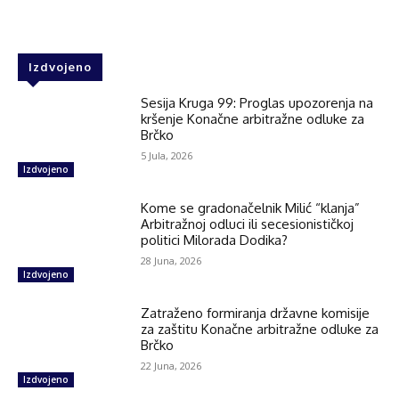
Izdvojeno
Sesija Kruga 99: Proglas upozorenja na
kršenje Konačne arbitražne odluke za
Brčko
5 Jula, 2026
Izdvojeno
Kome se gradonačelnik Milić “klanja”
Arbitražnoj odluci ili secesionističkoj
politici Milorada Dodika?
28 Juna, 2026
Izdvojeno
Zatraženo formiranja državne komisije
za zaštitu Konačne arbitražne odluke za
Brčko
22 Juna, 2026
Izdvojeno