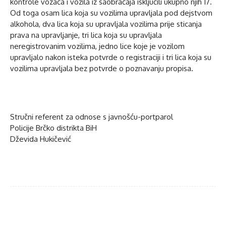
kontrole vozača i vozila iz saobraćaja isključili ukupno njih 17.
Od toga osam lica koja su vozilima upravljala pod dejstvom
alkohola, dva lica koja su upravljala vozilima prije sticanja
prava na upravljanje, tri lica koja su upravljala
neregistrovanim vozilima, jedno lice koje je vozilom
upravljalo nakon isteka potvrde o registraciji i tri lica koja su
vozilima upravljala bez potvrde o poznavanju propisa.
Stručni referent za odnose s javnošću-portparol
Policije Brčko distrikta BiH
Dževida Hukičević
Facebook
Twitter
WhatsApp