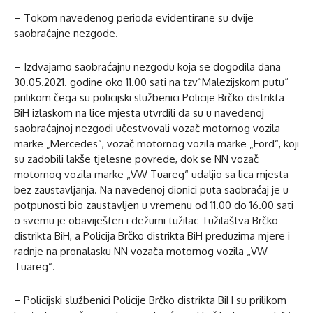
– Tokom navedenog perioda evidentirane su dvije
saobraćajne nezgode.
– Izdvajamo saobraćajnu nezgodu koja se dogodila dana
30.05.2021. godine oko 11.00 sati na tzv“Malezijskom putu“
prilikom čega su policijski službenici Policije Brčko distrikta
BiH izlaskom na lice mjesta utvrdili da su u navedenoj
saobraćajnoj nezgodi učestvovali vozač motornog vozila
marke „Mercedes“, vozač motornog vozila marke „Ford“, koji
su zadobili lakše tjelesne povrede, dok se NN vozač
motornog vozila marke „VW Tuareg“ udaljio sa lica mjesta
bez zaustavljanja. Na navedenoj dionici puta saobraćaj je u
potpunosti bio zaustavljen u vremenu od 11.00 do 16.00 sati
o svemu je obaviješten i dežurni tužilac Tužilaštva Brčko
distrikta BiH, a Policija Brčko distrikta BiH preduzima mjere i
radnje na pronalasku NN vozača motornog vozila „VW
Tuareg“.
– Policijski službenici Policije Brčko distrikta BiH su prilikom