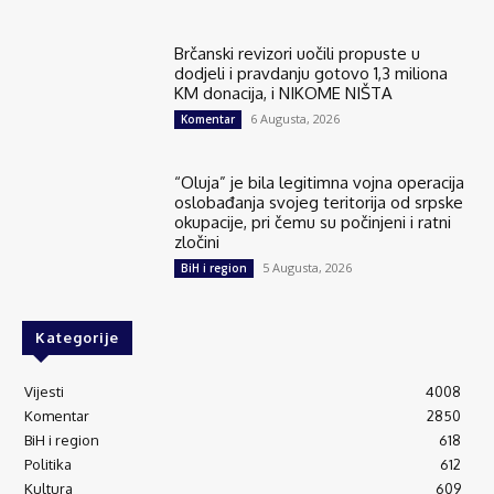
Brčanski revizori uočili propuste u
dodjeli i pravdanju gotovo 1,3 miliona
KM donacija, i NIKOME NIŠTA
6 Augusta, 2026
Komentar
“Oluja” je bila legitimna vojna operacija
oslobađanja svojeg teritorija od srpske
okupacije, pri čemu su počinjeni i ratni
zločini
5 Augusta, 2026
BiH i region
Kategorije
Vijesti
4008
Komentar
2850
BiH i region
618
Politika
612
Kultura
609