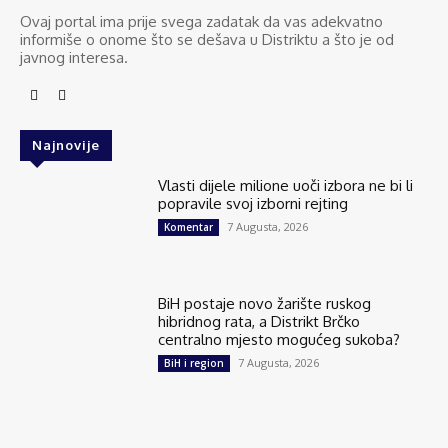
Ovaj portal ima prije svega zadatak da vas adekvatno
informiše o onome što se dešava u Distriktu a što je od
javnog interesa.
Najnovije
Vlasti dijele milione uoči izbora ne bi li
popravile svoj izborni rejting
7 Augusta, 2026
Komentar
BiH postaje novo žarište ruskog
hibridnog rata, a Distrikt Brčko
centralno mjesto mogućeg sukoba?
7 Augusta, 2026
BiH i region