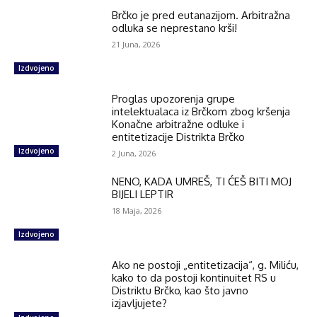
Brčko je pred eutanazijom. Arbitražna
odluka se neprestano krši!
21 Juna, 2026
Izdvojeno
Proglas upozorenja grupe
intelektualaca iz Brčkom zbog kršenja
Konačne arbitražne odluke i
entitetizacije Distrikta Brčko
Izdvojeno
2 Juna, 2026
NENO, KADA UMREŠ, TI ĆEŠ BITI MOJ
BIJELI LEPTIR
18 Maja, 2026
Izdvojeno
Ako ne postoji „entitetizacija“, g. Miliću,
kako to da postoji kontinuitet RS u
Distriktu Brčko, kao što javno
izjavljujete?