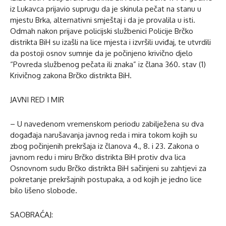
iz Lukavca prijavio suprugu da je skinula pečat na stanu u
mjestu Brka, alternativni smještaj i da je provalila u isti.
Odmah nakon prijave policijski službenici Policije Brčko
distrikta BiH su izašli na lice mjesta i izvršili uviđaj, te utvrdili
da postoji osnov sumnje da je počinjeno krivično djelo
“Povreda službenog pečata ili znaka” iz člana 360. stav (1)
Krivičnog zakona Brčko distrikta BiH.
JAVNI RED I MIR
– U navedenom vremenskom periodu zabilježena su dva
događaja narušavanja javnog reda i mira tokom kojih su
zbog počinjenih prekršaja iz članova 4., 8. i 23. Zakona o
javnom redu i miru Brčko distrikta BiH protiv dva lica
Osnovnom sudu Brčko distrikta BiH sačinjeni su zahtjevi za
pokretanje prekršajnih postupaka, a od kojih je jedno lice
bilo lišeno slobode.
SAOBRAĆAJ: