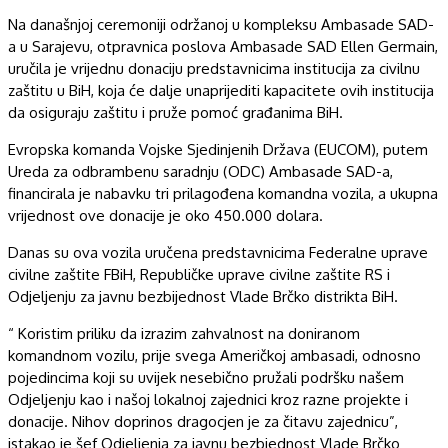
Na današnjoj ceremoniji održanoj u kompleksu Ambasade SAD-
a u Sarajevu, otpravnica poslova Ambasade SAD Ellen Germain,
uručila je vrijednu donaciju predstavnicima institucija za civilnu
zaštitu u BiH, koja će dalje unaprijediti kapacitete ovih institucija
da osiguraju zaštitu i pruže pomoć građanima BiH.
Evropska komanda Vojske Sjedinjenih Država (EUCOM), putem
Ureda za odbrambenu saradnju (ODC) Ambasade SAD-a,
financirala je nabavku tri prilagođena komandna vozila, a ukupna
vrijednost ove donacije je oko 450.000 dolara.
Danas su ova vozila uručena predstavnicima Federalne uprave
civilne zaštite FBiH, Republičke uprave civilne zaštite RS i
Odjeljenju za javnu bezbijednost Vlade Brčko distrikta BiH.
“ Koristim priliku da izrazim zahvalnost na doniranom
komandnom vozilu, prije svega Američkoj ambasadi, odnosno
pojedincima koji su uvijek nesebično pružali podršku našem
Odjeljenju kao i našoj lokalnoj zajednici kroz razne projekte i
donacije. Nihov doprinos dragocjen je za čitavu zajednicu”,
istakao je šef Odjeljenja za javnu bezbjednost Vlade Brčko