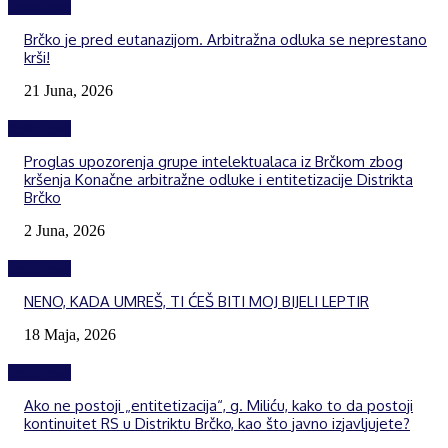
Izdvojeno
Brčko je pred eutanazijom. Arbitražna odluka se neprestano
krši!
21 Juna, 2026
Izdvojeno
Proglas upozorenja grupe intelektualaca iz Brčkom zbog
kršenja Konačne arbitražne odluke i entitetizacije Distrikta
Brčko
2 Juna, 2026
Izdvojeno
NENO, KADA UMREŠ, TI ĆEŠ BITI MOJ BIJELI LEPTIR
18 Maja, 2026
Izdvojeno
Ako ne postoji „entitetizacija“, g. Miliću, kako to da postoji
kontinuitet RS u Distriktu Brčko, kao što javno izjavljujete?