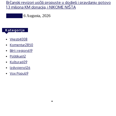
Brčanski revizori uočili propuste u dodjeli i pravdanju gotovo
1,3 miliona KM donacija, i NIKOME NIŠTA
Komentar
6 Augusta, 2026
Kategorije
Vijesti
4008
Komentar
2850
BiH i region
619
Politika
612
Kultura
609
Izdvojeno
126
Vox Populi
9
© Brčanski forum.
Impresum