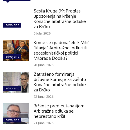
Sesija Kruga 99: Proglas
upozorenja na kršenje
Konačne arbitražne odluke
Izdvojeno
za Brčko
5 Jula, 2026
Kome se gradonačelnik Milić
“klanja” Arbitražnoj odluci ili
secesionističkoj politici
Izdvojeno
Milorada Dodika?
28 Juna, 2026
Zatraženo formiranja
državne komisije za zaštitu
Konačne arbitražne odluke
Izdvojeno
za Brčko
22 Juna, 2026
Brčko je pred eutanazijom.
Arbitražna odluka se
neprestano krši!
Izdvojeno
21 Juna, 2026