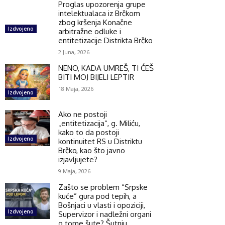
Proglas upozorenja grupe
intelektualaca iz Brčkom
zbog kršenja Konačne
Izdvojeno
arbitražne odluke i
entitetizacije Distrikta Brčko
2 Juna, 2026
NENO, KADA UMREŠ, TI ĆEŠ
BITI MOJ BIJELI LEPTIR
18 Maja, 2026
Izdvojeno
Ako ne postoji
„entitetizacija“, g. Miliću,
kako to da postoji
Izdvojeno
kontinuitet RS u Distriktu
Brčko, kao što javno
izjavljujete?
9 Maja, 2026
Zašto se problem “Srpske
kuće” gura pod tepih, a
Bošnjaci u vlasti i opoziciji,
Izdvojeno
Supervizor i nadležni organi
o tome šute? Šutnju