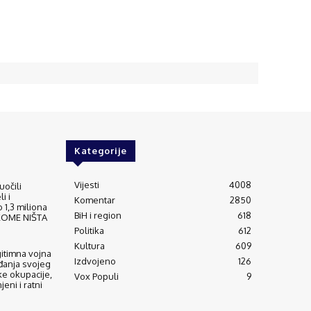
Kategorije
Vijesti
4008
uočili
i i
Komentar
2850
 1,3 miliona
BiH i region
618
IKOME NIŠTA
Politika
612
Kultura
609
gitimna vojna
Izdvojeno
126
đanja svojeg
ke okupacije,
Vox Populi
9
eni i ratni