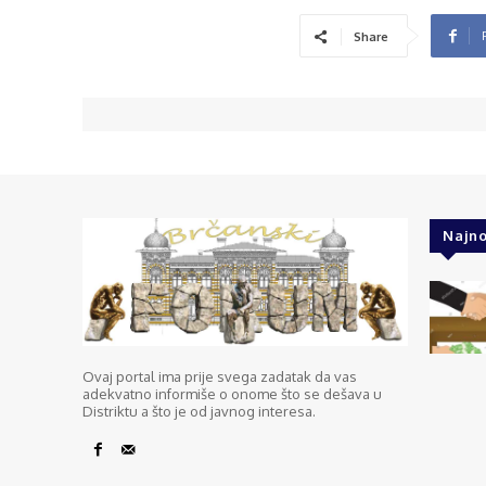
Share
Najno
Ovaj portal ima prije svega zadatak da vas
adekvatno informiše o onome što se dešava u
Distriktu a što je od javnog interesa.