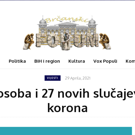
i
Politika
BiH i region
Kultura
Vox Populi
Kom
29 Aprila, 2021
VIJESTI
soba i 27 novih slučaj
korona