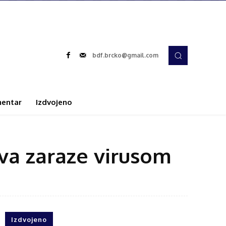
bdf.brcko@gmail.com
entar
Izdvojeno
eva zaraze virusom
Izdvojeno