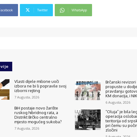
Facebook
Twitter
WhatsApp
vije
Vlasti dijele milione uoči
Brčanski revizori 
izbora ne bi li popravile svoj
propuste u dodjel
izborni rejting
pravdanju gotovo
KM donacija, i N
7 Augusta, 2026
6 Augusta, 2026
BiH postaje novo žarište
“Oluja” je bila le
ruskog hibridnog rata, a
operacija osloba
Distrikt Brčko centralno
teritorija od srps
mjesto mogućeg sukoba?
pri čemu su počinj
7 Augusta, 2026
zločini
5 Augusta, 2026