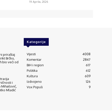
19 Aprila, 2026
Kategorije
Vijesti
4008
i priraštaj
trikt Brčko,
Komentar
2847
h bio veći od
BiH i region
617
Politika
612
Kultura
609
tracija
Izdvojeno
126
ičnosti i
 Mihailović,
Vox Populi
9
Ratko Mladić