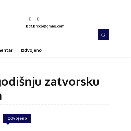
bdf.brcko@gmail.com
entar
Izdvojeno
odišnju zatvorsku
a
Izdvojeno