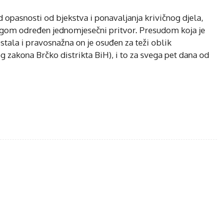
d opasnosti od bjekstva i ponavaljanja krivičnog djela,
logom određen jednomjesečni pritvor. Presudom koja je
ala i pravosnažna on je osuđen za teži oblik
og zakona Brčko distrikta BiH), i to za svega pet dana od
ebook
Twitter
WhatsApp