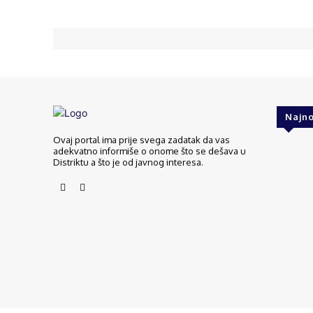
Najno
Ovaj portal ima prije svega zadatak da vas
adekvatno informiše o onome što se dešava u
Distriktu a što je od javnog interesa.