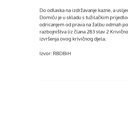
Do odlaska na izdržavanje kazne, a uslje
Domiću je u skladu s tužilačkim prijed
odricanjem od prava na žalbu odmah post
razbojništva (iz člana 283 stav 2 Krivičn
izvršenja ovog krivičnog djela.
Izvor: RBDBiH
Fac
Share