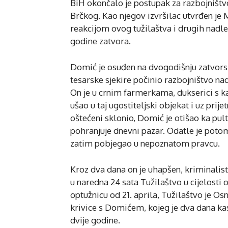
BiH okončalo je postupak za razbojništv
Brčkog. Kao njegov izvršilac utvrđen je M
reakcijom ovog tužilaštva i drugih nadl
godine zatvora.
Domić je osuđen na dvogodišnju zatvorsku
tesarske sjekire počinio razbojništvo na
On je u crnim farmerkama, dukserici s
ušao u taj ugostiteljski objekat i uz prij
oštećeni sklonio, Domić je otišao ka pult
pohranjuje dnevni pazar. Odatle je potom
zatim pobjegao u nepoznatom pravcu.
Kroz dva dana on je uhapšen, kriminalistič
u naredna 24 sata Tužilaštvo u cijelosti 
optužnicu od 21. aprila, Tužilaštvo je 
krivice s Domićem, kojeg je dva dana kas
dvije godine.