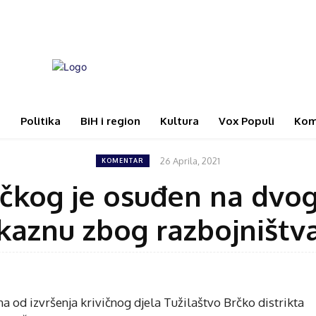
i
Politika
BiH i region
Kultura
Vox Populi
Kom
26 Aprila, 2021
KOMENTAR
rčkog je osuđen na dvog
kaznu zbog razbojništv
 od izvršenja krivičnog djela Tužilaštvo Brčko distrikta