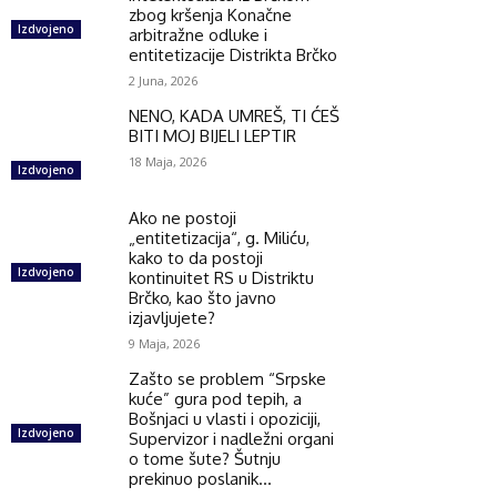
zbog kršenja Konačne
Izdvojeno
arbitražne odluke i
entitetizacije Distrikta Brčko
2 Juna, 2026
NENO, KADA UMREŠ, TI ĆEŠ
BITI MOJ BIJELI LEPTIR
18 Maja, 2026
Izdvojeno
Ako ne postoji
„entitetizacija“, g. Miliću,
kako to da postoji
Izdvojeno
kontinuitet RS u Distriktu
Brčko, kao što javno
izjavljujete?
9 Maja, 2026
Zašto se problem “Srpske
kuće” gura pod tepih, a
Bošnjaci u vlasti i opoziciji,
Izdvojeno
Supervizor i nadležni organi
o tome šute? Šutnju
prekinuo poslanik...