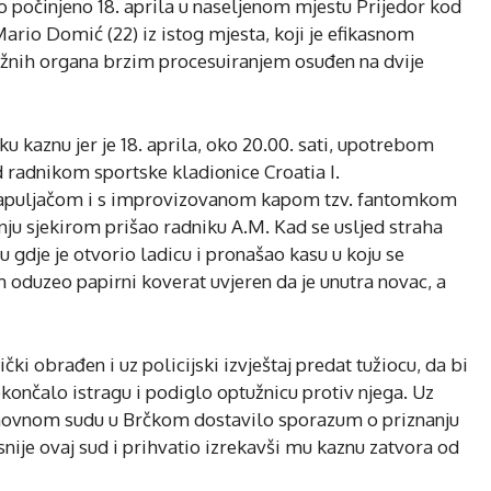
o počinjeno 18. aprila u naseljenom mjestu Prijedor kod
ario Domić (22) iz istog mjesta, koji je efikasnom
ežnih organa brzim procesuiranjem osuđen na dvije
 kaznu jer je 18. aprila, oko 20.00. sati, upotrebom
d radnikom sportske kladionice Croatia I.
 kapuljačom i s improvizovanom kapom tzv. fantomkom
etnju sjekirom prišao radniku A.M. Kad se usljed straha
u gdje je otvorio ladicu i pronašao kasu u koju se
 oduzeo papirni koverat uvjeren da je unutra novac, a
ki obrađen i uz policijski izvještaj predat tužiocu, da bi
okončalo istragu i podiglo optužnicu protiv njega. Uz
Osnovnom sudu u Brčkom dostavilo sporazum o priznanju
nije ovaj sud i prihvatio izrekavši mu kaznu zatvora od