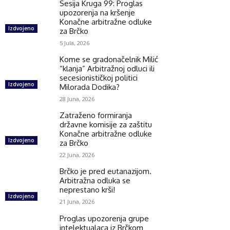
Sesija Kruga 99: Proglas
upozorenja na kršenje
Konačne arbitražne odluke
Izdvojeno
za Brčko
5 Jula, 2026
Kome se gradonačelnik Milić
“klanja” Arbitražnoj odluci ili
secesionističkoj politici
Izdvojeno
Milorada Dodika?
28 Juna, 2026
Zatraženo formiranja
državne komisije za zaštitu
Konačne arbitražne odluke
Izdvojeno
za Brčko
22 Juna, 2026
Brčko je pred eutanazijom.
Arbitražna odluka se
neprestano krši!
Izdvojeno
21 Juna, 2026
Proglas upozorenja grupe
intelektualaca iz Brčkom