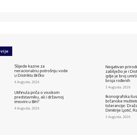
vije
Slijede kazne za
Negativan prirodn
neracionalnu potrošnju vode
zabilježio je i Dis
u Distriktu Brčko
gdje je broj umrli
broja rođenih
4 Augusta, 2026
3 Augusta, 2026
Utihnula priča o visokom
Ikonografska ilus
predstavniku, ali i državnoj
brčanske multietn
imovini u BiH?
tolerancije: Draža
4 Augusta, 2026
Dimitrije Ljotić, 
3 Augusta, 2026