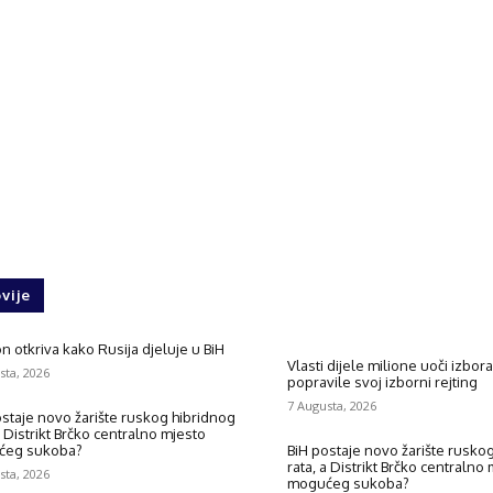
vije
 otkriva kako Rusija djeluje u BiH
Vlasti dijele milione uoči izbora 
sta, 2026
popravile svoj izborni rejting
7 Augusta, 2026
ostaje novo žarište ruskog hibridnog
a Distrikt Brčko centralno mjesto
ćeg sukoba?
BiH postaje novo žarište rusko
rata, a Distrikt Brčko centralno
sta, 2026
mogućeg sukoba?