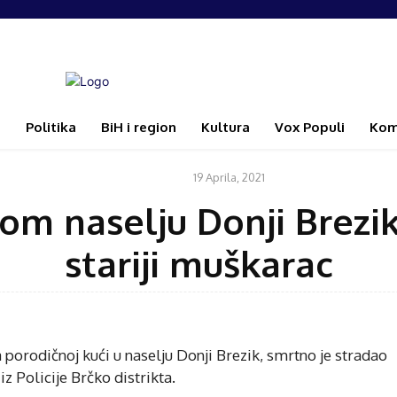
i
Politika
BiH i region
Kultura
Vox Populi
Kom
19 Aprila, 2021
VIJESTI
om naselju Donji Brezik
stariji muškarac
na porodičnoj kući u naselju Donji Brezik, smrtno je stradao
z Policije Brčko distrikta.