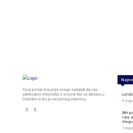
Najno
Ovaj portal ima prije svega zadatak da vas
adekvatno informiše o onome što se dešava u
London
Distriktu a što je od javnog interesa.
8 Augu
BiH p
rata, 
mogu
7 Augu