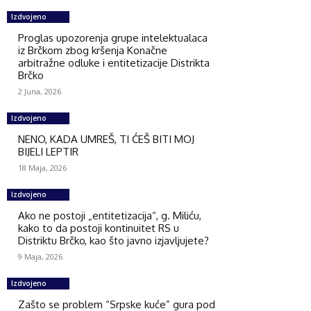
Izdvojeno
Proglas upozorenja grupe intelektualaca
iz Brčkom zbog kršenja Konačne
arbitražne odluke i entitetizacije Distrikta
Brčko
2 Juna, 2026
Izdvojeno
NENO, KADA UMREŠ, TI ĆEŠ BITI MOJ
BIJELI LEPTIR
18 Maja, 2026
Izdvojeno
Ako ne postoji „entitetizacija“, g. Miliću,
kako to da postoji kontinuitet RS u
Distriktu Brčko, kao što javno izjavljujete?
9 Maja, 2026
Izdvojeno
Zašto se problem “Srpske kuće” gura pod