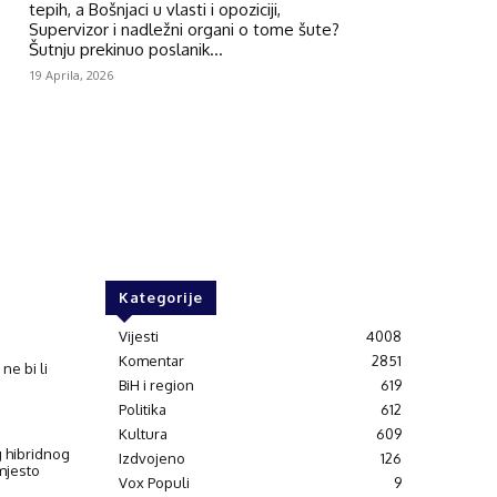
tepih, a Bošnjaci u vlasti i opoziciji,
Supervizor i nadležni organi o tome šute?
Šutnju prekinuo poslanik...
19 Aprila, 2026
Kategorije
Vijesti
4008
Komentar
2851
ne bi li
BiH i region
619
Politika
612
Kultura
609
g hibridnog
Izdvojeno
126
 mjesto
Vox Populi
9