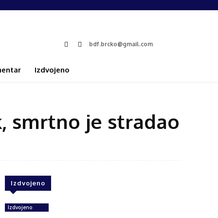
bdf.brcko@gmail.com
entar
Izdvojeno
, smrtno je stradao
Izdvojeno
Izdvojeno