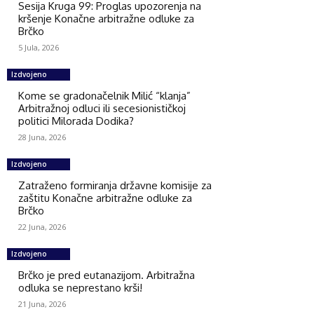
Sesija Kruga 99: Proglas upozorenja na
kršenje Konačne arbitražne odluke za
Brčko
5 Jula, 2026
Izdvojeno
Kome se gradonačelnik Milić “klanja”
Arbitražnoj odluci ili secesionističkoj
politici Milorada Dodika?
28 Juna, 2026
Izdvojeno
Zatraženo formiranja državne komisije za
zaštitu Konačne arbitražne odluke za
Brčko
22 Juna, 2026
Izdvojeno
Brčko je pred eutanazijom. Arbitražna
odluka se neprestano krši!
21 Juna, 2026