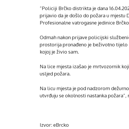
”Policiji Brčko distrikta je dana 16.04.2
prijavio da je došlo do požara u mjestu D
Profesionalne vatrogasne jedinice Brčko, 
Odmah nakon prijave policijski službenici
prostorija pronađeno je beživotno tijelo
kojoj je živio sam.
Na lice mjesta izašao je mrtvozornik koj
usljed požara.
Na licu mjesta je pod nadzorom dežurnog 
utvrđuju se okolnosti nastanka požara”, re
Izvor: eBrcko