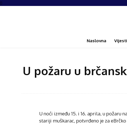
Naslovna
Vijest
U požaru u brčansk
U noći između 15. i 16. aprila, u požaru 
stariji muškarac, potvrđeno je za eBrčko i