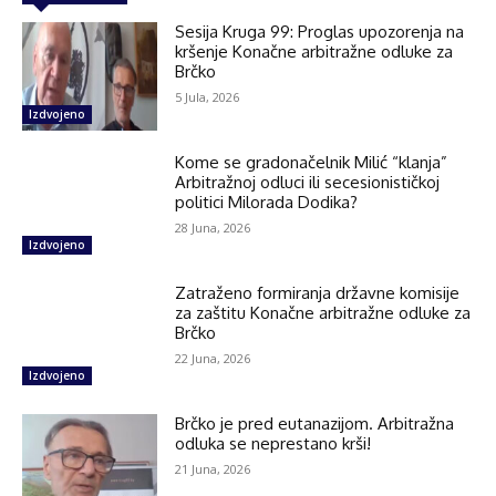
Sesija Kruga 99: Proglas upozorenja na
kršenje Konačne arbitražne odluke za
Brčko
5 Jula, 2026
Izdvojeno
Kome se gradonačelnik Milić “klanja”
Arbitražnoj odluci ili secesionističkoj
politici Milorada Dodika?
28 Juna, 2026
Izdvojeno
Zatraženo formiranja državne komisije
za zaštitu Konačne arbitražne odluke za
Brčko
22 Juna, 2026
Izdvojeno
Brčko je pred eutanazijom. Arbitražna
odluka se neprestano krši!
21 Juna, 2026