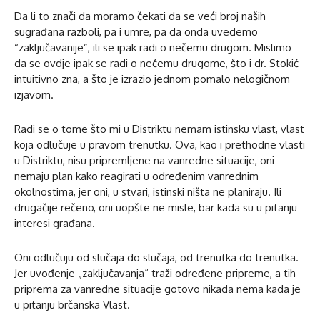
Da li to znači da moramo čekati da se veći broj naših
sugrađana razboli, pa i umre, pa da onda uvedemo
“zaključavanije”, ili se ipak radi o nečemu drugom. Mislimo
da se ovdje ipak se radi o nečemu drugome, što i dr. Stokić
intuitivno zna, a što je izrazio jednom pomalo nelogičnom
izjavom.
Radi se o tome što mi u Distriktu nemam istinsku vlast, vlast
koja odlučuje u pravom trenutku. Ova, kao i prethodne vlasti
u Distriktu, nisu pripremljene na vanredne situacije, oni
nemaju plan kako reagirati u određenim vanrednim
okolnostima, jer oni, u stvari, istinski ništa ne planiraju. Ili
drugačije rečeno, oni uopšte ne misle, bar kada su u pitanju
interesi građana.
Oni odlučuju od slučaja do slučaja, od trenutka do trenutka.
Jer uvođenje „zaključavanja“ traži određene pripreme, a tih
priprema za vanredne situacije gotovo nikada nema kada je
u pitanju brčanska Vlast.