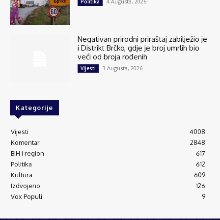
4 Augusta, 2026
Politika
Negativan prirodni priraštaj zabilježio je
i Distrikt Brčko, gdje je broj umrlih bio
veći od broja rođenih
3 Augusta, 2026
Vijesti
Kategorije
Vijesti
4008
Komentar
2848
BiH i region
617
Politika
612
Kultura
609
Izdvojeno
126
Vox Populi
9