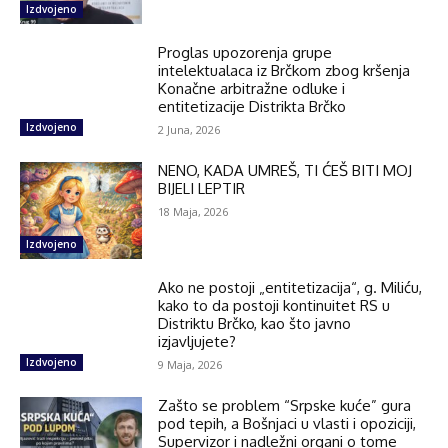
Izdvojeno
Proglas upozorenja grupe
intelektualaca iz Brčkom zbog kršenja
Konačne arbitražne odluke i
entitetizacije Distrikta Brčko
Izdvojeno
2 Juna, 2026
NENO, KADA UMREŠ, TI ĆEŠ BITI MOJ
BIJELI LEPTIR
18 Maja, 2026
Izdvojeno
Ako ne postoji „entitetizacija“, g. Miliću,
kako to da postoji kontinuitet RS u
Distriktu Brčko, kao što javno
izjavljujete?
Izdvojeno
9 Maja, 2026
Zašto se problem “Srpske kuće” gura
pod tepih, a Bošnjaci u vlasti i opoziciji,
Supervizor i nadležni organi o tome