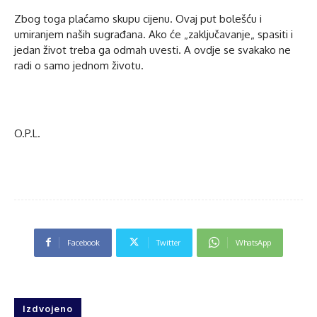
Zbog toga plaćamo skupu cijenu. Ovaj put bolešću i
umiranjem naših sugrađana. Ako će „zaključavanje„ spasiti i
jedan život treba ga odmah uvesti. A ovdje se svakako ne
radi o samo jednom životu.
O.P.L.
Facebook
Twitter
WhatsApp
Izdvojeno