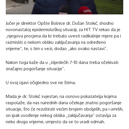
Jučer je direktor Opšte Bolnice dr. Dušan Stokić, shodno
novonastaloj epidemiološkoj situaciji, za HIT TV rekao da je
„njegova procjena da bi trebalo uvesti radikalnije mjere pa i
razmisliti o nekom obliku zaključavanja na određeno
vrijeme“, te, s tim u vezi, dodao „ako ovako nastavi“.
Nakon toga kaže da u „slijedećih 7-10 dana treba očekivati
značajno pogoršanje situacije“.
U ovoj izjavi očigledno sve ne štima.
Mada je dr. Stokić svjestan, na osnovu pokazatelja kojima
raspolaže, da nas narednih dana očekuje znatno pogoršanje
situacije, što će rezultirati većim brojem oboljelih, pa i umrlih,
on ipak uvođenje nekog oblika „zaključavanja“ ostavlja za
neko drugo vrijeme, umjesto da se to uradi odmah.