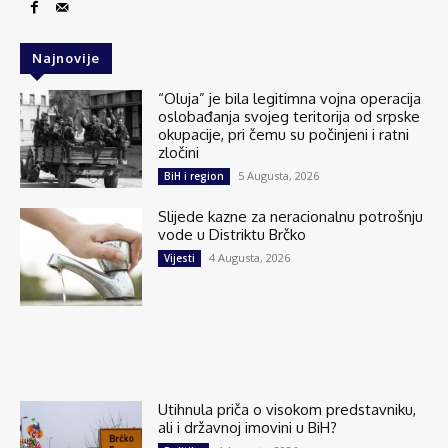
Najnovije
“Oluja” je bila legitimna vojna operacija
oslobađanja svojeg teritorija od srpske
okupacije, pri čemu su počinjeni i ratni
zločini
5 Augusta, 2026
BiH i region
Slijede kazne za neracionalnu potrošnju
vode u Distriktu Brčko
4 Augusta, 2026
Vijesti
Utihnula priča o visokom predstavniku,
ali i državnoj imovini u BiH?