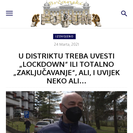
IZDVOJENO
24 Marta, 2021
U DISTRIKTU TREBA UVESTI
„LOCKDOWN“ ILI TOTALNO
„ZAKLJUČAVANJE“, ALI, I UVIJEK
NEKO ALI…