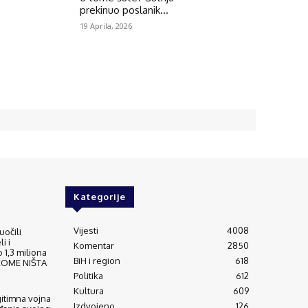
prekinuo poslanik...
19 Aprila, 2026
Kategorije
Vijesti
4008
uočili
i i
Komentar
2850
 1,3 miliona
BiH i region
618
IKOME NIŠTA
Politika
612
Kultura
609
gitimna vojna
Izdvojeno
126