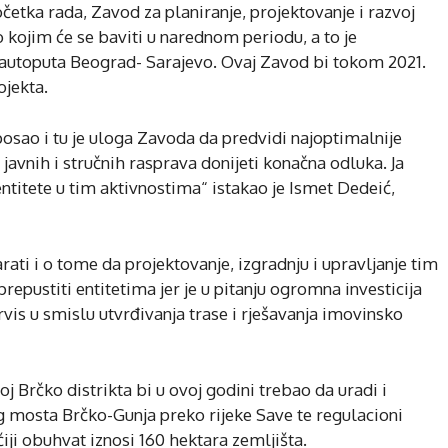
etka rada, Zavod za planiranje, projektovanje i razvoj
o kojim će se baviti u narednom periodu, a to je
g autoputa Beograd- Sarajevo. Ovaj Zavod bi tokom 2021.
ojekta.
osao i tu je uloga Zavoda da predvidi najoptimalnije
javnih i stručnih rasprava donijeti konačna odluka. Ja
ntitete u tim aktivnostima“ istakao je Ismet Dedeić,
ti i o tome da projektovanje, izgradnju i upravljanje tim
epustiti entitetima jer je u pitanju ogromna investicija
rvis u smislu utvrđivanja trase i rješavanja imovinsko
oj Brčko distrikta bi u ovoj godini trebao da uradi i
 mosta Brčko-Gunja preko rijeke Save te regulacioni
iji obuhvat iznosi 160 hektara zemljišta.