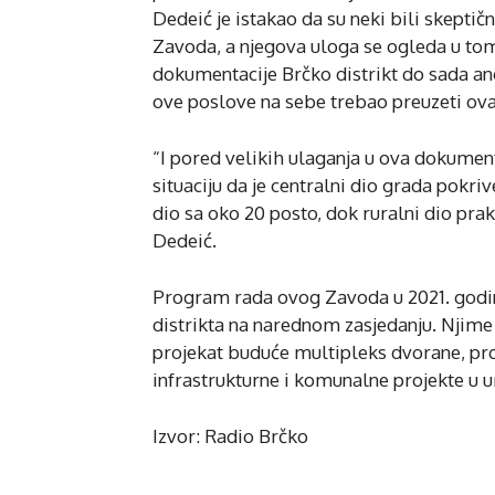
Dedeić je istakao da su neki bili skepti
Zavoda, a njegova uloga se ogleda u tom
dokumentacije Brčko distrikt do sada ang
ove poslove na sebe trebao preuzeti ova
“I pored velikih ulaganja u ova dokumen
situaciju da je centralni dio grada pok
dio sa oko 20 posto, dok ruralni dio pr
Dedeić.
Program rada ovog Zavoda u 2021. godin
distrikta na narednom zasjedanju. Njime
projekat buduće multipleks dvorane, pro
infrastrukturne i komunalne projekte u u
Izvor: Radio Brčko