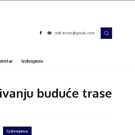
bdf.brcko@gmail.com
entar
Izdvojeno
đivanju buduće trase
Izdvojeno