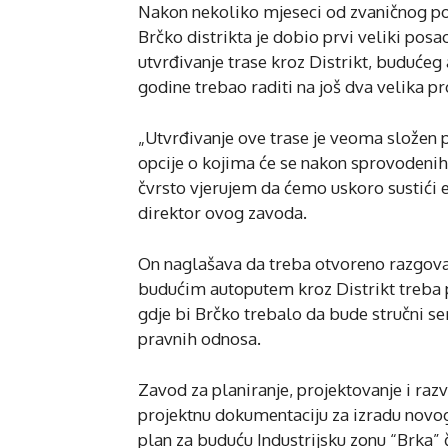
Nakon nekoliko mjeseci od zvaničnog poč
Brčko distrikta je dobio prvi veliki posa
utvrđivanje trase kroz Distrikt, buduće
godine trebao raditi na još dva velika pr
„Utvrđivanje ove trase je veoma složen p
opcije o kojima će se nakon sprovodenih 
čvrsto vjerujem da ćemo uskoro sustići e
direktor ovog zavoda.
On naglašava da treba otvoreno razgovara
budućim autoputem kroz Distrikt treba pr
gdje bi Brčko trebalo da bude stručni se
pravnih odnosa.
Zavod za planiranje, projektovanje i razv
projektnu dokumentaciju za izradu novog
plan za buduću Industrijsku zonu “Brka” č