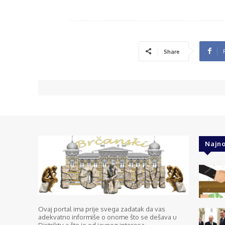
Share
Najno
Ovaj portal ima prije svega zadatak da vas
adekvatno informiše o onome što se dešava u
Distriktu a što je od javnog interesa.