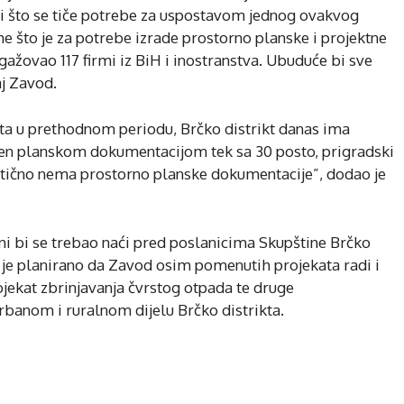
čni što se tiče potrebe za uspostavom jednog ovakvog
e što je za potrebe izrade prostorno planske i projektne
ažovao 117 firmi iz BiH i inostranstva. Ubuduće bi sve
j Zavod.
ta u prethodnom periodu, Brčko distrikt danas ima
riven planskom dokumentacijom tek sa 30 posto, prigradski
aktično nema prostorno planske dokumentacije”, dodao je
i bi se trebao naći pred poslanicima Skupštine Brčko
 je planirano da Zavod osim pomenutih projekata radi i
jekat zbrinjavanja čvrstog otpada te druge
rbanom i ruralnom dijelu Brčko distrikta.