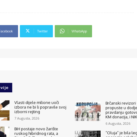
Facebook
Twitter
WhatsApp
vije
Vlasti dijele milione uoči
Brčanski revizori 
izbora ne bi li popravile svoj
propuste u dodjel
izborni rejting
pravdanju gotovo
KM donacija, i N
7 Augusta, 2026
6 Augusta, 2026
BiH postaje novo žarište
“Oluja” je bila le
ruskog hibridnog rata, a