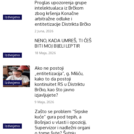
Proglas upozorenja grupe
intelektualaca iz Brčkom
zbog kršenja Konačne
Izdvojeno
arbitražne odluke i
entitetizacije Distrikta Brčko
2 Juna, 2026
NENO, KADA UMREŠ, TI ĆEŠ
BITI MOJ BIJELI LEPTIR
18 Maja, 2026
Izdvojeno
Ako ne postoji
„entitetizacija“, g. Miliću,
kako to da postoji
Izdvojeno
kontinuitet RS u Distriktu
Brčko, kao što javno
izjavljujete?
9 Maja, 2026
Zašto se problem “Srpske
kuće” gura pod tepih, a
Bošnjaci u vlasti i opoziciji,
Izdvojeno
Supervizor i nadležni organi
o tome šute? Šutnju