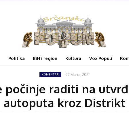
i
Politika
BiH i region
Kultura
Vox Populi
Kom
22 Marta, 2021
KOMENTAR
 počinje raditi na utvr
autoputa kroz Distrikt