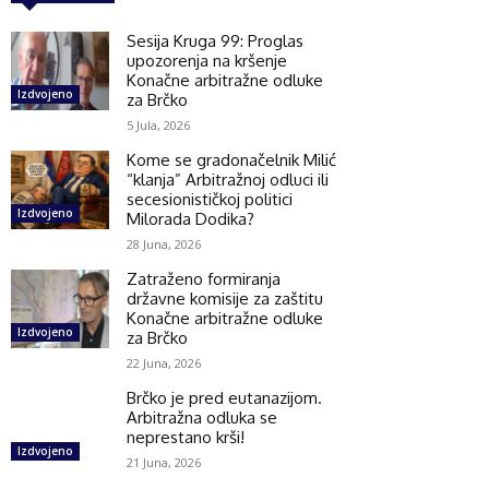
Sesija Kruga 99: Proglas
upozorenja na kršenje
Konačne arbitražne odluke
Izdvojeno
za Brčko
5 Jula, 2026
Kome se gradonačelnik Milić
“klanja” Arbitražnoj odluci ili
secesionističkoj politici
Izdvojeno
Milorada Dodika?
28 Juna, 2026
Zatraženo formiranja
državne komisije za zaštitu
Konačne arbitražne odluke
Izdvojeno
za Brčko
22 Juna, 2026
Brčko je pred eutanazijom.
Arbitražna odluka se
neprestano krši!
Izdvojeno
21 Juna, 2026