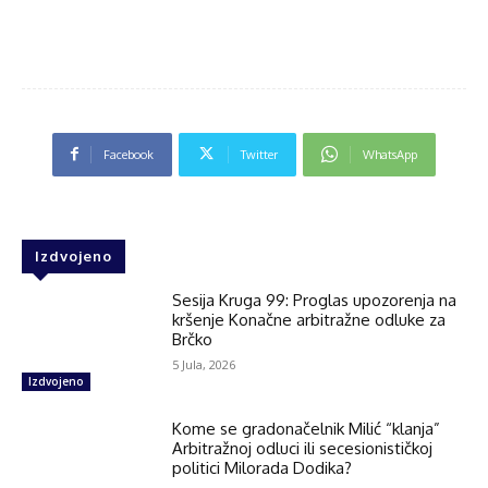
Facebook
Twitter
WhatsApp
Izdvojeno
Sesija Kruga 99: Proglas upozorenja na
kršenje Konačne arbitražne odluke za
Brčko
5 Jula, 2026
Izdvojeno
Kome se gradonačelnik Milić “klanja”
Arbitražnoj odluci ili secesionističkoj
politici Milorada Dodika?