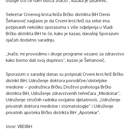
usluge što će nam dosta značiti”, kazala je Jašarević.
Sekretar Crvenog krsta/križa Brčko distrikta BiH Denis
Šehanović naglasio je da Crveni krst/križ iza sebe ima
potpisanih nekoliko sporazuma s više odjeljenja u Vladi
Brčko distrikta BiH te će, kako je kazao, današnji Sporazum
ojačati dodatno saradnju.
„Inače, mi provodimo i druge programe vezano za zdravstvo
kako bismo dali svoj doprinos”, kazao je Šehanović.
Sporazum o saradnji danas su potpisali Crveni krst/križ Brčko
distrikt BiH, Udruženje doktora porodične/obiteljske
medicine – podružnica Brčko, Društvo psihologa Brčko
distrikta BiH, Udruženje zdravstvenih tehničara „Medicinar“,
Udruženje stručnih radnika socijalne djelatnosti, „Udruženje
privatnih doktora medicine i stomatologije” i Udruženje
privatnih apoteka Brčko distrikta BiH „Apotekar”.
Izvor: VBDBiH