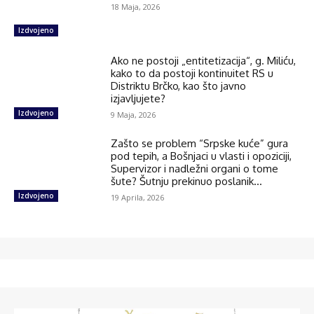
18 Maja, 2026
Izdvojeno
Ako ne postoji „entitetizacija“, g. Miliću,
kako to da postoji kontinuitet RS u
Distriktu Brčko, kao što javno
izjavljujete?
Izdvojeno
9 Maja, 2026
Zašto se problem “Srpske kuće” gura
pod tepih, a Bošnjaci u vlasti i opoziciji,
Supervizor i nadležni organi o tome
šute? Šutnju prekinuo poslanik...
Izdvojeno
19 Aprila, 2026