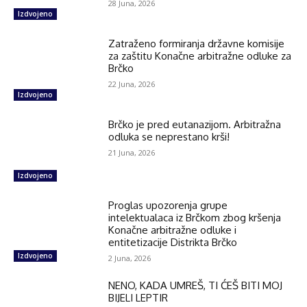
28 Juna, 2026
Izdvojeno
Zatraženo formiranja državne komisije
za zaštitu Konačne arbitražne odluke za
Brčko
22 Juna, 2026
Izdvojeno
Brčko je pred eutanazijom. Arbitražna
odluka se neprestano krši!
21 Juna, 2026
Izdvojeno
Proglas upozorenja grupe
intelektualaca iz Brčkom zbog kršenja
Konačne arbitražne odluke i
entitetizacije Distrikta Brčko
Izdvojeno
2 Juna, 2026
NENO, KADA UMREŠ, TI ĆEŠ BITI MOJ
BIJELI LEPTIR