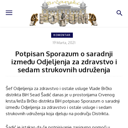
KOMENTAR
19 Marta, 2021
Potpisan Sporazum o saradnji
između Odjeljenja za zdravstvo i
sedam strukovnih udruženja
Šef Odjeljenja za zdravstvo i ostale usluge Vlade Brčko
distrikta BiH Sead Šadić danas je u prostorijama Crvenog
krsta/križa Brčko distrikta BiH potpisao Sporazum o saradnji
između Odjeljenja za zdravstvo i ostale usluge i sedam
strukovnih udruženja koja djeluju na području Distrikta.
Šadić je istakao da će potpisivanje zasigurno pomoći u