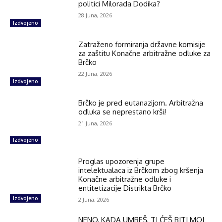
politici Milorada Dodika?
28 Juna, 2026
Izdvojeno
Zatraženo formiranja državne komisije
za zaštitu Konačne arbitražne odluke za
Brčko
22 Juna, 2026
Izdvojeno
Brčko je pred eutanazijom. Arbitražna
odluka se neprestano krši!
21 Juna, 2026
Izdvojeno
Proglas upozorenja grupe
intelektualaca iz Brčkom zbog kršenja
Konačne arbitražne odluke i
entitetizacije Distrikta Brčko
Izdvojeno
2 Juna, 2026
NENO, KADA UMREŠ, TI ĆEŠ BITI MOJ