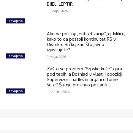
BIJELI LEPTIR
18 Maja, 2026
Izdvojeno
Ako ne postoji „entitetizacija“, g. Miliću,
kako to da postoji kontinuitet RS u
Distriktu Brčko, kao što javno
izjavljujete?
Izdvojeno
9 Maja, 2026
Zašto se problem “Srpske kuće” gura
pod tepih, a Bošnjaci u vlasti i opoziciji,
Supervizor i nadležni organi o tome
šute? Šutnju prekinuo poslanik...
Izdvojeno
19 Aprila, 2026