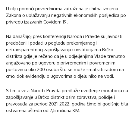
U cilju pomoći privrednicima zatražena je i hitna izmjena
Zakona o ublažavanju negativnih ekonomskih posljedica po
privredu izazvanih Covidom 19.
Na današnjoj pres konferenciji Naroda i Pravde su javnosti
predočeni i podaci u pogledu prekomjernog i
netransparentnog zapošljavanja u institucijama Brčko
distrikta gdje je rečeno da je u odjeljenjima Vlade trenutno
angažovano po ugovoru o privremenim i povremenim
poslovima oko 200 osoba što se može smatrati radom na
crno, dok evidenciju o ugovorima o djelu niko ne vodi.
S tim u vezi Narod i Pravda predlaže uvođenje moratorija na
zapošljavanje u Brčko distrikt osim zdravstva, policije i
pravosuđa za period 2021-2022. godina čime bi godišnje bila
ostvarena ušteda od 7,5 miliona KM.