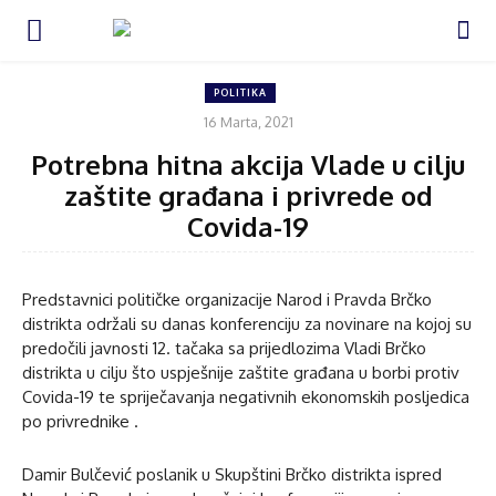
POLITIKA
16 Marta, 2021
Potrebna hitna akcija Vlade u cilju
zaštite građana i privrede od
Covida-19
Predstavnici političke organizacije Narod i Pravda Brčko
distrikta održali su danas konferenciju za novinare na kojoj su
predočili javnosti 12. tačaka sa prijedlozima Vladi Brčko
distrikta u cilju što uspješnije zaštite građana u borbi protiv
Covida-19 te spriječavanja negativnih ekonomskih posljedica
po privrednike .
Damir Bulčević poslanik u Skupštini Brčko distrikta ispred