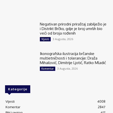
Negativan prirodni priraštaj zabilježio je
i Distrikt Brčko, gdje je broj umrlih bio
veći od broja rođenih
3 Augusta, 2026
Vijesti
Ikonografska ilustracija brčanske
multietničnosti i tolerancije: Draža
Mihailović, Dimitrije Ljotić, Ratko Mladić
3 Augusta, 2026
Komentar
Kategorije
Vijesti
4008
Komentar
2847
BiH i region
617