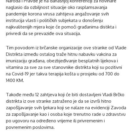
Naroda i Pravde je na današnjoj konferenciji za novinare
naglasio da ozbiljnost situacije oko rasplamsavanja
pandemije korona virusa zahtijeva angažovanje svih
institucija vlasti i političkih subjekata u donošenju
najkvalitenijih mjera koje će pomoći građanima distikta i
privredi da se prevaziđe ova situacija.
Tim povodom iz brčanske organizacije ove stranke od Vlade
Distrikta između ostalog traže hitnu nabavku vakcina za
imunizaciju građana, obezbjeđivanje besplatnih lijekova i
vitamina za sve za sve stanovnike distrikta koji su pozitivni
na Covid-19 jer takva terapija košta u prosjeku od 700 do
1400 KM.
Takođe među 12 zahtjeva koji će biti dostavljeni Vladi Brčko
distrikta iz ove stranke zatraženo je da se izvrši hitno
zapošljavanje svih ljekara koji se nalaze na evidenciji Zavoda
za zapošljavanje kao i osoba koje trenutno rade u zdravstvu
po ugovoru na određeno vrijeme ili privremenim i
povremenim poslovima.