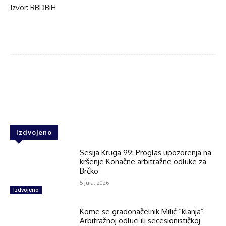
Izvor: RBDBiH
Facebook
Twitter
WhatsApp
Izdvojeno
Sesija Kruga 99: Proglas upozorenja na
kršenje Konačne arbitražne odluke za
Brčko
5 Jula, 2026
Izdvojeno
Kome se gradonačelnik Milić “klanja”
Arbitražnoj odluci ili secesionističkoj