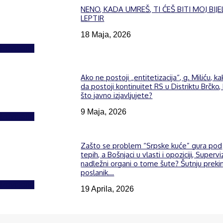
NENO, KADA UMREŠ, TI ĆEŠ BITI MOJ BIJE
LEPTIR
18 Maja, 2026
Izdvojeno
Ako ne postoji „entitetizacija“, g. Miliću, k
da postoji kontinuitet RS u Distriktu Brčko,
što javno izjavljujete?
9 Maja, 2026
Izdvojeno
Zašto se problem “Srpske kuće” gura pod
tepih, a Bošnjaci u vlasti i opoziciji, Supervi
nadležni organi o tome šute? Šutnju preki
poslanik...
Izdvojeno
19 Aprila, 2026