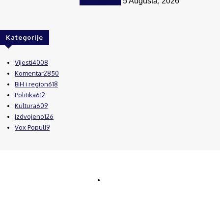
BiH i region
5 Augusta, 2026
Kategorije
Vijesti
4008
Komentar
2850
BiH i region
618
Politika
612
Kultura
609
Izdvojeno
126
Vox Populi
9
© Brčanski forum.
Impresum