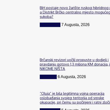
BiH postaje novo žarište ruskog hibridnog 
a Distrikt Brčko centralno mjesto moguće
sukoba?
BiH i region
7 Augusta, 2026
Brčanski revizori uočili propuste u dodjeli i
pravdanju gotovo 1,3 miliona KM donacija, 
NIKOME NIŠTA
Komentar
6 Augusta, 2026
“Oluja” je bila legitimna vojna operacija
oslobađanja svojeg teritorija od srpske
okupacije, pri čemu su počinjeni i ratni zloči