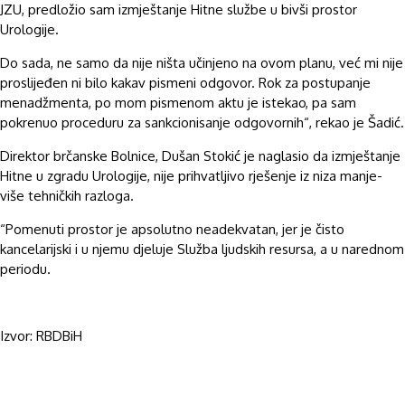
JZU, predložio sam izmještanje Hitne službe u bivši prostor
Urologije.
Do sada, ne samo da nije ništa učinjeno na ovom planu, već mi nije
proslijeđen ni bilo kakav pismeni odgovor. Rok za postupanje
menadžmenta, po mom pismenom aktu je istekao, pa sam
pokrenuo proceduru za sankcionisanje odgovornih“, rekao je Šadić.
Direktor brčanske Bolnice, Dušan Stokić je naglasio da izmještanje
Hitne u zgradu Urologije, nije prihvatljivo rješenje iz niza manje-
više tehničkih razloga.
“Pomenuti prostor je apsolutno neadekvatan, jer je čisto
kancelarijski i u njemu djeluje Služba ljudskih resursa, a u narednom
periodu.
Izvor: RBDBiH