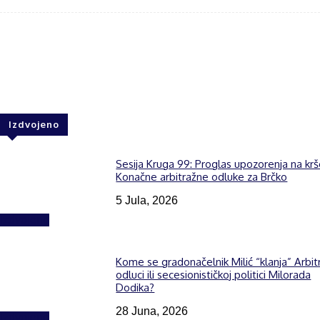
Facebook
Twitter
WhatsApp
Izdvojeno
Sesija Kruga 99: Proglas upozorenja na kr
Konačne arbitražne odluke za Brčko
5 Jula, 2026
Izdvojeno
Kome se gradonačelnik Milić “klanja” Arbit
odluci ili secesionističkoj politici Milorada
Dodika?
28 Juna, 2026
Izdvojeno