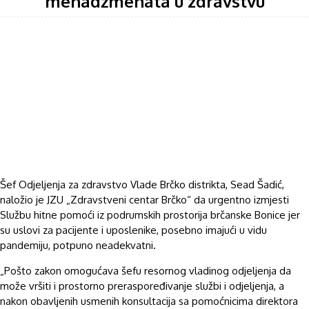
menadžmenata u zdravstvu
Šef Odjeljenja za zdravstvo Vlade Brčko distrikta, Sead Šadić,
naložio je JZU „Zdravstveni centar Brčko“ da urgentno izmjesti
Službu hitne pomoći iz podrumskih prostorija brčanske Bonice jer
su uslovi za pacijente i uposlenike, posebno imajući u vidu
pandemiju, potpuno neadekvatni.
„Pošto zakon omogućava šefu resornog vladinog odjeljenja da
može vršiti i prostorno preraspoređivanje službi i odjeljenja, a
nakon obavljenih usmenih konsultacija sa pomoćnicima direktora