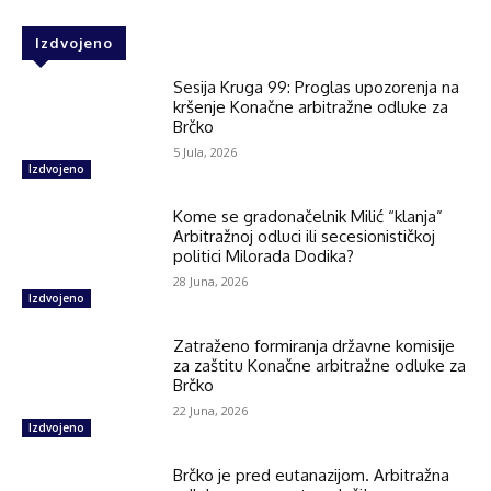
Izdvojeno
Sesija Kruga 99: Proglas upozorenja na
kršenje Konačne arbitražne odluke za
Brčko
5 Jula, 2026
Izdvojeno
Kome se gradonačelnik Milić “klanja”
Arbitražnoj odluci ili secesionističkoj
politici Milorada Dodika?
28 Juna, 2026
Izdvojeno
Zatraženo formiranja državne komisije
za zaštitu Konačne arbitražne odluke za
Brčko
22 Juna, 2026
Izdvojeno
Brčko je pred eutanazijom. Arbitražna