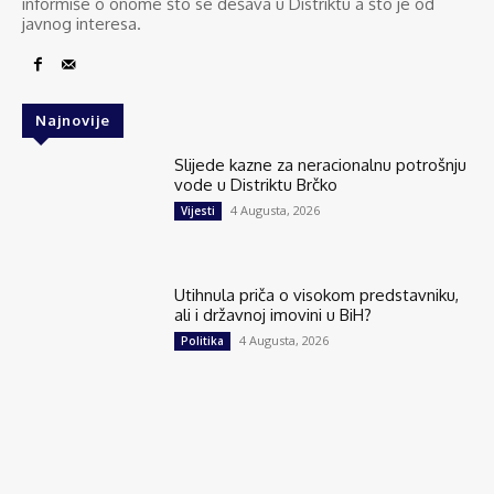
informiše o onome što se dešava u Distriktu a što je od
javnog interesa.
Najnovije
Slijede kazne za neracionalnu potrošnju
vode u Distriktu Brčko
4 Augusta, 2026
Vijesti
Utihnula priča o visokom predstavniku,
ali i državnoj imovini u BiH?
4 Augusta, 2026
Politika