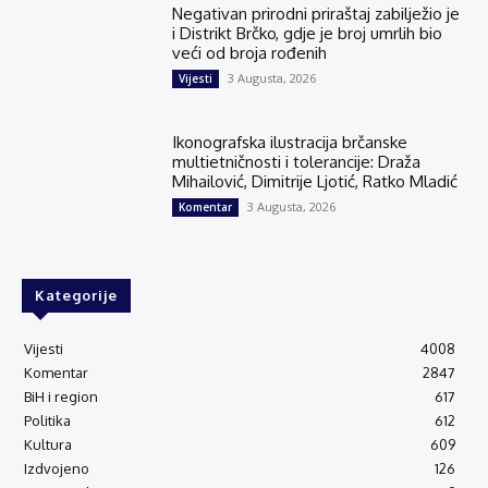
Negativan prirodni priraštaj zabilježio je
i Distrikt Brčko, gdje je broj umrlih bio
veći od broja rođenih
3 Augusta, 2026
Vijesti
Ikonografska ilustracija brčanske
multietničnosti i tolerancije: Draža
Mihailović, Dimitrije Ljotić, Ratko Mladić
3 Augusta, 2026
Komentar
Kategorije
Vijesti
4008
Komentar
2847
BiH i region
617
Politika
612
Kultura
609
Izdvojeno
126