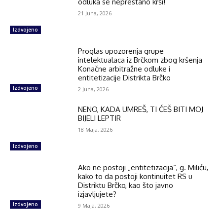
odluka se neprestano krši!
21 Juna, 2026
Izdvojeno
Proglas upozorenja grupe
intelektualaca iz Brčkom zbog kršenja
Konačne arbitražne odluke i
entitetizacije Distrikta Brčko
Izdvojeno
2 Juna, 2026
NENO, KADA UMREŠ, TI ĆEŠ BITI MOJ
BIJELI LEPTIR
18 Maja, 2026
Izdvojeno
Ako ne postoji „entitetizacija“, g. Miliću,
kako to da postoji kontinuitet RS u
Distriktu Brčko, kao što javno
izjavljujete?
Izdvojeno
9 Maja, 2026