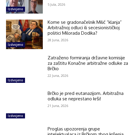
5 Jula, 2026
Izdvojeno
Kome se gradonačelnik Milić “klanja”
Arbitražnoj odluci ili secesionističkoj
politici Milorada Dodika?
28 Juna, 2026
Izdvojeno
Zatraženo formiranja državne komisije
za zaštitu Konačne arbitražne odluke za
Brčko
22 Juna, 2026
Izdvojeno
Brčko je pred eutanazijom. Arbitražna
odluka se neprestano krši!
21 Juna, 2026
Izdvojeno
Proglas upozorenja grupe
intelektualaca iz Brčkom zbog kršenja