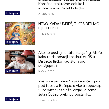
Konačne arbitražne odluke i
entitetizacije Distrikta Brčko
Izdvojeno
2 Juna, 2026
NENO, KADA UMREŠ, TI ĆEŠ BITI MOJ
BIJELI LEPTIR
18 Maja, 2026
Izdvojeno
Ako ne postoji „entitetizacija“, g. Miliću,
kako to da postoji kontinuitet RS u
Distriktu Brčko, kao što javno
izjavljujete?
Izdvojeno
9 Maja, 2026
Zašto se problem “Srpske kuće” gura
pod tepih, a Bošnjaci u vlasti i opoziciji,
Supervizor i nadležni organi o tome
šute? Šutnju prekinuo poslanik...
Izdvojeno
19 Aprila, 2026