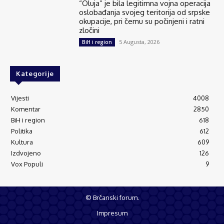
“Oluja” je bila legitimna vojna operacija
oslobađanja svojeg teritorija od srpske
okupacije, pri čemu su počinjeni i ratni
zločini
5 Augusta, 2026
BiH i region
Kategorije
Vijesti
4008
Komentar
2850
BiH i region
618
Politika
612
Kultura
609
Izdvojeno
126
Vox Populi
9
© Brčanski forum.
Impresum