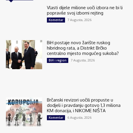
Vlasti dijele milione uoči izbora ne bi li
popravile svoj izborni rejting
7 Augusta, 2026
Komentar
BiH postaje novo žarište ruskog
hibridnog rata, a Distrikt Brčko
centralno mjesto mogućeg sukoba?
7 Augusta, 2026
BiH i region
Brčanski revizori uočili propuste u
dodjeli i pravdanju gotovo 1,3 miliona
KM donacija, i NIKOME NIŠTA
6 Augusta, 2026
Komentar