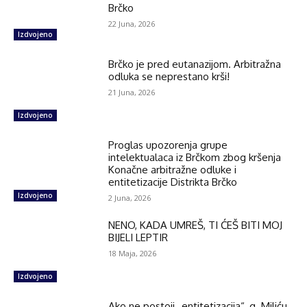
Brčko
22 Juna, 2026
Izdvojeno
Brčko je pred eutanazijom. Arbitražna
odluka se neprestano krši!
21 Juna, 2026
Izdvojeno
Proglas upozorenja grupe
intelektualaca iz Brčkom zbog kršenja
Konačne arbitražne odluke i
entitetizacije Distrikta Brčko
Izdvojeno
2 Juna, 2026
NENO, KADA UMREŠ, TI ĆEŠ BITI MOJ
BIJELI LEPTIR
18 Maja, 2026
Izdvojeno
Ako ne postoji „entitetizacija“, g. Miliću,