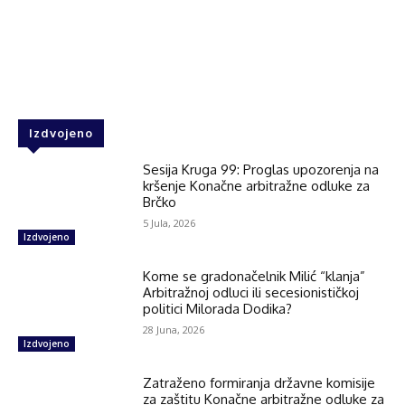
Facebook
Twitter
WhatsApp
Izdvojeno
Sesija Kruga 99: Proglas upozorenja na
kršenje Konačne arbitražne odluke za
Brčko
5 Jula, 2026
Izdvojeno
Kome se gradonačelnik Milić “klanja”
Arbitražnoj odluci ili secesionističkoj
politici Milorada Dodika?
28 Juna, 2026
Izdvojeno
Zatraženo formiranja državne komisije
za zaštitu Konačne arbitražne odluke za