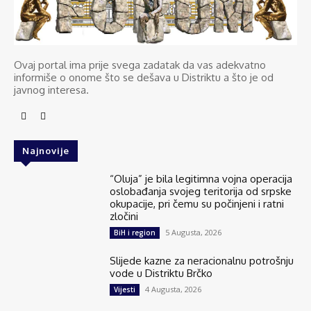
Ovaj portal ima prije svega zadatak da vas adekvatno
informiše o onome što se dešava u Distriktu a što je od
javnog interesa.
Najnovije
“Oluja” je bila legitimna vojna operacija
oslobađanja svojeg teritorija od srpske
okupacije, pri čemu su počinjeni i ratni
zločini
5 Augusta, 2026
BiH i region
Slijede kazne za neracionalnu potrošnju
vode u Distriktu Brčko
4 Augusta, 2026
Vijesti