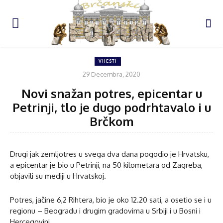
VIJESTI
29 Decembra, 2020
Novi snažan potres, epicentar u
Petrinji, tlo je dugo podrhtavalo i u
Brčkom
Drugi jak zemljotres u svega dva dana pogodio je Hrvatsku,
a epicentar je bio u Petrinji, na 50 kilometara od Zagreba,
objavili su mediji u Hrvatskoj.
Potres, jačine 6,2 Rihtera, bio je oko 12.20 sati, a osetio se i u
regionu – Beogradu i drugim gradovima u Srbiji i u Bosni i
Hercegovini.