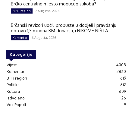
Brčko centralno mjesto mogućeg sukoba?
7 Augusta, 2026
BiH i region
Brčanski revizori uočili propuste u dodjeli i pravdanju
gotovo 1,3 miliona KM donacija, i NIKOME NIŠTA
6 Augusta, 2026
Komentar
Kategorije
Vijesti
4008
Komentar
2850
BiH i region
619
Politika
612
Kultura
609
Izdvojeno
126
Vox Populi
9
© Brčanski forum.
Impresum