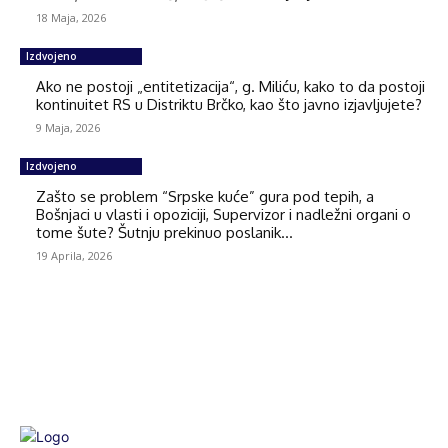
18 Maja, 2026
Izdvojeno
Ako ne postoji „entitetizacija“, g. Miliću, kako to da postoji
kontinuitet RS u Distriktu Brčko, kao što javno izjavljujete?
9 Maja, 2026
Izdvojeno
Zašto se problem “Srpske kuće” gura pod tepih, a
Bošnjaci u vlasti i opoziciji, Supervizor i nadležni organi o
tome šute? Šutnju prekinuo poslanik...
19 Aprila, 2026