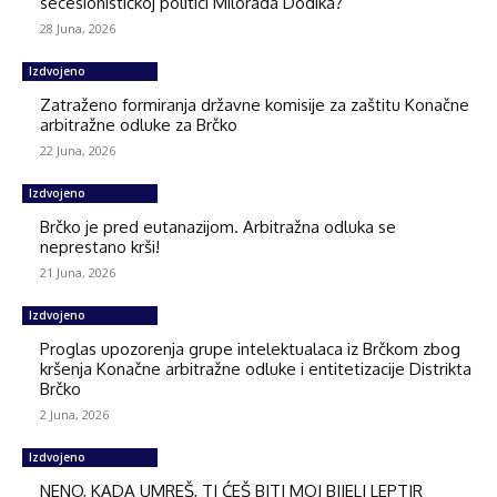
secesionističkoj politici Milorada Dodika?
28 Juna, 2026
Izdvojeno
Zatraženo formiranja državne komisije za zaštitu Konačne
arbitražne odluke za Brčko
22 Juna, 2026
Izdvojeno
Brčko je pred eutanazijom. Arbitražna odluka se
neprestano krši!
21 Juna, 2026
Izdvojeno
Proglas upozorenja grupe intelektualaca iz Brčkom zbog
kršenja Konačne arbitražne odluke i entitetizacije Distrikta
Brčko
2 Juna, 2026
Izdvojeno
NENO, KADA UMREŠ, TI ĆEŠ BITI MOJ BIJELI LEPTIR