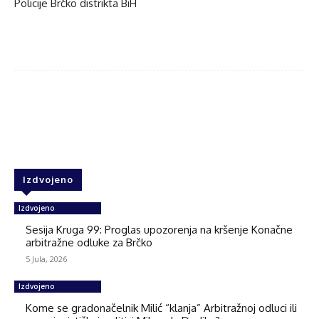
Policije Brčko distrikta BiH
Facebook
Twitter
WhatsApp
Izdvojeno
Izdvojeno
Sesija Kruga 99: Proglas upozorenja na kršenje Konačne
arbitražne odluke za Brčko
5 Jula, 2026
Izdvojeno
Kome se gradonačelnik Milić “klanja” Arbitražnoj odluci ili