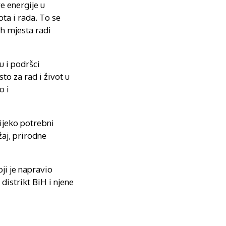
e energije u
ta i rada. To se
h mjesta radi
u i podršci
to za rad i život u
o i
ijeko potrebni
žaj, prirodne
ji je napravio
 distrikt BiH i njene