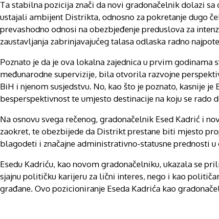
Ta stabilna pozicija znači da novi gradonačelnik dolazi s
ustajali ambijent Distrikta, odnosno za pokretanje dugo č
prevashodno odnosi na obezbjeđenje preduslova za intenzi
zaustavljanja zabrinjavajućeg talasa odlaska radno najpote
Poznato je da je ova lokalna zajednica u prvim godinama sv
međunarodne supervizije, bila otvorila razvojne perspektive,
BiH i njenom susjedstvu. No, kao što je poznato, kasnije j
besperspektivnost te umjesto destinacije na koju se rado do
Na osnovu svega rečenog, gradonačelnik Esed Kadrić i nova 
zaokret, te obezbijede da Distrikt prestane biti mjesto pr
blagodeti i značajne administrativno-statusne prednosti u 
Esedu Kadriću, kao novom gradonačelniku, ukazala se pril
sjajnu političku karijeru za lični interes, nego i kao politič
građane. Ovo pozicioniranje Eseda Kadrića kao gradonačeln