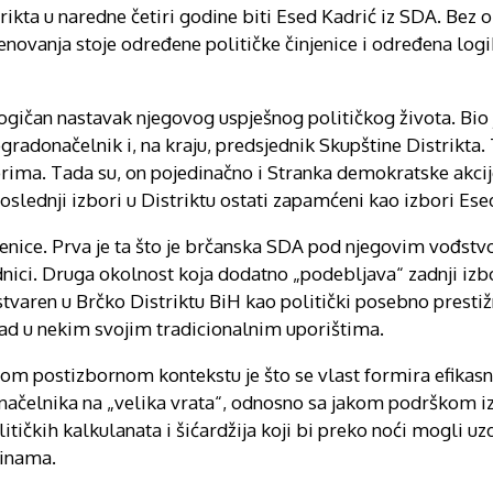
kta u naredne četiri godine biti Esed Kadrić iz SDA. Bez o
enovanja stoje određene političke činjenice i određena logi
ogičan nastavak njegovog uspješnog političkog života. Bio 
adonačelnik i, na kraju, predsjednik Skupštine Distrikta. T
rima. Tada su, on pojedinačno i Stranka demokratske akcij
poslednji izbori u Distriktu ostati zapamćeni kao izbori Ese
jenice. Prva je ta što je brčanska SDA pod njegovim vođst
ednici. Druga okolnost koja dodatno „podebljava“ zadnji izb
ostvaren u Brčko Distriktu BiH kao politički posebno prestiž
 pad u nekim svojim tradicionalnim uporištima.
vom postizbornom kontekstu je što se vlast formira efikasn
donačelnika na „velika vrata“, odnosno sa jakom podrškom 
litičkih kalkulanata i šićardžija koji bi preko noći mogli uz
dinama.