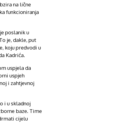
bzira na lične
ka funkcioniranja
je poslanik u
o je, dakle, put
e, koju predvodi u
da Kadrića.
vom uspjela da
orni uspjeh
noj i zahtjevnoj
o i u skladnoj
izborne baze. Time
drmati cijelu