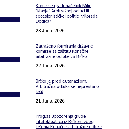
Kome se gradonačelnik Milić
“klanja” Arbitražnoj odluci ili
secesionističkoj politici Milorada
Izdvojeno
Dodika?
28 Juna, 2026
Zatraženo formiranja državne
komisije za zaštitu Konačne
arbitražne odluke za Brčko
Izdvojeno
22 Juna, 2026
Brčko je pred eutanazijom.
Arbitražna odluka se neprestano
krši!
Izdvojeno
21 Juna, 2026
Proglas upozorenja grupe
intelektualaca iz Brčkom zbog
kršenja Konačne arbitražne odluke