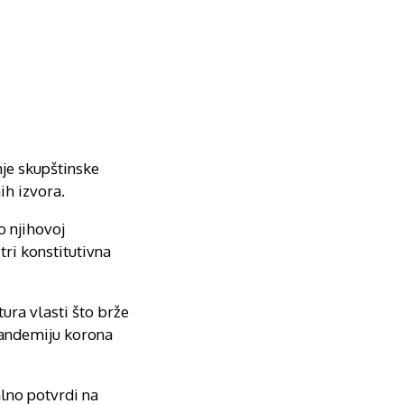
nje skupštinske
ih izvora.
o njihovoj
ri konstitutivna
ura vlasti što brže
pandemiju korona
alno potvrdi na