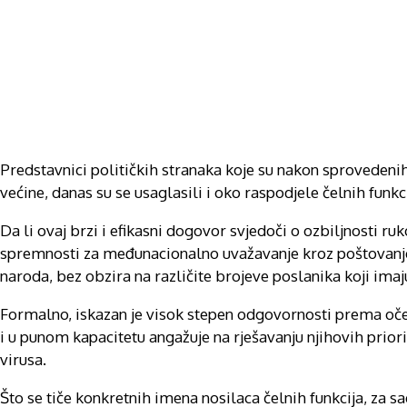
Predstavnici političkih stranaka koje su nakon sprovedeni
većine, danas su se usaglasili i oko raspodjele čelnih fun
Da li ovaj brzi i efikasni dogovor svjedoči o ozbiljnosti ru
spremnosti za međunacionalno uvažavanje kroz poštovanje p
naroda, bez obzira na različite brojeve poslanika koji imaj
Formalno, iskazan je visok stepen odgovornosti prema oče
i u punom kapacitetu angažuje na rješavanju njihovih prio
virusa.
Što se tiče konkretnih imena nosilaca čelnih funkcija, za s