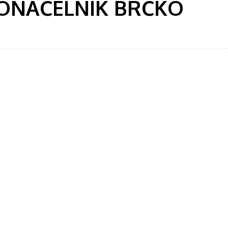
ONAČELNIK BRČKO