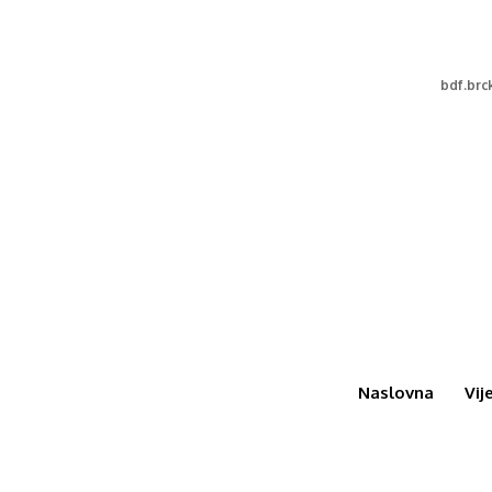
bdf.br
Naslovna
Vij