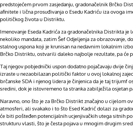
predstojećem prvom zasjedanju, gradonačelnik Brčko Distri
afinitete i lična prosuđivanja o Esedu Kadriću iza ovoga im
političkog života u Distriktu.
Imenovanje Eseda Kadrića za gradonačelnika Distrikta je l
nekoliko mandata, zatim Šef Odjeljenja za obrazovanje, dogr
stalnog uspona koji je krunisan na nedavnim lokalnim izbo
Brčko Distriktu, ostvarili daleko najbolje rezultate, pa će 
Taj njegov pobjednički uspon dodatno pojačavaju dvije čin
izraste u nezaobilazan politički faktor u ovoj lokalnoj zaj
brčanske SDA i njenog lidera je činjenica da je taj trijumf 
sredini, dok je istovremeno ta stranka zabilježila osjetan
Naravno, ono što je za Brčko Distrikt značajno u cijelom o
atmosferi, ali svakako i to što Esed Kadrić dolazi za gra
će biti pošteđen potencijalnih ucjenjivačkih utega sitnih po
strukturu vlasti, što je česta pojava u mnogim drugim sre