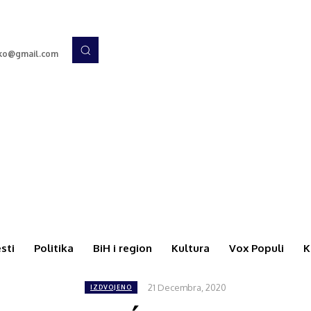
cko@gmail.com
esti
Politika
BiH i region
Kultura
Vox Populi
K
21 Decembra, 2020
IZDVOJENO