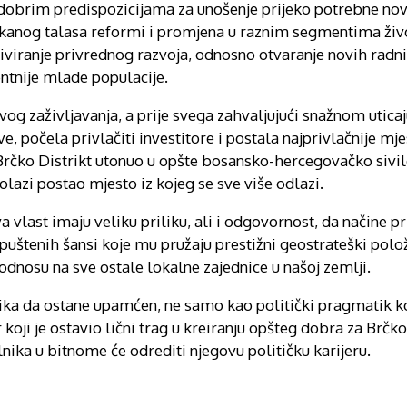
a dobrim predispozicijama za unošenje prijeko potrebne nov
ekanog talasa reformi i promjena u raznim segmentima živo
viranje privrednog razvoja, odnosno otvaranje novih radni
ntnije mlade populacije.
og zaživljavanja, a prije svega zahvaljujući snažnom uticaj
 počela privlačiti investitore i postala najprivlačnije mjes
e Brčko Distrikt utonuo u opšte bosansko-hercegovačko sivil
lazi postao mjesto iz kojeg se sve više odlazi.
vlast imaju veliku priliku, ali i odgovornost, da načine pr
opuštenih šansi koje mu pružaju prestižni geostrateški polo
odnosu na sve ostale lokalne zajednice u našoj zemlji.
ika da ostane upamćen, ne samo kao politički pragmatik ko
ar koji je ostavio lični trag u kreiranju opšteg dobra za Brčko
ika u bitnome će odrediti njegovu političku karijeru.