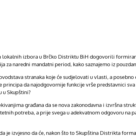
h lokalnih izbora u Brčko Distriktu BiH dogovorili formira
kcija za naredni mandatni period, kako saznajemo iz pouzdan
kovodstava stranaka koje će sudjelovati u vlasti, a posebno 
rincipa da najodgovornije funkcije vrše predstavnici sva t
u u Skupštini?
kivanjima građana da se nova zakonodavna i izvršna strukt
ritetnih potreba, a prije svega u adekvatnom odgovoru na 
ada je izvjesno da će, nakon što to Skupština Distrikta form