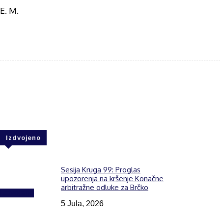
E. M.
Share
F
Izdvojeno
Sesija Kruga 99: Proglas
upozorenja na kršenje Konačne
arbitražne odluke za Brčko
Izdvojeno
5 Jula, 2026