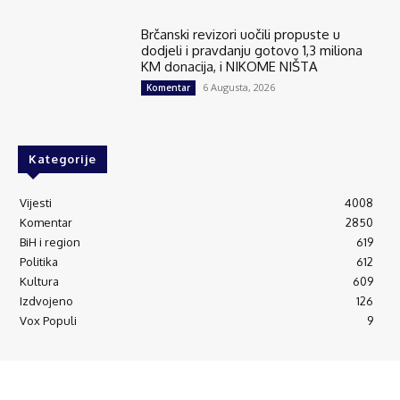
Brčanski revizori uočili propuste u
dodjeli i pravdanju gotovo 1,3 miliona
KM donacija, i NIKOME NIŠTA
6 Augusta, 2026
Komentar
Kategorije
Vijesti
4008
Komentar
2850
BiH i region
619
Politika
612
Kultura
609
Izdvojeno
126
Vox Populi
9
© Brčanski forum.