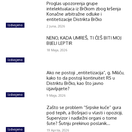
Proglas upozorenja grupe
intelektualaca iz Brčkom zbog kršenja
Konačne arbitražne odluke i
entitetizacije Distrikta Brčko
Izdvojeno
2 Juna, 2026
NENO, KADA UMREŠ, TI ĆEŠ BITI MOJ
BIJELI LEPTIR
18 Maja, 2026
Izdvojeno
Ako ne postoji „entitetizacija“, g. Miliću,
kako to da postoji kontinuitet RS u
Distriktu Brčko, kao što javno
izjavljujete?
Izdvojeno
9 Maja, 2026
Zašto se problem “Srpske kuće” gura
pod tepih, a Bošnjaci u vlasti i opoziciji,
Supervizor i nadležni organi o tome
šute? Šutnju prekinuo poslanik...
Izdvojeno
19 Aprila, 2026