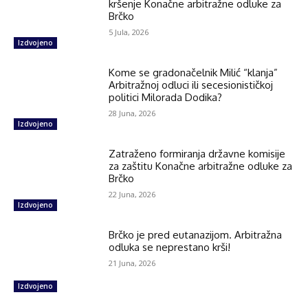
kršenje Konačne arbitražne odluke za
Brčko
5 Jula, 2026
Izdvojeno
Kome se gradonačelnik Milić “klanja”
Arbitražnoj odluci ili secesionističkoj
politici Milorada Dodika?
28 Juna, 2026
Izdvojeno
Zatraženo formiranja državne komisije
za zaštitu Konačne arbitražne odluke za
Brčko
22 Juna, 2026
Izdvojeno
Brčko je pred eutanazijom. Arbitražna
odluka se neprestano krši!
21 Juna, 2026
Izdvojeno